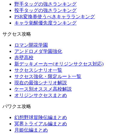
野手タッグの強さランキング
投手タッグの強さランキング
PSR変換券使うべきキャラランキング
キャラ覚醒優先度ランキング
サクセス攻略
ロマン開花学園
アンドロメダ学園強化
赤壁高校
新デッキメーカー(オリジンサクセス対応)
サクセスシナリオ一覧
サクセス強化・限定ルート一覧
現在の最強シナリオ解説
ケース別オススメ高校解説
オリジンサクセスまとめ
パワクエ攻略
幻想野球冒険伝編まとめ
冥界トライアル編まとめ
月姫伝編まとめ