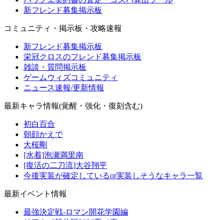
新フレンド募集掲示板
コミュニティ・掲示板・攻略速報
新フレンド募集掲示板
栄冠クロスのフレンド募集掲示板
雑談・質問掲示板
ゲームウィズコミュニティ
ニュース速報/更新情報
最新キャラ情報(覚醒・強化・復刻含む)
初白百合
朝顔かえで
大桜剛
[水着]泡瀬満里南
[復活の二刀流]大谷翔平
今後実装が確定しているor実装しそうなキャラ一覧
最新イベント情報
最強決定戦-ロマン開花学園編