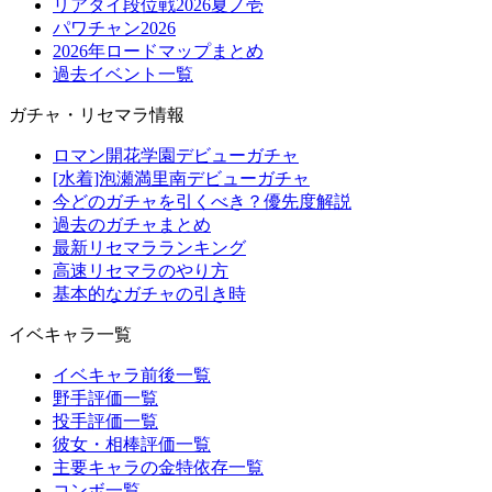
リアタイ段位戦2026夏ノ壱
パワチャン2026
2026年ロードマップまとめ
過去イベント一覧
ガチャ・リセマラ情報
ロマン開花学園デビューガチャ
[水着]泡瀬満里南デビューガチャ
今どのガチャを引くべき？優先度解説
過去のガチャまとめ
最新リセマラランキング
高速リセマラのやり方
基本的なガチャの引き時
イベキャラ一覧
イベキャラ前後一覧
野手評価一覧
投手評価一覧
彼女・相棒評価一覧
主要キャラの金特依存一覧
コンボ一覧