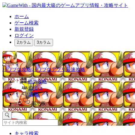
ホーム
ゲーム検索
新規登録
ログイン
2カラム
3カラム
パワプロ攻略|パワプロアプリ最速攻略
他の攻略
コミュ
速報
掲示板
キャラ検索