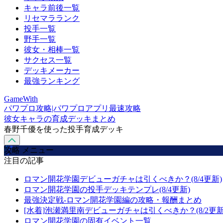
キャラ前後一覧
リセマラランク
投手一覧
野手一覧
彼女・相棒一覧
サクセス一覧
デッキメーカー
最強ランキング
GameWith
パワプロ攻略|パワプロアプリ最速攻略
彼女キャラの育成デッキまとめ
春野千優を使った投手育成デッキ
攻略 メニュー
注目の記事
ロマン開花学園デビューガチャは引くべきか？(8/4更新)
ロマン開花学園の投手デッキテンプレ(8/4更新)
最強決定戦-ロマン開花学園編の攻略・報酬まとめ
[水着]泡瀬満里南デビューガチャは引くべきか？(8/2更新
ロマン開花学園の固有イベント一覧