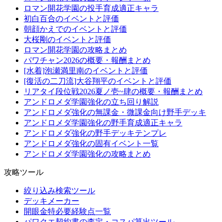
ロマン開花学園の投手育成適正キャラ
初白百合のイベントと評価
朝顔かえでのイベントと評価
大桜剛のイベントと評価
ロマン開花学園の攻略まとめ
パワチャン2026の概要・報酬まとめ
[水着]泡瀬満里南のイベントと評価
[復活の二刀流]大谷翔平のイベントと評価
リアタイ段位戦2026夏ノ壱~肆の概要・報酬まとめ
アンドロメダ学園強化の立ち回り解説
アンドロメダ強化の無課金・微課金向け野手デッキ
アンドロメダ学園強化の野手育成適正キャラ
アンドロメダ強化の野手デッキテンプレ
アンドロメダ強化の固有イベント一覧
アンドロメダ学園強化の攻略まとめ
攻略ツール
絞り込み検索ツール
デッキメーカー
開眼金特必要経験点一覧
パワクエ契約書の査定・コスパ算出ツール