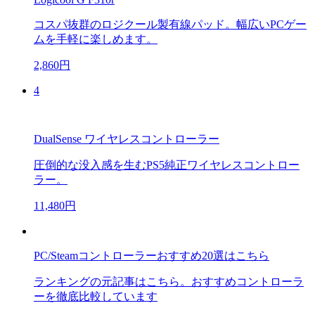
コスパ抜群のロジクール製有線パッド。幅広いPCゲー
ムを手軽に楽しめます。
2,860円
4
DualSense ワイヤレスコントローラー
圧倒的な没入感を生むPS5純正ワイヤレスコントロー
ラー。
11,480円
PC/Steamコントローラーおすすめ20選はこちら
ランキングの元記事はこちら。おすすめコントローラ
ーを徹底比較しています