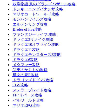
牧場物語 風のグランドバザール攻略
ドンキーコングバナンザ攻略
マリオカートワールド攻略
モンハンワイルズ攻略
エルデンリング攻略
Blades of Fire攻略
ファンタジーライフi攻略
ドラクエ3リメイク攻略
ドラクエ10オフライン攻略
ドラクエ11攻略
ドラクエモンスターズ3攻略
ドラクエ6攻略
メタファー攻略
知恵のかりもの攻略
魔女の泉R攻略
ドラゴンズドグマ2攻略
TGS攻略
ステラーブレイド攻略
FF7リバース攻略
パルワールド攻略
マリオRPG攻略