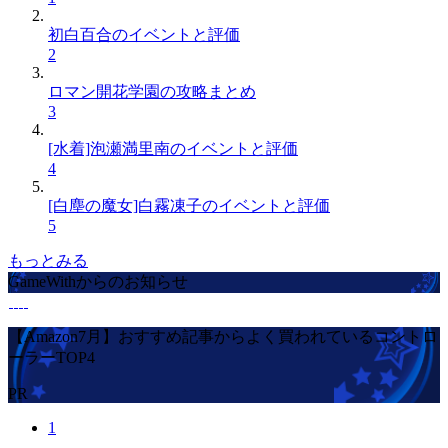
初白百合のイベントと評価
2
ロマン開花学園の攻略まとめ
3
[水着]泡瀬満里南のイベントと評価
4
[白塵の魔女]白霧凍子のイベントと評価
5
もっとみる
GameWithからのお知らせ
【Amazon7月】おすすめ記事からよく買われているコントロ
ーラーTOP4
PR
1