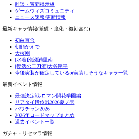
雑談・質問掲示板
ゲームウィズコミュニティ
ニュース速報/更新情報
最新キャラ情報(覚醒・強化・復刻含む)
初白百合
朝顔かえで
大桜剛
[水着]泡瀬満里南
[復活の二刀流]大谷翔平
今後実装が確定しているor実装しそうなキャラ一覧
最新イベント情報
最強決定戦-ロマン開花学園編
リアタイ段位戦2026夏ノ壱
パワチャン2026
2026年ロードマップまとめ
過去イベント一覧
ガチャ・リセマラ情報