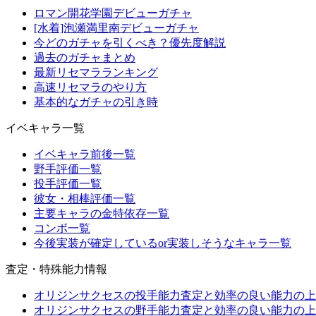
ロマン開花学園デビューガチャ
[水着]泡瀬満里南デビューガチャ
今どのガチャを引くべき？優先度解説
過去のガチャまとめ
最新リセマラランキング
高速リセマラのやり方
基本的なガチャの引き時
イベキャラ一覧
イベキャラ前後一覧
野手評価一覧
投手評価一覧
彼女・相棒評価一覧
主要キャラの金特依存一覧
コンボ一覧
今後実装が確定しているor実装しそうなキャラ一覧
査定・特殊能力情報
オリジンサクセスの投手能力査定と効率の良い能力の上
オリジンサクセスの野手能力査定と効率の良い能力の上