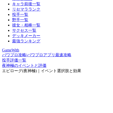
キャラ前後一覧
リセマラランク
投手一覧
野手一覧
彼女・相棒一覧
サクセス一覧
デッキメーカー
最強ランキング
GameWith
パワプロ攻略|パワプロアプリ最速攻略
投手評価一覧
夜神極のイベントと評価
エピローグ(夜神極)｜イベント選択肢と効果