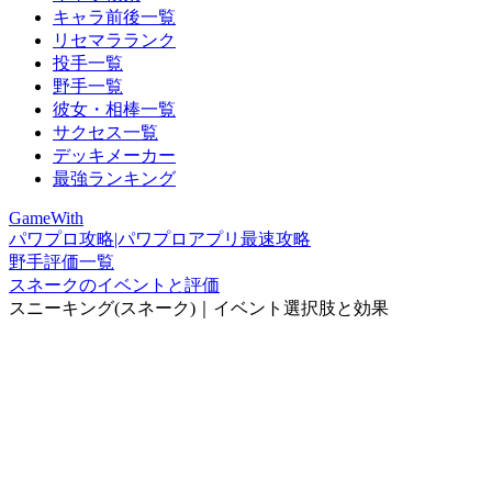
キャラ前後一覧
リセマラランク
投手一覧
野手一覧
彼女・相棒一覧
サクセス一覧
デッキメーカー
最強ランキング
GameWith
パワプロ攻略|パワプロアプリ最速攻略
野手評価一覧
スネークのイベントと評価
スニーキング(スネーク)｜イベント選択肢と効果