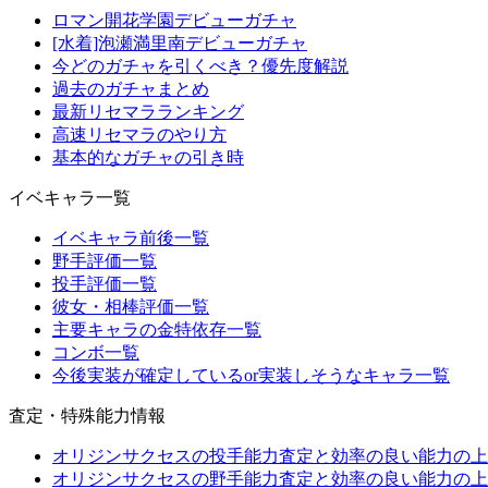
ロマン開花学園デビューガチャ
[水着]泡瀬満里南デビューガチャ
今どのガチャを引くべき？優先度解説
過去のガチャまとめ
最新リセマラランキング
高速リセマラのやり方
基本的なガチャの引き時
イベキャラ一覧
イベキャラ前後一覧
野手評価一覧
投手評価一覧
彼女・相棒評価一覧
主要キャラの金特依存一覧
コンボ一覧
今後実装が確定しているor実装しそうなキャラ一覧
査定・特殊能力情報
オリジンサクセスの投手能力査定と効率の良い能力の上
オリジンサクセスの野手能力査定と効率の良い能力の上