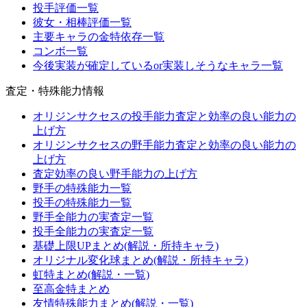
投手評価一覧
彼女・相棒評価一覧
主要キャラの金特依存一覧
コンボ一覧
今後実装が確定しているor実装しそうなキャラ一覧
査定・特殊能力情報
オリジンサクセスの投手能力査定と効率の良い能力の
上げ方
オリジンサクセスの野手能力査定と効率の良い能力の
上げ方
査定効率の良い野手能力の上げ方
野手の特殊能力一覧
投手の特殊能力一覧
野手全能力の実査定一覧
投手全能力の実査定一覧
基礎上限UPまとめ(解説・所持キャラ)
オリジナル変化球まとめ(解説・所持キャラ)
虹特まとめ(解説・一覧)
至高金特まとめ
友情特殊能力まとめ(解説・一覧)