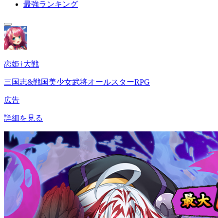
最強ランキング
恋姫†大戦
三国志&戦国美少女武将オールスターRPG
広告
詳細を見る