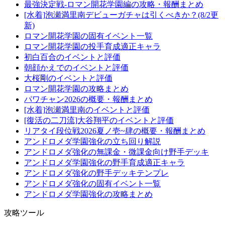
最強決定戦-ロマン開花学園編の攻略・報酬まとめ
[水着]泡瀬満里南デビューガチャは引くべきか？(8/2更
新)
ロマン開花学園の固有イベント一覧
ロマン開花学園の投手育成適正キャラ
初白百合のイベントと評価
朝顔かえでのイベントと評価
大桜剛のイベントと評価
ロマン開花学園の攻略まとめ
パワチャン2026の概要・報酬まとめ
[水着]泡瀬満里南のイベントと評価
[復活の二刀流]大谷翔平のイベントと評価
リアタイ段位戦2026夏ノ壱~肆の概要・報酬まとめ
アンドロメダ学園強化の立ち回り解説
アンドロメダ強化の無課金・微課金向け野手デッキ
アンドロメダ学園強化の野手育成適正キャラ
アンドロメダ強化の野手デッキテンプレ
アンドロメダ強化の固有イベント一覧
アンドロメダ学園強化の攻略まとめ
攻略ツール