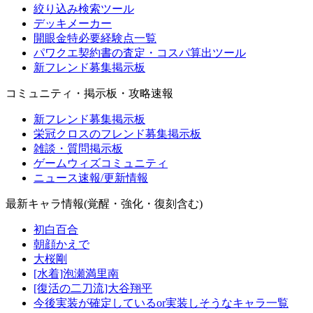
絞り込み検索ツール
デッキメーカー
開眼金特必要経験点一覧
パワクエ契約書の査定・コスパ算出ツール
新フレンド募集掲示板
コミュニティ・掲示板・攻略速報
新フレンド募集掲示板
栄冠クロスのフレンド募集掲示板
雑談・質問掲示板
ゲームウィズコミュニティ
ニュース速報/更新情報
最新キャラ情報(覚醒・強化・復刻含む)
初白百合
朝顔かえで
大桜剛
[水着]泡瀬満里南
[復活の二刀流]大谷翔平
今後実装が確定しているor実装しそうなキャラ一覧