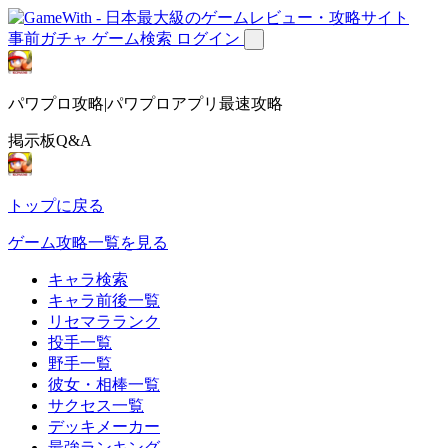
事前ガチャ
ゲーム検索
ログイン
パワプロ攻略|パワプロアプリ最速攻略
掲示板Q&A
トップに戻る
ゲーム攻略一覧を見る
キャラ検索
キャラ前後一覧
リセマラランク
投手一覧
野手一覧
彼女・相棒一覧
サクセス一覧
デッキメーカー
最強ランキング