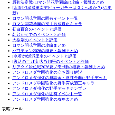
最強決定戦-ロマン開花学園編の攻略・報酬まとめ
[水着]泡瀬満里南デビューガチャは引くべきか？(8/2更
新)
ロマン開花学園の固有イベント一覧
ロマン開花学園の投手育成適正キャラ
初白百合のイベントと評価
朝顔かえでのイベントと評価
大桜剛のイベントと評価
ロマン開花学園の攻略まとめ
パワチャン2026の概要・報酬まとめ
[水着]泡瀬満里南のイベントと評価
[復活の二刀流]大谷翔平のイベントと評価
リアタイ段位戦2026夏ノ壱~肆の概要・報酬まとめ
アンドロメダ学園強化の立ち回り解説
アンドロメダ強化の無課金・微課金向け野手デッキ
アンドロメダ学園強化の野手育成適正キャラ
アンドロメダ強化の野手デッキテンプレ
アンドロメダ強化の固有イベント一覧
アンドロメダ学園強化の攻略まとめ
攻略ツール