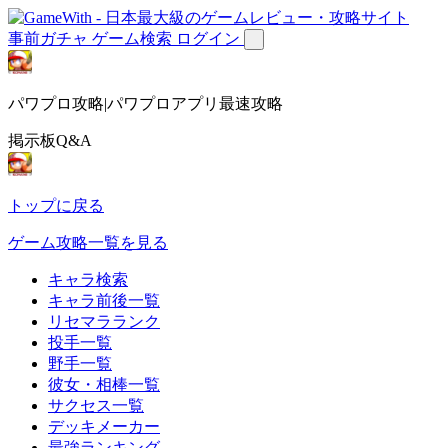
事前ガチャ
ゲーム検索
ログイン
パワプロ攻略|パワプロアプリ最速攻略
掲示板Q&A
トップに戻る
ゲーム攻略一覧を見る
キャラ検索
キャラ前後一覧
リセマラランク
投手一覧
野手一覧
彼女・相棒一覧
サクセス一覧
デッキメーカー
最強ランキング