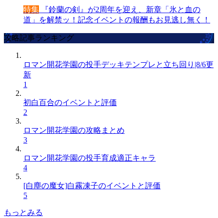
特集
『鈴蘭の剣』が2周年を迎え、新章「氷と血の
道」を解禁ッ！記念イベントの報酬もお見逃し無く！
攻略記事ランキング
ロマン開花学園の投手デッキテンプレと立ち回り|8/6更
新
1
初白百合のイベントと評価
2
ロマン開花学園の攻略まとめ
3
ロマン開花学園の投手育成適正キャラ
4
[白塵の魔女]白霧凍子のイベントと評価
5
もっとみる