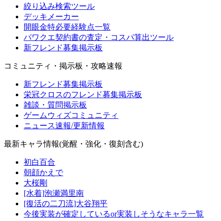
絞り込み検索ツール
デッキメーカー
開眼金特必要経験点一覧
パワクエ契約書の査定・コスパ算出ツール
新フレンド募集掲示板
コミュニティ・掲示板・攻略速報
新フレンド募集掲示板
栄冠クロスのフレンド募集掲示板
雑談・質問掲示板
ゲームウィズコミュニティ
ニュース速報/更新情報
最新キャラ情報(覚醒・強化・復刻含む)
初白百合
朝顔かえで
大桜剛
[水着]泡瀬満里南
[復活の二刀流]大谷翔平
今後実装が確定しているor実装しそうなキャラ一覧