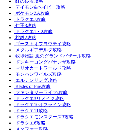
紅の砂漠攻略
デイモン&ベイビー攻略
ポケモンZA攻略
ドラクエ7攻略
仁王3攻略
ドラクエ1・2攻略
桃鉄2攻略
ゴーストオブヨウテイ攻略
メタルギアデルタ攻略
牧場物語 風のグランドバザール攻略
ドンキーコングバナンザ攻略
マリオカートワールド攻略
モンハンワイルズ攻略
エルデンリング攻略
Blades of Fire攻略
ファンタジーライフi攻略
ドラクエ3リメイク攻略
ドラクエ10オフライン攻略
ドラクエ11攻略
ドラクエモンスターズ3攻略
ドラクエ6攻略
メタファー攻略