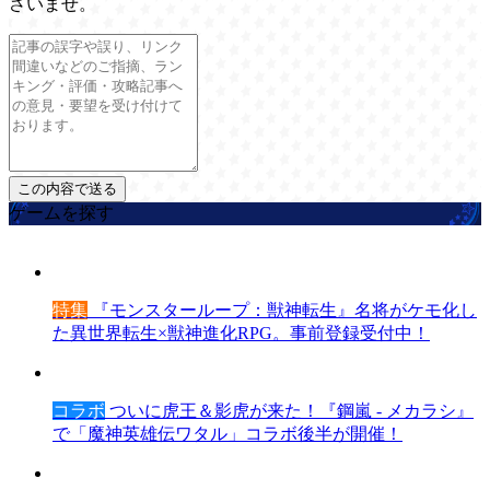
さいませ。
ゲームを探す
特集
『モンスターループ：獣神転生』名将がケモ化し
た異世界転生×獣神進化RPG。事前登録受付中！
コラボ
ついに虎王＆影虎が来た！『鋼嵐 - メカラシ』
で「魔神英雄伝ワタル」コラボ後半が開催！