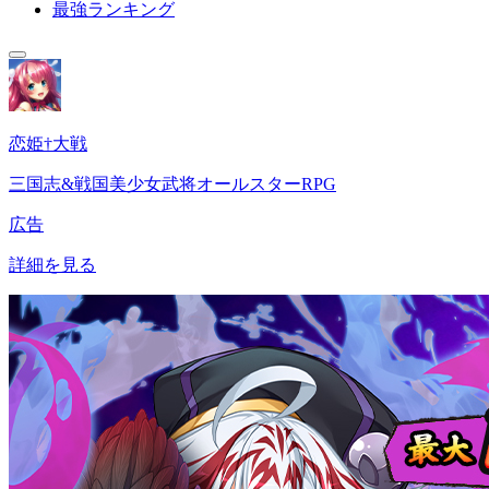
最強ランキング
恋姫†大戦
三国志&戦国美少女武将オールスターRPG
広告
詳細を見る