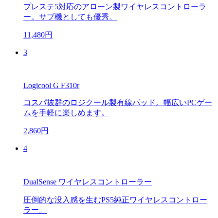
プレステ5対応のアローン製ワイヤレスコントローラ
ー。サブ機としても優秀。
11,480円
3
Logicool G F310r
コスパ抜群のロジクール製有線パッド。幅広いPCゲー
ムを手軽に楽しめます。
2,860円
4
DualSense ワイヤレスコントローラー
圧倒的な没入感を生むPS5純正ワイヤレスコントロー
ラー。