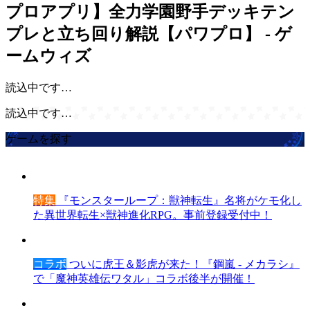
プロアプリ】全力学園野手デッキテン
プレと立ち回り解説【パワプロ】 - ゲ
ームウィズ
読込中です…
読込中です…
ゲームを探す
特集
『モンスターループ：獣神転生』名将がケモ化し
た異世界転生×獣神進化RPG。事前登録受付中！
コラボ
ついに虎王＆影虎が来た！『鋼嵐 - メカラシ』
で「魔神英雄伝ワタル」コラボ後半が開催！