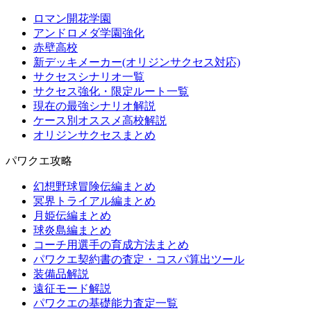
ロマン開花学園
アンドロメダ学園強化
赤壁高校
新デッキメーカー(オリジンサクセス対応)
サクセスシナリオ一覧
サクセス強化・限定ルート一覧
現在の最強シナリオ解説
ケース別オススメ高校解説
オリジンサクセスまとめ
パワクエ攻略
幻想野球冒険伝編まとめ
冥界トライアル編まとめ
月姫伝編まとめ
球炎島編まとめ
コーチ用選手の育成方法まとめ
パワクエ契約書の査定・コスパ算出ツール
装備品解説
遠征モード解説
パワクエの基礎能力査定一覧