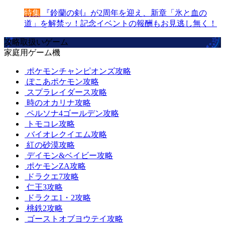
特集
『鈴蘭の剣』が2周年を迎え、新章「氷と血の
道」を解禁ッ！記念イベントの報酬もお見逃し無く！
攻略取扱いゲーム
家庭用ゲーム機
ポケモンチャンピオンズ攻略
ぽこあポケモン攻略
スプラレイダース攻略
時のオカリナ攻略
ペルソナ4ゴールデン攻略
トモコレ攻略
バイオレクイエム攻略
紅の砂漠攻略
デイモン&ベイビー攻略
ポケモンZA攻略
ドラクエ7攻略
仁王3攻略
ドラクエ1・2攻略
桃鉄2攻略
ゴーストオブヨウテイ攻略