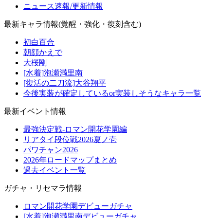
ニュース速報/更新情報
最新キャラ情報(覚醒・強化・復刻含む)
初白百合
朝顔かえで
大桜剛
[水着]泡瀬満里南
[復活の二刀流]大谷翔平
今後実装が確定しているor実装しそうなキャラ一覧
最新イベント情報
最強決定戦-ロマン開花学園編
リアタイ段位戦2026夏ノ壱
パワチャン2026
2026年ロードマップまとめ
過去イベント一覧
ガチャ・リセマラ情報
ロマン開花学園デビューガチャ
[水着]泡瀬満里南デビューガチャ