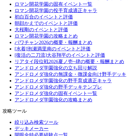
ロマン開花学園の固有イベント一覧
ロマン開花学園の投手育成適正キャラ
初白百合のイベントと評価
朝顔かえでのイベントと評価
大桜剛のイベントと評価
ロマン開花学園の攻略まとめ
パワチャン2026の概要・報酬まとめ
[水着]泡瀬満里南のイベントと評価
[復活の二刀流]大谷翔平のイベントと評価
リアタイ段位戦2026夏ノ壱~肆の概要・報酬まとめ
アンドロメダ学園強化の立ち回り解説
アンドロメダ強化の無課金・微課金向け野手デッキ
アンドロメダ学園強化の野手育成適正キャラ
アンドロメダ強化の野手デッキテンプレ
アンドロメダ強化の固有イベント一覧
アンドロメダ学園強化の攻略まとめ
攻略ツール
絞り込み検索ツール
デッキメーカー
開眼金特必要経験点一覧