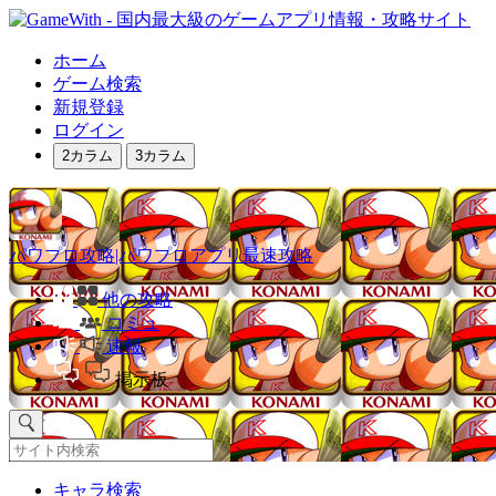
ホーム
ゲーム検索
新規登録
ログイン
2カラム
3カラム
パワプロ攻略|パワプロアプリ最速攻略
他の攻略
コミュ
速報
掲示板
キャラ検索