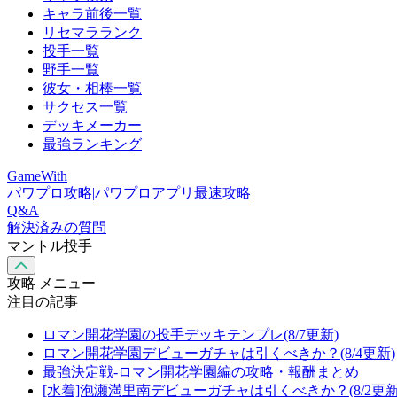
キャラ前後一覧
リセマラランク
投手一覧
野手一覧
彼女・相棒一覧
サクセス一覧
デッキメーカー
最強ランキング
GameWith
パワプロ攻略|パワプロアプリ最速攻略
Q&A
解決済みの質問
マントル投手
攻略 メニュー
注目の記事
ロマン開花学園の投手デッキテンプレ(8/7更新)
ロマン開花学園デビューガチャは引くべきか？(8/4更新)
最強決定戦-ロマン開花学園編の攻略・報酬まとめ
[水着]泡瀬満里南デビューガチャは引くべきか？(8/2更新