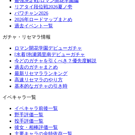
最強決定戦-ロマン開花学園編
リアタイ段位戦2026夏ノ壱
パワチャン2026
2026年ロードマップまとめ
過去イベント一覧
ガチャ・リセマラ情報
ロマン開花学園デビューガチャ
[水着]泡瀬満里南デビューガチャ
今どのガチャを引くべき？優先度解説
過去のガチャまとめ
最新リセマラランキング
高速リセマラのやり方
基本的なガチャの引き時
イベキャラ一覧
イベキャラ前後一覧
野手評価一覧
投手評価一覧
彼女・相棒評価一覧
主要キャラの金特依存一覧