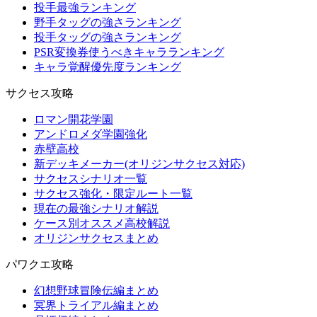
投手最強ランキング
野手タッグの強さランキング
投手タッグの強さランキング
PSR変換券使うべきキャラランキング
キャラ覚醒優先度ランキング
サクセス攻略
ロマン開花学園
アンドロメダ学園強化
赤壁高校
新デッキメーカー(オリジンサクセス対応)
サクセスシナリオ一覧
サクセス強化・限定ルート一覧
現在の最強シナリオ解説
ケース別オススメ高校解説
オリジンサクセスまとめ
パワクエ攻略
幻想野球冒険伝編まとめ
冥界トライアル編まとめ