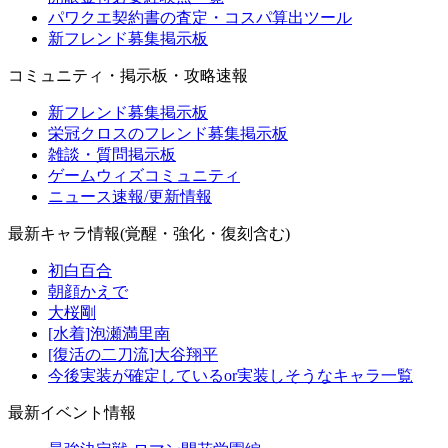
パワクエ契約書の査定・コスパ算出ツール
新フレンド募集掲示板
コミュニティ・掲示板・攻略速報
新フレンド募集掲示板
栄冠クロスのフレンド募集掲示板
雑談・質問掲示板
ゲームウィズコミュニティ
ニュース速報/更新情報
最新キャラ情報(覚醒・強化・復刻含む)
初白百合
朝顔かえで
大桜剛
[水着]泡瀬満里南
[復活の二刀流]大谷翔平
今後実装が確定しているor実装しそうなキャラ一覧
最新イベント情報