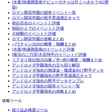
[水着]泡瀬満里南デビューガチャは引くべきか？(8/2更
新)
ロマン開花学園の固有イベント一覧
ロマン開花学園の投手育成適正キャラ
初白百合のイベントと評価
朝顔かえでのイベントと評価
大桜剛のイベントと評価
ロマン開花学園の攻略まとめ
パワチャン2026の概要・報酬まとめ
[水着]泡瀬満里南のイベントと評価
[復活の二刀流]大谷翔平のイベントと評価
リアタイ段位戦2026夏ノ壱~肆の概要・報酬まとめ
アンドロメダ学園強化の立ち回り解説
アンドロメダ強化の無課金・微課金向け野手デッキ
アンドロメダ学園強化の野手育成適正キャラ
アンドロメダ強化の野手デッキテンプレ
アンドロメダ強化の固有イベント一覧
アンドロメダ学園強化の攻略まとめ
攻略ツール
絞り込み検索ツール