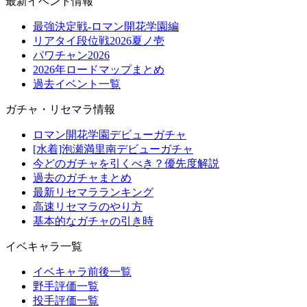
最新イベント情報
最強決定戦-ロマン開花学園編
リアタイ段位戦2026夏ノ壱
パワチャン2026
2026年ロードマップまとめ
過去イベント一覧
ガチャ・リセマラ情報
ロマン開花学園デビューガチャ
[水着]泡瀬満里南デビューガチャ
今どのガチャを引くべき？優先度解説
過去のガチャまとめ
最新リセマラランキング
高速リセマラのやり方
基本的なガチャの引き時
イベキャラ一覧
イベキャラ前後一覧
野手評価一覧
投手評価一覧