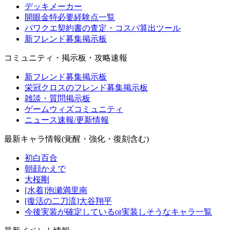
デッキメーカー
開眼金特必要経験点一覧
パワクエ契約書の査定・コスパ算出ツール
新フレンド募集掲示板
コミュニティ・掲示板・攻略速報
新フレンド募集掲示板
栄冠クロスのフレンド募集掲示板
雑談・質問掲示板
ゲームウィズコミュニティ
ニュース速報/更新情報
最新キャラ情報(覚醒・強化・復刻含む)
初白百合
朝顔かえで
大桜剛
[水着]泡瀬満里南
[復活の二刀流]大谷翔平
今後実装が確定しているor実装しそうなキャラ一覧