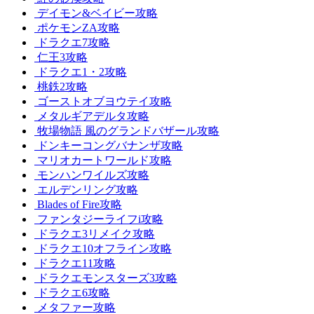
デイモン&ベイビー攻略
ポケモンZA攻略
ドラクエ7攻略
仁王3攻略
ドラクエ1・2攻略
桃鉄2攻略
ゴーストオブヨウテイ攻略
メタルギアデルタ攻略
牧場物語 風のグランドバザール攻略
ドンキーコングバナンザ攻略
マリオカートワールド攻略
モンハンワイルズ攻略
エルデンリング攻略
Blades of Fire攻略
ファンタジーライフi攻略
ドラクエ3リメイク攻略
ドラクエ10オフライン攻略
ドラクエ11攻略
ドラクエモンスターズ3攻略
ドラクエ6攻略
メタファー攻略