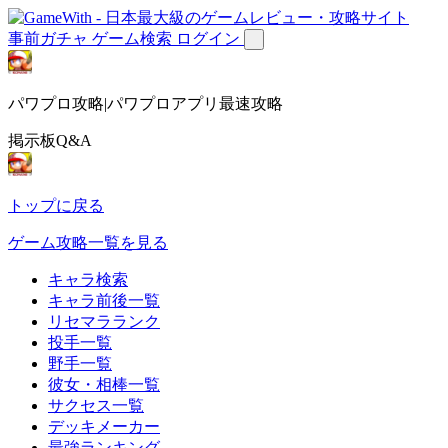
事前ガチャ
ゲーム検索
ログイン
パワプロ攻略|パワプロアプリ最速攻略
掲示板Q&A
トップに戻る
ゲーム攻略一覧を見る
キャラ検索
キャラ前後一覧
リセマラランク
投手一覧
野手一覧
彼女・相棒一覧
サクセス一覧
デッキメーカー
最強ランキング