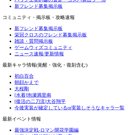
新フレンド募集掲示板
コミュニティ・掲示板・攻略速報
新フレンド募集掲示板
栄冠クロスのフレンド募集掲示板
雑談・質問掲示板
ゲームウィズコミュニティ
ニュース速報/更新情報
最新キャラ情報(覚醒・強化・復刻含む)
初白百合
朝顔かえで
大桜剛
[水着]泡瀬満里南
[復活の二刀流]大谷翔平
今後実装が確定しているor実装しそうなキャラ一覧
最新イベント情報
最強決定戦-ロマン開花学園編