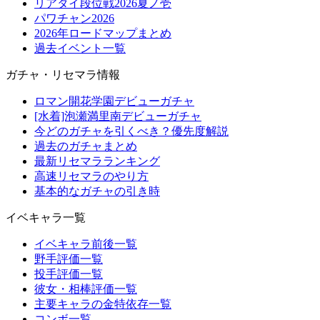
リアタイ段位戦2026夏ノ壱
パワチャン2026
2026年ロードマップまとめ
過去イベント一覧
ガチャ・リセマラ情報
ロマン開花学園デビューガチャ
[水着]泡瀬満里南デビューガチャ
今どのガチャを引くべき？優先度解説
過去のガチャまとめ
最新リセマラランキング
高速リセマラのやり方
基本的なガチャの引き時
イベキャラ一覧
イベキャラ前後一覧
野手評価一覧
投手評価一覧
彼女・相棒評価一覧
主要キャラの金特依存一覧
コンボ一覧