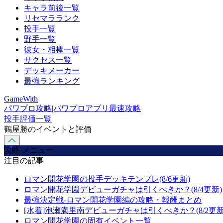
キャラ前後一覧
リセマラランク
投手一覧
野手一覧
彼女・相棒一覧
サクセス一覧
デッキメーカー
最強ランキング
GameWith
パワプロ攻略|パワプロアプリ最速攻略
投手評価一覧
鶴屋勝のイベントと評価
攻略 メニュー
注目の記事
ロマン開花学園の投手デッキテンプレ(8/6更新)
ロマン開花学園デビューガチャは引くべきか？(8/4更新)
最強決定戦-ロマン開花学園編の攻略・報酬まとめ
[水着]泡瀬満里南デビューガチャは引くべきか？(8/2更新
ロマン開花学園の固有イベント一覧