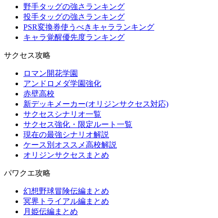
野手タッグの強さランキング
投手タッグの強さランキング
PSR変換券使うべきキャラランキング
キャラ覚醒優先度ランキング
サクセス攻略
ロマン開花学園
アンドロメダ学園強化
赤壁高校
新デッキメーカー(オリジンサクセス対応)
サクセスシナリオ一覧
サクセス強化・限定ルート一覧
現在の最強シナリオ解説
ケース別オススメ高校解説
オリジンサクセスまとめ
パワクエ攻略
幻想野球冒険伝編まとめ
冥界トライアル編まとめ
月姫伝編まとめ