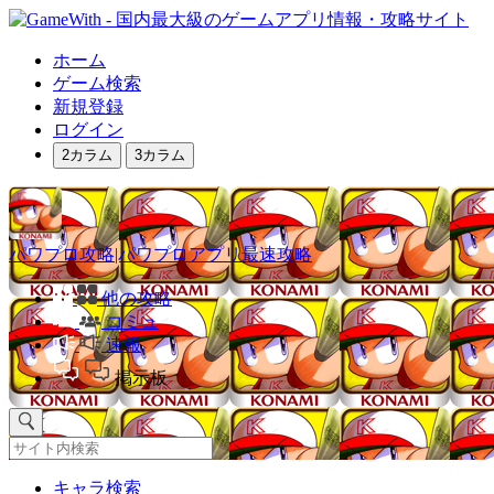
ホーム
ゲーム検索
新規登録
ログイン
2カラム
3カラム
パワプロ攻略|パワプロアプリ最速攻略
他の攻略
コミュ
速報
掲示板
キャラ検索