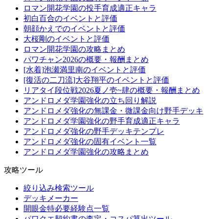
ロマン開花学園の投手育成適正キャラ
初白百合のイベントと評価
朝顔かえでのイベントと評価
大桜剛のイベントと評価
ロマン開花学園の攻略まとめ
パワチャン2026の概要・報酬まとめ
[水着]泡瀬満里南のイベントと評価
[復活の二刀流]大谷翔平のイベントと評価
リアタイ段位戦2026夏ノ壱~肆の概要・報酬まとめ
アンドロメダ学園強化の立ち回り解説
アンドロメダ強化の無課金・微課金向け野手デッキ
アンドロメダ学園強化の野手育成適正キャラ
アンドロメダ強化の野手デッキテンプレ
アンドロメダ強化の固有イベント一覧
アンドロメダ学園強化の攻略まとめ
攻略ツール
絞り込み検索ツール
デッキメーカー
開眼金特必要経験点一覧
パワクエ契約書の査定・コスパ算出ツール