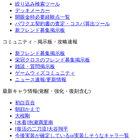
絞り込み検索ツール
デッキメーカー
開眼金特必要経験点一覧
パワクエ契約書の査定・コスパ算出ツール
新フレンド募集掲示板
コミュニティ・掲示板・攻略速報
新フレンド募集掲示板
栄冠クロスのフレンド募集掲示板
雑談・質問掲示板
ゲームウィズコミュニティ
ニュース速報/更新情報
最新キャラ情報(覚醒・強化・復刻含む)
初白百合
朝顔かえで
大桜剛
[水着]泡瀬満里南
[復活の二刀流]大谷翔平
今後実装が確定しているor実装しそうなキャラ一覧