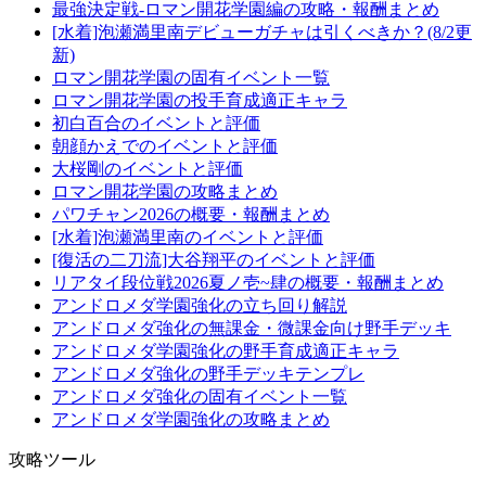
最強決定戦-ロマン開花学園編の攻略・報酬まとめ
[水着]泡瀬満里南デビューガチャは引くべきか？(8/2更
新)
ロマン開花学園の固有イベント一覧
ロマン開花学園の投手育成適正キャラ
初白百合のイベントと評価
朝顔かえでのイベントと評価
大桜剛のイベントと評価
ロマン開花学園の攻略まとめ
パワチャン2026の概要・報酬まとめ
[水着]泡瀬満里南のイベントと評価
[復活の二刀流]大谷翔平のイベントと評価
リアタイ段位戦2026夏ノ壱~肆の概要・報酬まとめ
アンドロメダ学園強化の立ち回り解説
アンドロメダ強化の無課金・微課金向け野手デッキ
アンドロメダ学園強化の野手育成適正キャラ
アンドロメダ強化の野手デッキテンプレ
アンドロメダ強化の固有イベント一覧
アンドロメダ学園強化の攻略まとめ
攻略ツール