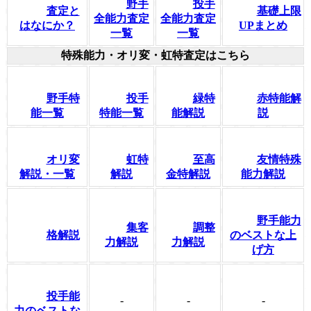
野手
投手
査定と
基礎上限
全能力査定
全能力査定
はなにか？
UPまとめ
一覧
一覧
特殊能力・オリ変・虹特査定はこちら
野手特
投手
緑特
赤特能解
能一覧
特能一覧
能解説
説
オリ変
虹特
至高
友情特殊
解説・一覧
解説
金特解説
能力解説
野手能力
集客
調整
格解説
のベストな上
力解説
力解説
げ方
投手能
-
-
-
力のベストな