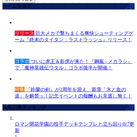
ゲームを探す
リリース
巨大メカで撃ちまくる爽快シューティングゲ
ーム『終末のタイタン：ラストラッシュ』リリース！
コラボ
ついに虎王＆影虎が来た！『鋼嵐 - メカラシ』
で「魔神英雄伝ワタル」コラボ後半が開催！
特集
『鈴蘭の剣』が2周年を迎え、新章「氷と血の
道」を解禁ッ！記念イベントの報酬もお見逃し無く！
攻略記事ランキング
ロマン開花学園の投手デッキテンプレと立ち回り|8/7更
新
1