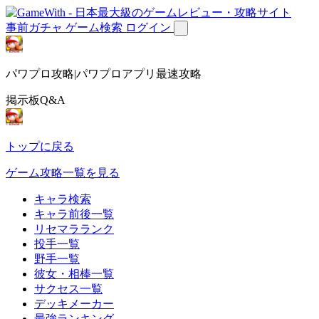
事前ガチャ
ゲーム検索
ログイン
パワプロ攻略|パワプロアプリ最速攻略
掲示板Q&A
トップに戻る
ゲーム攻略一覧を見る
キャラ検索
キャラ前後一覧
リセマラランク
投手一覧
野手一覧
彼女・相棒一覧
サクセス一覧
デッキメーカー
最強ランキング