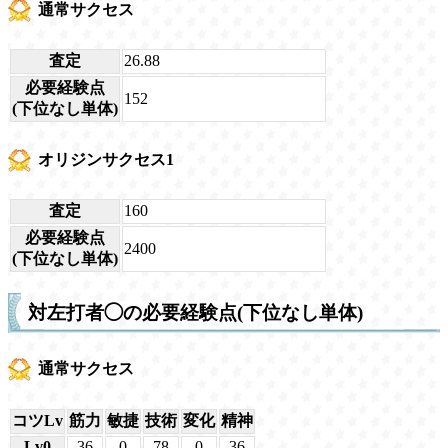
通常サクセス
査定
26.88
必要経験点
152
(下位なし単体)
オリジンサクセス1
査定
160
必要経験点
2400
(下位なし単体)
対左打者◯の必要経験点(下位なし単体)
通常サクセス
コツLv
筋力
敏捷
技術
変化
精神
Lv0
36
0
78
0
36