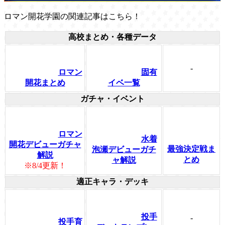
ロマン開花学園の関連記事はこちら！
高校まとめ・各種データ
-
ロマン
固有
開花まとめ
イベ一覧
ガチャ・イベント
ロマン
水着
開花デビューガチャ
最強決定戦ま
泡瀬デビューガチ
解説
とめ
ャ解説
※8/4更新！
適正キャラ・デッキ
投手
-
投手育