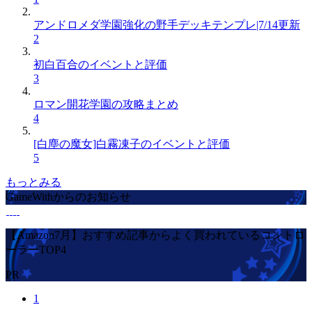
アンドロメダ学園強化の野手デッキテンプレ|7/14更新
2
初白百合のイベントと評価
3
ロマン開花学園の攻略まとめ
4
[白塵の魔女]白霧凍子のイベントと評価
5
もっとみる
GameWithからのお知らせ
【Amazon7月】おすすめ記事からよく買われているコントロ
ーラーTOP4
PR
1