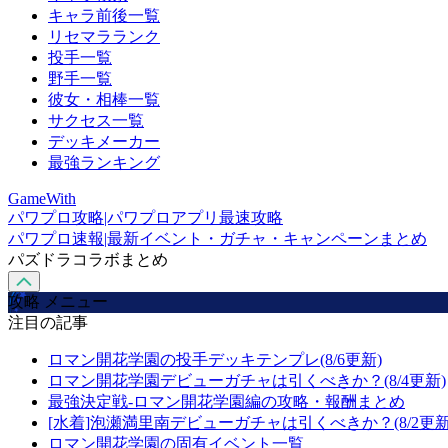
キャラ前後一覧
リセマラランク
投手一覧
野手一覧
彼女・相棒一覧
サクセス一覧
デッキメーカー
最強ランキング
GameWith
パワプロ攻略|パワプロアプリ最速攻略
パワプロ速報|最新イベント・ガチャ・キャンペーンまとめ
パズドラコラボまとめ
攻略 メニュー
注目の記事
ロマン開花学園の投手デッキテンプレ(8/6更新)
ロマン開花学園デビューガチャは引くべきか？(8/4更新)
最強決定戦-ロマン開花学園編の攻略・報酬まとめ
[水着]泡瀬満里南デビューガチャは引くべきか？(8/2更新
ロマン開花学園の固有イベント一覧