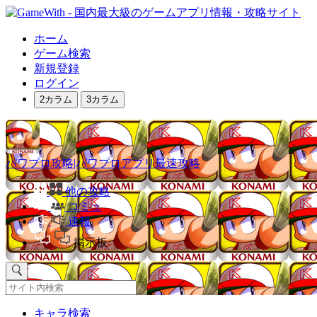
ホーム
ゲーム検索
新規登録
ログイン
2カラム
3カラム
パワプロ攻略|パワプロアプリ最速攻略
他の攻略
コミュ
速報
掲示板
キャラ検索