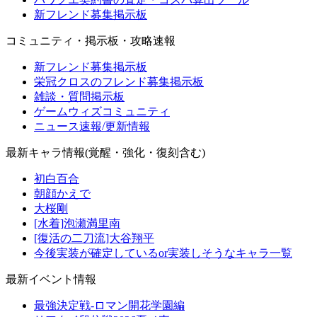
新フレンド募集掲示板
コミュニティ・掲示板・攻略速報
新フレンド募集掲示板
栄冠クロスのフレンド募集掲示板
雑談・質問掲示板
ゲームウィズコミュニティ
ニュース速報/更新情報
最新キャラ情報(覚醒・強化・復刻含む)
初白百合
朝顔かえで
大桜剛
[水着]泡瀬満里南
[復活の二刀流]大谷翔平
今後実装が確定しているor実装しそうなキャラ一覧
最新イベント情報
最強決定戦-ロマン開花学園編