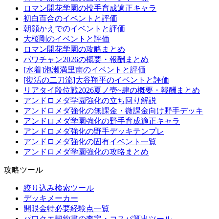
ロマン開花学園の投手育成適正キャラ
初白百合のイベントと評価
朝顔かえでのイベントと評価
大桜剛のイベントと評価
ロマン開花学園の攻略まとめ
パワチャン2026の概要・報酬まとめ
[水着]泡瀬満里南のイベントと評価
[復活の二刀流]大谷翔平のイベントと評価
リアタイ段位戦2026夏ノ壱~肆の概要・報酬まとめ
アンドロメダ学園強化の立ち回り解説
アンドロメダ強化の無課金・微課金向け野手デッキ
アンドロメダ学園強化の野手育成適正キャラ
アンドロメダ強化の野手デッキテンプレ
アンドロメダ強化の固有イベント一覧
アンドロメダ学園強化の攻略まとめ
攻略ツール
絞り込み検索ツール
デッキメーカー
開眼金特必要経験点一覧
パワクエ契約書の査定・コスパ算出ツール