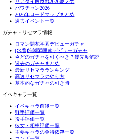
リアタイ段位戦2026夏ノ壱
パワチャン2026
2026年ロードマップまとめ
過去イベント一覧
ガチャ・リセマラ情報
ロマン開花学園デビューガチャ
[水着]泡瀬満里南デビューガチャ
今どのガチャを引くべき？優先度解説
過去のガチャまとめ
最新リセマラランキング
高速リセマラのやり方
基本的なガチャの引き時
イベキャラ一覧
イベキャラ前後一覧
野手評価一覧
投手評価一覧
彼女・相棒評価一覧
主要キャラの金特依存一覧
コンボ一覧