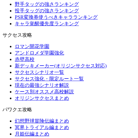
野手タッグの強さランキング
投手タッグの強さランキング
PSR変換券使うべきキャラランキング
キャラ覚醒優先度ランキング
サクセス攻略
ロマン開花学園
アンドロメダ学園強化
赤壁高校
新デッキメーカー(オリジンサクセス対応)
サクセスシナリオ一覧
サクセス強化・限定ルート一覧
現在の最強シナリオ解説
ケース別オススメ高校解説
オリジンサクセスまとめ
パワクエ攻略
幻想野球冒険伝編まとめ
冥界トライアル編まとめ
月姫伝編まとめ