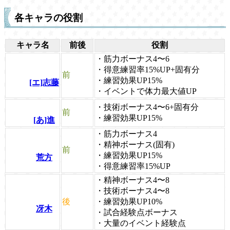
各キャラの役割
キャラ名
前後
役割
・筋力ボーナス4〜6
・得意練習率15%UP+固有分
前
・練習効果UP15%
[エ]志藤
・イベントで体力最大値UP
・技術ボーナス4〜6+固有分
前
・練習効果UP15%
[あ]進
・筋力ボーナス4
・精神ボーナス(固有)
前
・練習効果UP15%
荒方
・得意練習率15%UP
・精神ボーナス4〜8
・技術ボーナス4〜8
後
・練習効果UP10%
冴木
・試合経験点ボーナス
・大量のイベント経験点