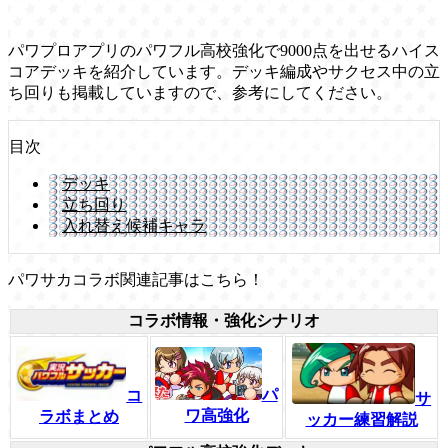
パワプロアプリのパワフル高校強化で9000点を出せるハイス
コアデッキを紹介しています。デッキ編成やサクセス中の立
ち回りも掲載していますので、参考にしてください。
目次
デッキ
立ち回り
入れ替え候補キャラ
パワサカコラボ関連記事はこちら！
コラボ情報・強化シナリオ
パ
コ
サ
ワ高強化
ラボまとめ
ッカー練習解説