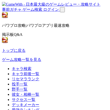
事前ガチャ
ゲーム検索
ログイン
パワプロ攻略|パワプロアプリ最速攻略
掲示板Q&A
トップに戻る
ゲーム攻略一覧を見る
キャラ検索
キャラ前後一覧
リセマラランク
投手一覧
野手一覧
彼女・相棒一覧
サクセス一覧
デッキメーカー
最強ランキング