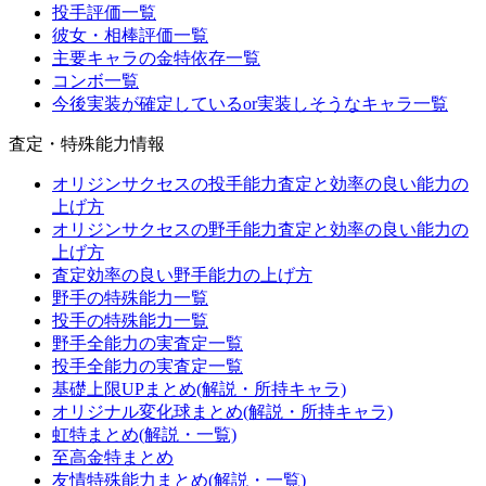
投手評価一覧
彼女・相棒評価一覧
主要キャラの金特依存一覧
コンボ一覧
今後実装が確定しているor実装しそうなキャラ一覧
査定・特殊能力情報
オリジンサクセスの投手能力査定と効率の良い能力の
上げ方
オリジンサクセスの野手能力査定と効率の良い能力の
上げ方
査定効率の良い野手能力の上げ方
野手の特殊能力一覧
投手の特殊能力一覧
野手全能力の実査定一覧
投手全能力の実査定一覧
基礎上限UPまとめ(解説・所持キャラ)
オリジナル変化球まとめ(解説・所持キャラ)
虹特まとめ(解説・一覧)
至高金特まとめ
友情特殊能力まとめ(解説・一覧)