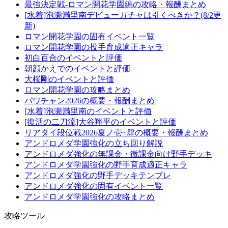
最強決定戦-ロマン開花学園編の攻略・報酬まとめ
[水着]泡瀬満里南デビューガチャは引くべきか？(8/2更
新)
ロマン開花学園の固有イベント一覧
ロマン開花学園の投手育成適正キャラ
初白百合のイベントと評価
朝顔かえでのイベントと評価
大桜剛のイベントと評価
ロマン開花学園の攻略まとめ
パワチャン2026の概要・報酬まとめ
[水着]泡瀬満里南のイベントと評価
[復活の二刀流]大谷翔平のイベントと評価
リアタイ段位戦2026夏ノ壱~肆の概要・報酬まとめ
アンドロメダ学園強化の立ち回り解説
アンドロメダ強化の無課金・微課金向け野手デッキ
アンドロメダ学園強化の野手育成適正キャラ
アンドロメダ強化の野手デッキテンプレ
アンドロメダ強化の固有イベント一覧
アンドロメダ学園強化の攻略まとめ
攻略ツール