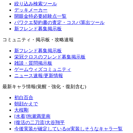
絞り込み検索ツール
デッキメーカー
開眼金特必要経験点一覧
パワクエ契約書の査定・コスパ算出ツール
新フレンド募集掲示板
コミュニティ・掲示板・攻略速報
新フレンド募集掲示板
栄冠クロスのフレンド募集掲示板
雑談・質問掲示板
ゲームウィズコミュニティ
ニュース速報/更新情報
最新キャラ情報(覚醒・強化・復刻含む)
初白百合
朝顔かえで
大桜剛
[水着]泡瀬満里南
[復活の二刀流]大谷翔平
今後実装が確定しているor実装しそうなキャラ一覧