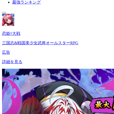
最強ランキング
恋姫†大戦
三国志&戦国美少女武将オールスターRPG
広告
詳細を見る