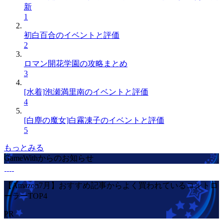
新
1
初白百合のイベントと評価
2
ロマン開花学園の攻略まとめ
3
[水着]泡瀬満里南のイベントと評価
4
[白塵の魔女]白霧凍子のイベントと評価
5
もっとみる
GameWithからのお知らせ
【Amazon7月】おすすめ記事からよく買われているコントロ
ーラーTOP4
PR