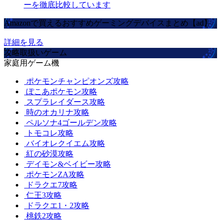
ーを徹底比較しています
Amazonで買えるおすすめゲーミングデバイスまとめ【ad】
詳細を見る
攻略取扱いゲーム
家庭用ゲーム機
ポケモンチャンピオンズ攻略
ぽこあポケモン攻略
スプラレイダース攻略
時のオカリナ攻略
ペルソナ4ゴールデン攻略
トモコレ攻略
バイオレクイエム攻略
紅の砂漠攻略
デイモン&ベイビー攻略
ポケモンZA攻略
ドラクエ7攻略
仁王3攻略
ドラクエ1・2攻略
桃鉄2攻略