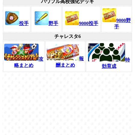
パワフル高校強化デッキ
9000野
投手
野手
9000投手
手
チャレスタ6
報
攻
特
酬まとめ
略まとめ
効育成