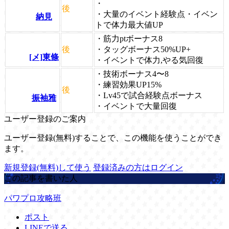
・
後
・大量のイベント経験点・イベン
納見
トで体力最大値UP
・筋力ptボーナス8
後
・タッグボーナス50%UP+
[メ]東條
・イベントで体力,やる気回復
・技術ボーナス4〜8
・練習効果UP15%
後
・Lv45で試合経験点ボーナス
振袖雅
・イベントで大量回復
ユーザー登録のご案内
ユーザー登録(無料)することで、この機能を使うことができ
ます。
新規登録(無料)して使う
登録済みの方はログイン
この記事を書いた人
パワプロ攻略班
ポスト
LINEで送る