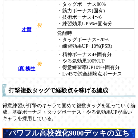
・タッグボーナス80%
・筋力ボーナス(固有)
・技術ボーナス4〜6
・練習効果UP5%+固有分
後
才賀
覚醒時
・タッグボーナス+20%
・練習効果UP+10%(PSR)
・精神ボーナス4+固有分
・やる気効果100%UP
後
・得意練習率UP10%+固有分
[真]柳生
・Lv45で試合経験点ボーナス
打撃複数タッグで経験点を稼げる編成
得意練習が打撃のキャラで固めて複数タッグを狙っていく編
成。基礎ボーナス・タッグボーナス・やる気効果UPが高い
キャラを採用している。
パワフル高校強化9000デッキの立ち