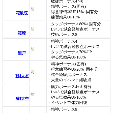
・敏捷ボーナス4〜8
・精神ボーナス(固有)
前
・得意練習率UP15%+固有分
花散院
・練習効果UP15%
・タッグボーナス80%+固有分
前
・Lv45で試合経験点ボーナス
箱崎
・技術ボーナス8
・精神ボーナス4
・Lv45で試合経験点ボーナス
前
・タッグボーナス70%UP
望戸
・やる気効果UP100%
・精神ボーナス(固有)
・得意練習率UP20%+固有分
前
・試合経験点ボーナス
[挑]大谷
・大量のイベント経験点
・筋力ボーナス4+固有分
・Lv45で試合経験点ボーナス
前
・やる気効果UP100%
[猫]大空
・イベントで体力回復
・精神ボーナス8