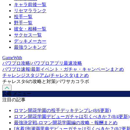
キャラ前後一覧
リセマラランク
投手一覧
野手一覧
彼女・相棒一覧
サクセス一覧
デッキメーカー
最強ランキング
GameWith
パワプロ攻略|パワプロアプリ最速攻略
パワプロ速報|最新イベント・ガチャ・キャンペーンまとめ
チャレンジスタジアム(チャレスタ)まとめ
チャレスタ6の攻略と対策|パワサカコラボ
攻略 メニュー
注目の記事
ロマン開花学園の投手デッキテンプレ(8/6更新)
ロマン開花学園デビューガチャは引くべきか？(8/4更新)
最強決定戦-ロマン開花学園編の攻略・報酬まとめ
[水着]泡瀬満里南デビューガチャは引くべきか？(8/2更新