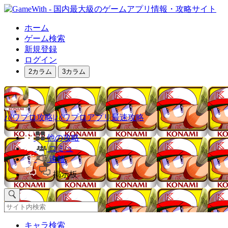
ホーム
ゲーム検索
新規登録
ログイン
2カラム
3カラム
パワプロ攻略|パワプロアプリ最速攻略
他の攻略
コミュ
速報
掲示板
キャラ検索