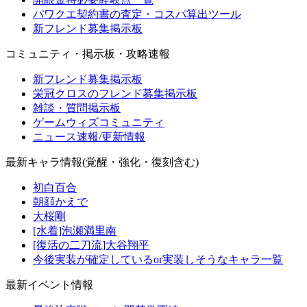
パワクエ契約書の査定・コスパ算出ツール
新フレンド募集掲示板
コミュニティ・掲示板・攻略速報
新フレンド募集掲示板
栄冠クロスのフレンド募集掲示板
雑談・質問掲示板
ゲームウィズコミュニティ
ニュース速報/更新情報
最新キャラ情報(覚醒・強化・復刻含む)
初白百合
朝顔かえで
大桜剛
[水着]泡瀬満里南
[復活の二刀流]大谷翔平
今後実装が確定しているor実装しそうなキャラ一覧
最新イベント情報