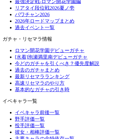
最強決定戦-ロマン開花学園編
リアタイ段位戦2026夏ノ壱
パワチャン2026
2026年ロードマップまとめ
過去イベント一覧
ガチャ・リセマラ情報
ロマン開花学園デビューガチャ
[水着]泡瀬満里南デビューガチャ
今どのガチャを引くべき？優先度解説
過去のガチャまとめ
最新リセマラランキング
高速リセマラのやり方
基本的なガチャの引き時
イベキャラ一覧
イベキャラ前後一覧
野手評価一覧
投手評価一覧
彼女・相棒評価一覧
主要キャラの金特依存一覧