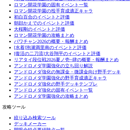
ロマン開花学園の固有イベント一覧
ロマン開花学園の投手育成適正キャラ
初白百合のイベントと評価
朝顔かえでのイベントと評価
大桜剛のイベントと評価
ロマン開花学園の攻略まとめ
パワチャン2026の概要・報酬まとめ
[水着]泡瀬満里南のイベントと評価
[復活の二刀流]大谷翔平のイベントと評価
リアタイ段位戦2026夏ノ壱~肆の概要・報酬まとめ
アンドロメダ学園強化の立ち回り解説
アンドロメダ強化の無課金・微課金向け野手デッキ
アンドロメダ学園強化の野手育成適正キャラ
アンドロメダ強化の野手デッキテンプレ
アンドロメダ強化の固有イベント一覧
アンドロメダ学園強化の攻略まとめ
攻略ツール
絞り込み検索ツール
デッキメーカー
開眼金特必要経験点一覧