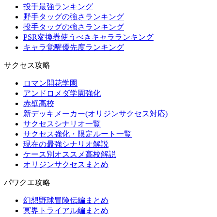
投手最強ランキング
野手タッグの強さランキング
投手タッグの強さランキング
PSR変換券使うべきキャラランキング
キャラ覚醒優先度ランキング
サクセス攻略
ロマン開花学園
アンドロメダ学園強化
赤壁高校
新デッキメーカー(オリジンサクセス対応)
サクセスシナリオ一覧
サクセス強化・限定ルート一覧
現在の最強シナリオ解説
ケース別オススメ高校解説
オリジンサクセスまとめ
パワクエ攻略
幻想野球冒険伝編まとめ
冥界トライアル編まとめ