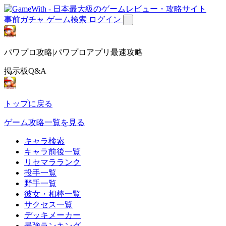
事前ガチャ
ゲーム検索
ログイン
パワプロ攻略|パワプロアプリ最速攻略
掲示板Q&A
トップに戻る
ゲーム攻略一覧を見る
キャラ検索
キャラ前後一覧
リセマラランク
投手一覧
野手一覧
彼女・相棒一覧
サクセス一覧
デッキメーカー
最強ランキング