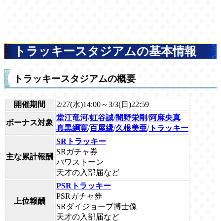
トラッキースタジアムの基本情報
トラッキースタジアムの概要
開催期間
2/27(水)14:00～3/3(日)22:59
堂江竜河
/
虹谷誠
/
闇野栄剛
/
阿麻央真
ボーナス対象
真黒綱寛
/
百屋縁
/
久根美亜
/
トラッキー
SRトラッキー
SRガチャ券
主な累計報酬
パワストーン
天才の入部届など
PSRトラッキー
PSRガチャ券
上位報酬
SRダイジョーブ博士像
天才の入部届など