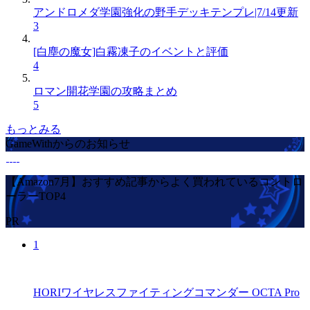
アンドロメダ学園強化の野手デッキテンプレ|7/14更新
3
[白塵の魔女]白霧凍子のイベントと評価
4
ロマン開花学園の攻略まとめ
5
もっとみる
GameWithからのお知らせ
【Amazon7月】おすすめ記事からよく買われているコントロ
ーラーTOP4
PR
1
HORIワイヤレスファイティングコマンダー OCTA Pro