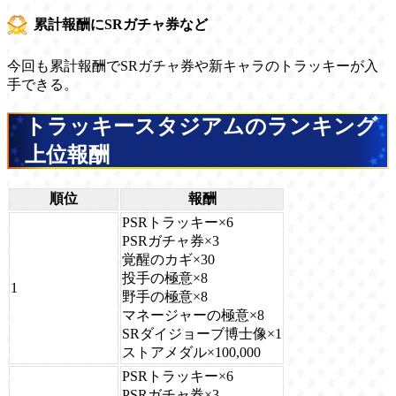
累計報酬にSRガチャ券など
今回も累計報酬でSRガチャ券や新キャラのトラッキーが入
手できる。
トラッキースタジアムのランキング
上位報酬
順位
報酬
PSRトラッキー×6
PSRガチャ券×3
覚醒のカギ×30
投手の極意×8
1
野手の極意×8
マネージャーの極意×8
SRダイジョーブ博士像×1
ストアメダル×100,000
PSRトラッキー×6
PSRガチャ券×3