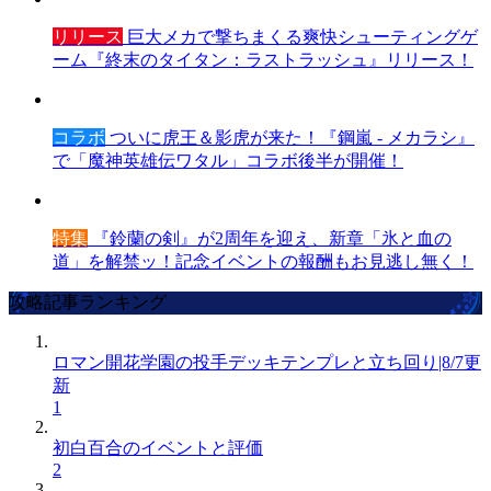
リリース
巨大メカで撃ちまくる爽快シューティングゲ
ーム『終末のタイタン：ラストラッシュ』リリース！
コラボ
ついに虎王＆影虎が来た！『鋼嵐 - メカラシ』
で「魔神英雄伝ワタル」コラボ後半が開催！
特集
『鈴蘭の剣』が2周年を迎え、新章「氷と血の
道」を解禁ッ！記念イベントの報酬もお見逃し無く！
攻略記事ランキング
ロマン開花学園の投手デッキテンプレと立ち回り|8/7更
新
1
初白百合のイベントと評価
2