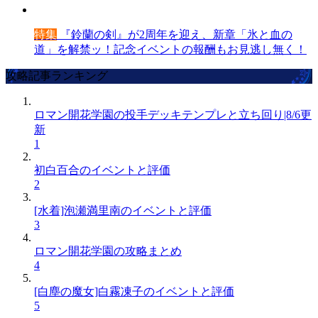
特集
『鈴蘭の剣』が2周年を迎え、新章「氷と血の
道」を解禁ッ！記念イベントの報酬もお見逃し無く！
攻略記事ランキング
ロマン開花学園の投手デッキテンプレと立ち回り|8/6更
新
1
初白百合のイベントと評価
2
[水着]泡瀬満里南のイベントと評価
3
ロマン開花学園の攻略まとめ
4
[白塵の魔女]白霧凍子のイベントと評価
5