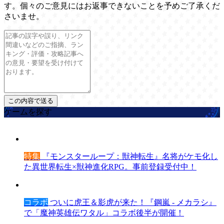
す。個々のご意見にはお返事できないことを予めご了承くだ
さいませ。
ゲームを探す
特集
『モンスターループ：獣神転生』名将がケモ化し
た異世界転生×獣神進化RPG。事前登録受付中！
コラボ
ついに虎王＆影虎が来た！『鋼嵐 - メカラシ』
で「魔神英雄伝ワタル」コラボ後半が開催！