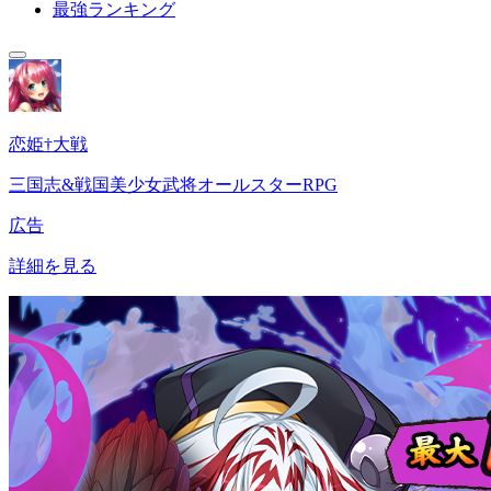
最強ランキング
恋姫†大戦
三国志&戦国美少女武将オールスターRPG
広告
詳細を見る