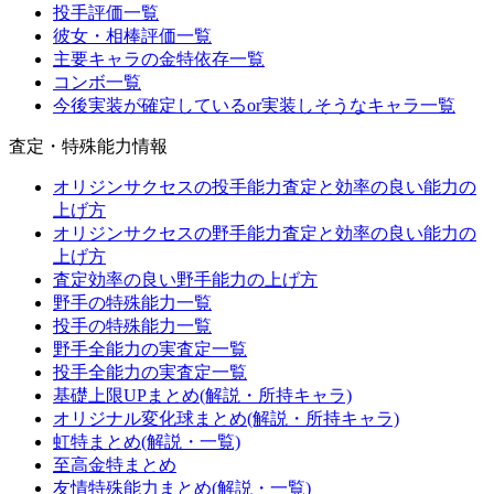
投手評価一覧
彼女・相棒評価一覧
主要キャラの金特依存一覧
コンボ一覧
今後実装が確定しているor実装しそうなキャラ一覧
査定・特殊能力情報
オリジンサクセスの投手能力査定と効率の良い能力の
上げ方
オリジンサクセスの野手能力査定と効率の良い能力の
上げ方
査定効率の良い野手能力の上げ方
野手の特殊能力一覧
投手の特殊能力一覧
野手全能力の実査定一覧
投手全能力の実査定一覧
基礎上限UPまとめ(解説・所持キャラ)
オリジナル変化球まとめ(解説・所持キャラ)
虹特まとめ(解説・一覧)
至高金特まとめ
友情特殊能力まとめ(解説・一覧)