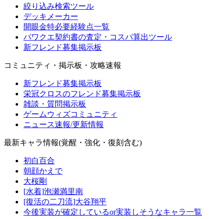
絞り込み検索ツール
デッキメーカー
開眼金特必要経験点一覧
パワクエ契約書の査定・コスパ算出ツール
新フレンド募集掲示板
コミュニティ・掲示板・攻略速報
新フレンド募集掲示板
栄冠クロスのフレンド募集掲示板
雑談・質問掲示板
ゲームウィズコミュニティ
ニュース速報/更新情報
最新キャラ情報(覚醒・強化・復刻含む)
初白百合
朝顔かえで
大桜剛
[水着]泡瀬満里南
[復活の二刀流]大谷翔平
今後実装が確定しているor実装しそうなキャラ一覧