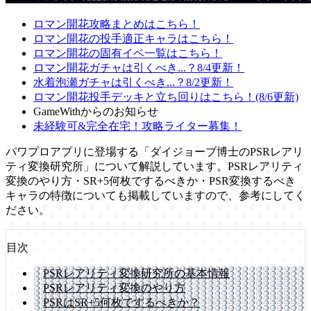
ロマン開花攻略まとめはこちら！
ロマン開花の投手適正キャラはこちら！
ロマン開花の固有イベ一覧はこちら！
ロマン開花ガチャは引くべき...？8/4更新！
水着泡瀬ガチャは引くべき...？8/2更新！
ロマン開花投手デッキと立ち回りはこちら！(8/6更新)
GameWithからのお知らせ
未経験可&完全在宅！攻略ライター募集！
パワプロアプリに登場する「ダイジョーブ博士のPSRレアリ
ティ変換研究所」について解説しています。PSRレアリティ
変換のやり方・SR+5何枚でするべきか・PSR変換するべき
キャラの特徴についても掲載していますので、参考にしてく
ださい。
目次
PSRレアリティ変換研究所の基本情報
PSRレアリティ変換のやり方
PSRはSR+5何枚でするべきか？