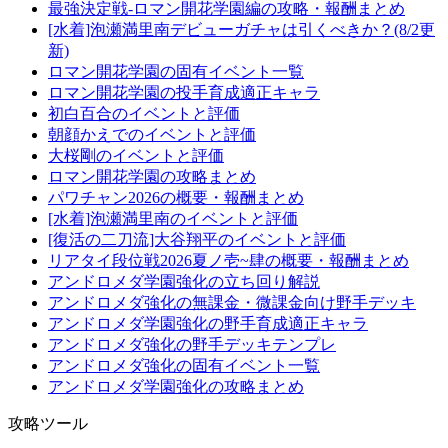
最強決定戦-ロマン開花学園編の攻略・報酬まとめ
[水着]泡瀬満里南デビューガチャは引くべきか？(8/2更
新)
ロマン開花学園の固有イベント一覧
ロマン開花学園の投手育成適正キャラ
初白百合のイベントと評価
朝顔かえでのイベントと評価
大桜剛のイベントと評価
ロマン開花学園の攻略まとめ
パワチャン2026の概要・報酬まとめ
[水着]泡瀬満里南のイベントと評価
[復活の二刀流]大谷翔平のイベントと評価
リアタイ段位戦2026夏ノ壱~肆の概要・報酬まとめ
アンドロメダ学園強化の立ち回り解説
アンドロメダ強化の無課金・微課金向け野手デッキ
アンドロメダ学園強化の野手育成適正キャラ
アンドロメダ強化の野手デッキテンプレ
アンドロメダ強化の固有イベント一覧
アンドロメダ学園強化の攻略まとめ
攻略ツール