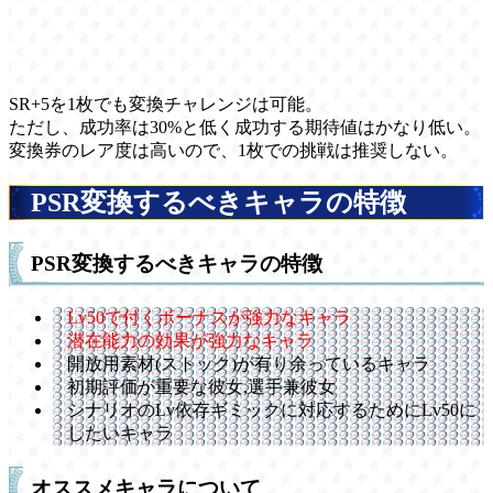
SR+5を1枚でも変換チャレンジは可能。
ただし、成功率は30%と低く成功する期待値はかなり低い。
変換券のレア度は高いので、1枚での挑戦は推奨しない。
PSR変換するべきキャラの特徴
PSR変換するべきキャラの特徴
Lv50で付くボーナスが強力なキャラ
潜在能力の効果が強力なキャラ
開放用素材(ストック)が有り余っているキャラ
初期評価が重要な彼女,選手兼彼女
シナリオのLv依存ギミックに対応するためにLv50に
したいキャラ
オススメキャラについて