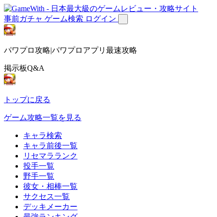
事前ガチャ
ゲーム検索
ログイン
パワプロ攻略|パワプロアプリ最速攻略
掲示板Q&A
トップに戻る
ゲーム攻略一覧を見る
キャラ検索
キャラ前後一覧
リセマラランク
投手一覧
野手一覧
彼女・相棒一覧
サクセス一覧
デッキメーカー
最強ランキング