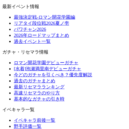
最新イベント情報
最強決定戦-ロマン開花学園編
リアタイ段位戦2026夏ノ壱
パワチャン2026
2026年ロードマップまとめ
過去イベント一覧
ガチャ・リセマラ情報
ロマン開花学園デビューガチャ
[水着]泡瀬満里南デビューガチャ
今どのガチャを引くべき？優先度解説
過去のガチャまとめ
最新リセマラランキング
高速リセマラのやり方
基本的なガチャの引き時
イベキャラ一覧
イベキャラ前後一覧
野手評価一覧