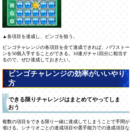
▲各項目を達成し、ビンゴを狙う。
ビンゴチャレンジの各項目を全て達成できれば、パワストー
ンを50個入手することができる。10連ガチャ1回分に相当す
るので、ぜひ達成しておきたい。
ビンゴチャレンジの効率がいいやり
方
できる限りチャレンジはまとめてやってしま
おう
複数の項目をできる限り一緒に達成してしまうことで手間が
省ける。シナリオごとの達成項目や選手能力での達成項目な