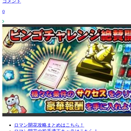
コメント
0
ロマン開花攻略まとめはこちら！