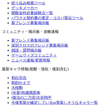
絞り込み検索ツール
デッキメーカー
開眼金特必要経験点一覧
パワクエ契約書の査定・コスパ算出ツール
新フレンド募集掲示板
コミュニティ・掲示板・攻略速報
新フレンド募集掲示板
栄冠クロスのフレンド募集掲示板
雑談・質問掲示板
ゲームウィズコミュニティ
ニュース速報/更新情報
最新キャラ情報(覚醒・強化・復刻含む)
初白百合
朝顔かえで
大桜剛
[水着]泡瀬満里南
[復活の二刀流]大谷翔平
今後実装が確定しているor実装しそうなキャラ一覧