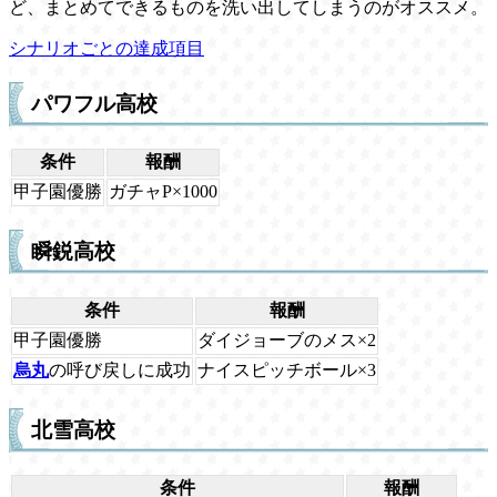
ど、まとめてできるものを洗い出してしまうのがオススメ。
シナリオごとの達成項目
パワフル高校
条件
報酬
甲子園優勝
ガチャP×1000
瞬鋭高校
条件
報酬
甲子園優勝
ダイジョーブのメス×2
烏丸
の呼び戻しに成功
ナイスピッチボール×3
北雪高校
条件
報酬