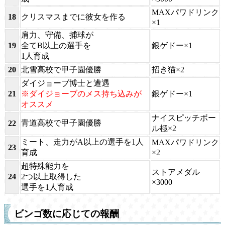
MAXパワドリンク
18
クリスマスまでに彼女を作る
×1
肩力、守備、捕球が
19
全てB以上の選手を
銀ゲドー×1
1人育成
20
北雪高校で甲子園優勝
招き猫×2
ダイジョーブ博士と遭遇
21
※ダイジョーブのメス持ち込みが
銀ゲドー×1
オススメ
ナイスピッチボー
青道高校で甲子園優勝
22
ル極×2
ミート、走力がA以上の選手を1人
MAXパワドリンク
23
育成
×2
超特殊能力を
ストアメダル
24
2つ以上取得した
×3000
選手を1人育成
ビンゴ数に応じての報酬