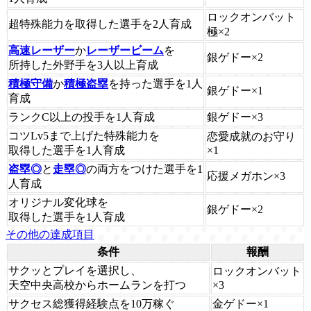
ロックオンバット
超特殊能力を取得した選手を2人育成
極×2
高速レーザー
か
レーザービーム
を
銀ゲドー×2
所持した外野手を3人以上育成
積極守備
か
積極盗塁
を持った選手を1人
銀ゲドー×1
育成
ランクC以上の投手を1人育成
銀ゲドー×3
コツLv5まで上げた特殊能力を
恋愛成就のお守り
取得した選手を1人育成
×1
盗塁◎
と
走塁◎
の両方をつけた選手を1
応援メガホン×3
人育成
オリジナル変化球を
銀ゲドー×2
取得した選手を1人育成
その他の達成項目
条件
報酬
サクッとプレイを選択し、
ロックオンバット
天空中央高校からホームランを打つ
×3
サクセス総獲得経験点を10万稼ぐ
金ゲドー×1