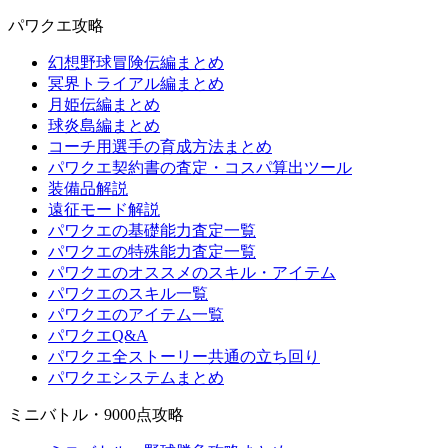
パワクエ攻略
幻想野球冒険伝編まとめ
冥界トライアル編まとめ
月姫伝編まとめ
球炎島編まとめ
コーチ用選手の育成方法まとめ
パワクエ契約書の査定・コスパ算出ツール
装備品解説
遠征モード解説
パワクエの基礎能力査定一覧
パワクエの特殊能力査定一覧
パワクエのオススメのスキル・アイテム
パワクエのスキル一覧
パワクエのアイテム一覧
パワクエQ&A
パワクエ全ストーリー共通の立ち回り
パワクエシステムまとめ
ミニバトル・9000点攻略