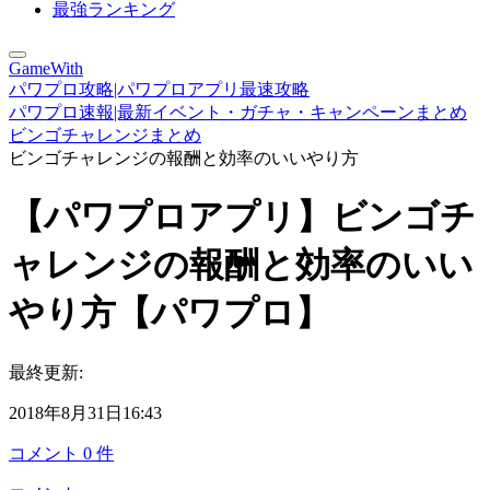
最強ランキング
GameWith
パワプロ攻略|パワプロアプリ最速攻略
パワプロ速報|最新イベント・ガチャ・キャンペーンまとめ
ビンゴチャレンジまとめ
ビンゴチャレンジの報酬と効率のいいやり方
【パワプロアプリ】ビンゴチ
ャレンジの報酬と効率のいい
やり方【パワプロ】
最終更新:
2018年8月31日16:43
コメント
0
件