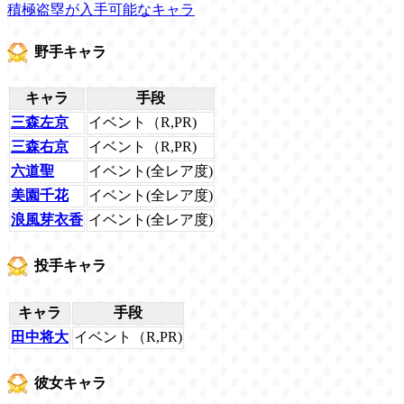
積極盗塁が入手可能なキャラ
野手キャラ
キャラ
手段
三森左京
イベント（R,PR)
三森右京
イベント（R,PR)
六道聖
イベント(全レア度)
美園千花
イベント(全レア度)
浪風芽衣香
イベント(全レア度)
投手キャラ
キャラ
手段
田中将大
イベント（R,PR)
彼女キャラ