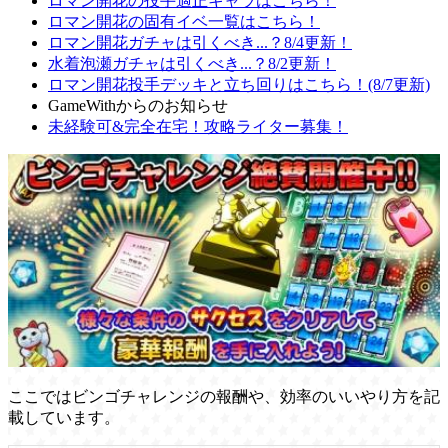
ロマン開花の投手適正キャラはこちら！
ロマン開花の固有イベ一覧はこちら！
ロマン開花ガチャは引くべき...？8/4更新！
水着泡瀬ガチャは引くべき...？8/2更新！
ロマン開花投手デッキと立ち回りはこちら！(8/7更新)
GameWithからのお知らせ
未経験可&完全在宅！攻略ライター募集！
ここではビンゴチャレンジの報酬や、効率のいいやり方を記
載しています。