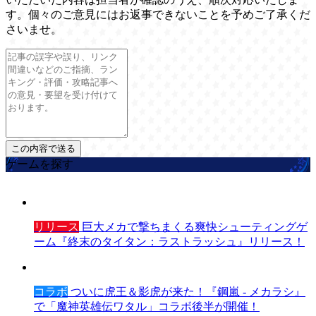
す。個々のご意見にはお返事できないことを予めご了承くだ
さいませ。
ゲームを探す
リリース
巨大メカで撃ちまくる爽快シューティングゲ
ーム『終末のタイタン：ラストラッシュ』リリース！
コラボ
ついに虎王＆影虎が来た！『鋼嵐 - メカラシ』
で「魔神英雄伝ワタル」コラボ後半が開催！