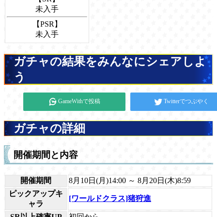
未入手
【PSR】
未入手
ガチャの結果をみんなにシェアしよ
う
GameWithで投稿
Twitterでつぶやく
ガチャの詳細
開催期間と内容
開催期間
8月10日(月)14:00 ～ 8月20日(木)8:59
ピックアップキ
[ワールドクラス]猪狩進
ャラ
SR以上確率UP
初回から