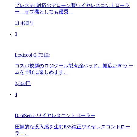
プレステ5対応のアローン製ワイヤレスコントローラ
ー。サブ機としても優秀。
11,480円
3
Logicool G F310r
コスパ抜群のロジクール製有線パッド。幅広いPCゲー
ムを手軽に楽しめます。
2,860円
4
DualSense ワイヤレスコントローラー
圧倒的な没入感を生むPS5純正ワイヤレスコントロー
ラー。