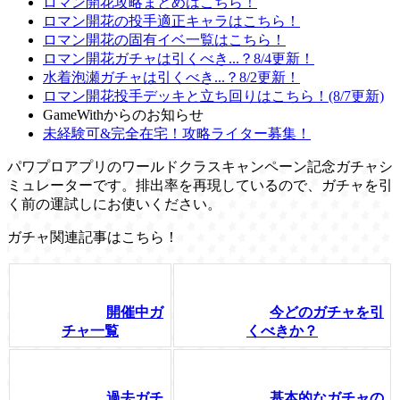
ロマン開花攻略まとめはこちら！
ロマン開花の投手適正キャラはこちら！
ロマン開花の固有イベ一覧はこちら！
ロマン開花ガチャは引くべき...？8/4更新！
水着泡瀬ガチャは引くべき...？8/2更新！
ロマン開花投手デッキと立ち回りはこちら！(8/7更新)
GameWithからのお知らせ
未経験可&完全在宅！攻略ライター募集！
パワプロアプリのワールドクラスキャンペーン記念ガチャシ
ミュレーターです。排出率を再現しているので、ガチャを引
く前の運試しにお使いください。
ガチャ関連記事はこちら！
開催中ガ
今どのガチャを引
チャ一覧
くべきか？
過去ガチ
基本的なガチャの