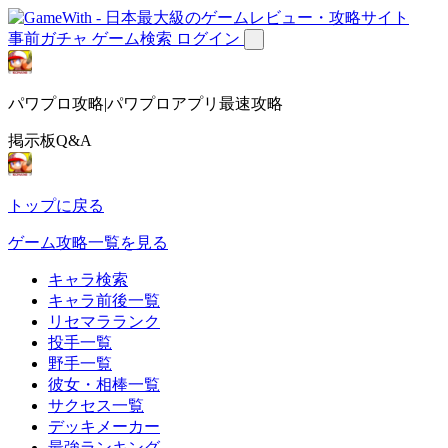
事前ガチャ
ゲーム検索
ログイン
パワプロ攻略|パワプロアプリ最速攻略
掲示板Q&A
トップに戻る
ゲーム攻略一覧を見る
キャラ検索
キャラ前後一覧
リセマラランク
投手一覧
野手一覧
彼女・相棒一覧
サクセス一覧
デッキメーカー
最強ランキング