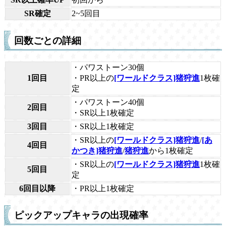
SR確定
2~5回目
回数ごとの詳細
・パワストーン30個
1回目
・PR以上の
[ワールドクラス]猪狩進
1枚確
定
・パワストーン40個
2回目
・SR以上1枚確定
3回目
・SR以上1枚確定
・SR以上の
[ワールドクラス]猪狩進
/
[あ
4回目
かつき]猪狩進
/
猪狩進
から1枚確定
・SR以上の
[ワールドクラス]猪狩進
1枚確
5回目
定
6回目以降
・PR以上1枚確定
ピックアップキャラの出現確率