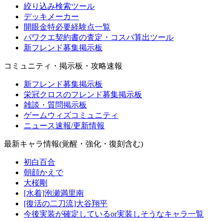
絞り込み検索ツール
デッキメーカー
開眼金特必要経験点一覧
パワクエ契約書の査定・コスパ算出ツール
新フレンド募集掲示板
コミュニティ・掲示板・攻略速報
新フレンド募集掲示板
栄冠クロスのフレンド募集掲示板
雑談・質問掲示板
ゲームウィズコミュニティ
ニュース速報/更新情報
最新キャラ情報(覚醒・強化・復刻含む)
初白百合
朝顔かえで
大桜剛
[水着]泡瀬満里南
[復活の二刀流]大谷翔平
今後実装が確定しているor実装しそうなキャラ一覧