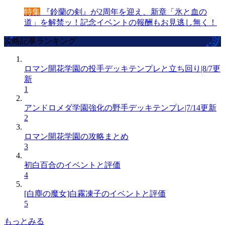
特集
『鈴蘭の剣』が2周年を迎え、新章「氷と血の
道」を解禁ッ！記念イベントの報酬もお見逃し無く！
攻略記事ランキング
ロマン開花学園の投手デッキテンプレと立ち回り|8/7更
新
1
アンドロメダ学園強化の野手デッキテンプレ|7/14更新
2
ロマン開花学園の攻略まとめ
3
初白百合のイベントと評価
4
[白塵の魔女]白霧凍子のイベントと評価
5
もっとみる