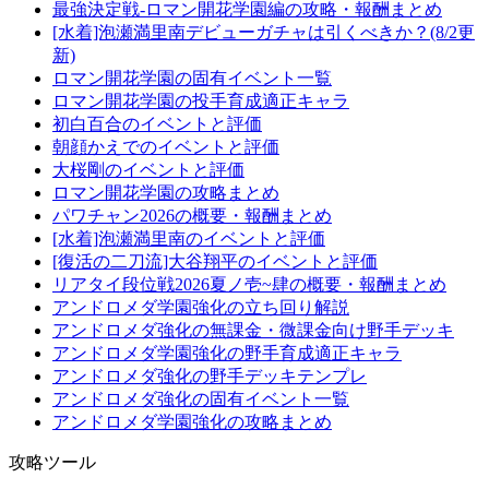
最強決定戦-ロマン開花学園編の攻略・報酬まとめ
[水着]泡瀬満里南デビューガチャは引くべきか？(8/2更
新)
ロマン開花学園の固有イベント一覧
ロマン開花学園の投手育成適正キャラ
初白百合のイベントと評価
朝顔かえでのイベントと評価
大桜剛のイベントと評価
ロマン開花学園の攻略まとめ
パワチャン2026の概要・報酬まとめ
[水着]泡瀬満里南のイベントと評価
[復活の二刀流]大谷翔平のイベントと評価
リアタイ段位戦2026夏ノ壱~肆の概要・報酬まとめ
アンドロメダ学園強化の立ち回り解説
アンドロメダ強化の無課金・微課金向け野手デッキ
アンドロメダ学園強化の野手育成適正キャラ
アンドロメダ強化の野手デッキテンプレ
アンドロメダ強化の固有イベント一覧
アンドロメダ学園強化の攻略まとめ
攻略ツール