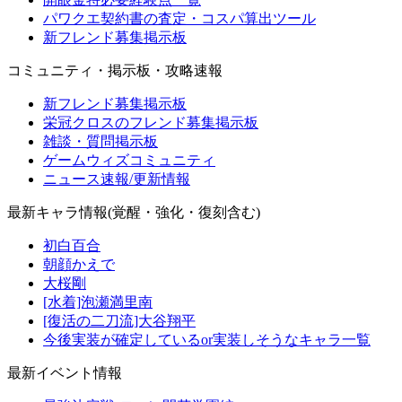
パワクエ契約書の査定・コスパ算出ツール
新フレンド募集掲示板
コミュニティ・掲示板・攻略速報
新フレンド募集掲示板
栄冠クロスのフレンド募集掲示板
雑談・質問掲示板
ゲームウィズコミュニティ
ニュース速報/更新情報
最新キャラ情報(覚醒・強化・復刻含む)
初白百合
朝顔かえで
大桜剛
[水着]泡瀬満里南
[復活の二刀流]大谷翔平
今後実装が確定しているor実装しそうなキャラ一覧
最新イベント情報