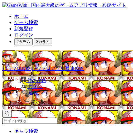
ホーム
ゲーム検索
新規登録
ログイン
2カラム
3カラム
パワプロ攻略|パワプロアプリ最速攻略
他の攻略
コミュ
速報
掲示板
キャラ検索