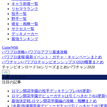
キャラ前後一覧
リセマラランク
投手一覧
野手一覧
彼女・相棒一覧
サクセス一覧
デッキメーカー
最強ランキング
GameWith
パワプロ攻略|パワプロアプリ最速攻略
パワプロ速報|最新イベント・ガチャ・キャンペーンまとめ
パワチャン(パワプロチャンピオンシップス)2020概要まとめ
チャンピオンロード1stシリーズまとめ|パワチャン2020
攻略 メニュー
注目の記事
ロマン開花学園の投手デッキテンプレ(8/6更新)
ロマン開花学園デビューガチャは引くべきか？(8/4更新)
最強決定戦-ロマン開花学園編の攻略・報酬まとめ
[水着]泡瀬満里南デビューガチャは引くべきか？(8/2更新