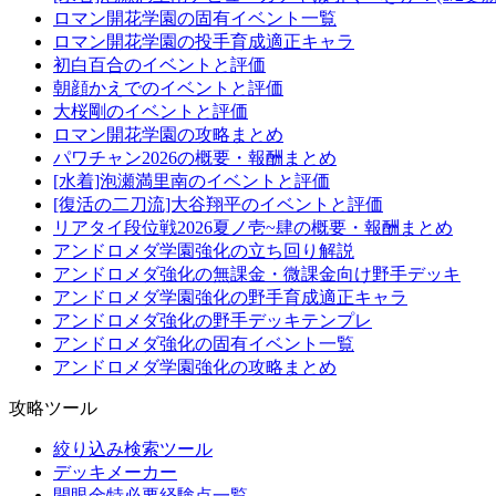
ロマン開花学園の固有イベント一覧
ロマン開花学園の投手育成適正キャラ
初白百合のイベントと評価
朝顔かえでのイベントと評価
大桜剛のイベントと評価
ロマン開花学園の攻略まとめ
パワチャン2026の概要・報酬まとめ
[水着]泡瀬満里南のイベントと評価
[復活の二刀流]大谷翔平のイベントと評価
リアタイ段位戦2026夏ノ壱~肆の概要・報酬まとめ
アンドロメダ学園強化の立ち回り解説
アンドロメダ強化の無課金・微課金向け野手デッキ
アンドロメダ学園強化の野手育成適正キャラ
アンドロメダ強化の野手デッキテンプレ
アンドロメダ強化の固有イベント一覧
アンドロメダ学園強化の攻略まとめ
攻略ツール
絞り込み検索ツール
デッキメーカー
開眼金特必要経験点一覧