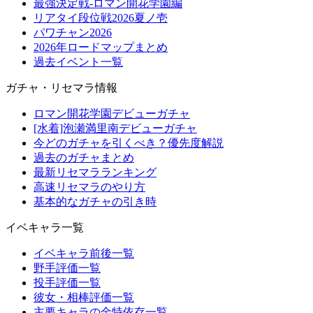
最強決定戦-ロマン開花学園編
リアタイ段位戦2026夏ノ壱
パワチャン2026
2026年ロードマップまとめ
過去イベント一覧
ガチャ・リセマラ情報
ロマン開花学園デビューガチャ
[水着]泡瀬満里南デビューガチャ
今どのガチャを引くべき？優先度解説
過去のガチャまとめ
最新リセマラランキング
高速リセマラのやり方
基本的なガチャの引き時
イベキャラ一覧
イベキャラ前後一覧
野手評価一覧
投手評価一覧
彼女・相棒評価一覧
主要キャラの金特依存一覧