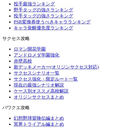
投手最強ランキング
野手タッグの強さランキング
投手タッグの強さランキング
PSR変換券使うべきキャラランキング
キャラ覚醒優先度ランキング
サクセス攻略
ロマン開花学園
アンドロメダ学園強化
赤壁高校
新デッキメーカー(オリジンサクセス対応)
サクセスシナリオ一覧
サクセス強化・限定ルート一覧
現在の最強シナリオ解説
ケース別オススメ高校解説
オリジンサクセスまとめ
パワクエ攻略
幻想野球冒険伝編まとめ
冥界トライアル編まとめ