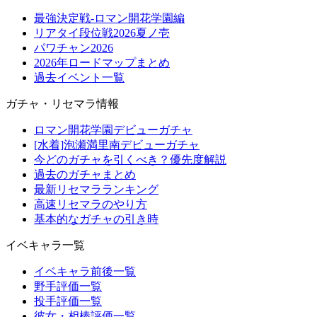
最強決定戦-ロマン開花学園編
リアタイ段位戦2026夏ノ壱
パワチャン2026
2026年ロードマップまとめ
過去イベント一覧
ガチャ・リセマラ情報
ロマン開花学園デビューガチャ
[水着]泡瀬満里南デビューガチャ
今どのガチャを引くべき？優先度解説
過去のガチャまとめ
最新リセマラランキング
高速リセマラのやり方
基本的なガチャの引き時
イベキャラ一覧
イベキャラ前後一覧
野手評価一覧
投手評価一覧
彼女・相棒評価一覧