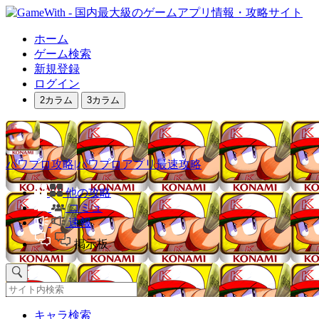
ホーム
ゲーム検索
新規登録
ログイン
2カラム
3カラム
パワプロ攻略|パワプロアプリ最速攻略
他の攻略
コミュ
速報
掲示板
キャラ検索