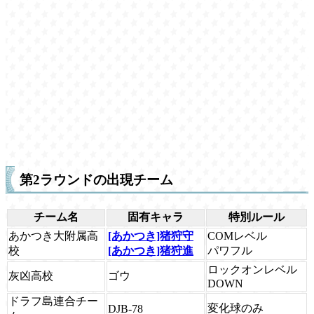
第2ラウンドの出現チーム
チーム名
固有キャラ
特別ルール
あかつき大附属高
[あかつき]猪狩守
COMレベル
校
[あかつき]猪狩進
パワフル
ロックオンレベル
灰凶高校
ゴウ
DOWN
ドラフ島連合チー
変化球のみ
DJB-78