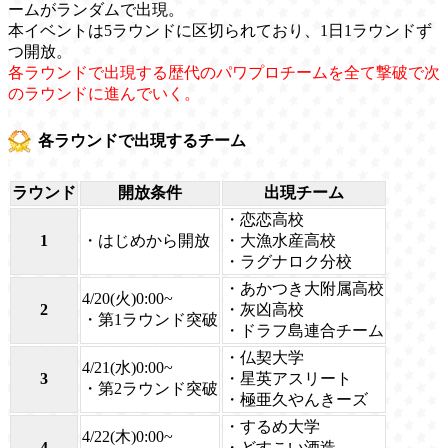
ームがランダムで出現。
本イベントは5ラウンドに区切られており、1日1ラウンドず
つ開放。
各ラウンドで出現する歴代のパワプロチームを全て撃破で次
のラウンドに進んでいく。
各ラウンドで出現するチーム
ラウンド
開放条件
出現チーム
・恋恋高校
1
・はじめから開放
・大漁水産高校
・ラグナロク分校
・あかつき大附属高校
4/20(火)0:00~
2
・灰凶高校
・第1ラウンド突破
・ドラフ島連合チーム
・仏契大学
4/21(水)0:00~
3
・星英アスリート
・第2ラウンド突破
・極亜久やんきーズ
・するめ大学
4/22(木)0:00~
4
・どすこい酒造