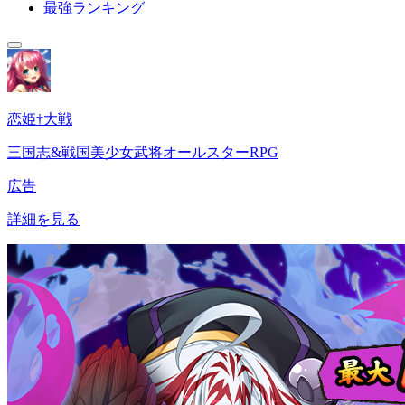
最強ランキング
恋姫†大戦
三国志&戦国美少女武将オールスターRPG
広告
詳細を見る