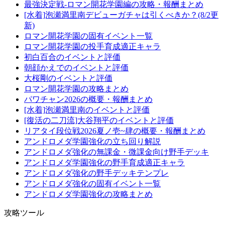
最強決定戦-ロマン開花学園編の攻略・報酬まとめ
[水着]泡瀬満里南デビューガチャは引くべきか？(8/2更
新)
ロマン開花学園の固有イベント一覧
ロマン開花学園の投手育成適正キャラ
初白百合のイベントと評価
朝顔かえでのイベントと評価
大桜剛のイベントと評価
ロマン開花学園の攻略まとめ
パワチャン2026の概要・報酬まとめ
[水着]泡瀬満里南のイベントと評価
[復活の二刀流]大谷翔平のイベントと評価
リアタイ段位戦2026夏ノ壱~肆の概要・報酬まとめ
アンドロメダ学園強化の立ち回り解説
アンドロメダ強化の無課金・微課金向け野手デッキ
アンドロメダ学園強化の野手育成適正キャラ
アンドロメダ強化の野手デッキテンプレ
アンドロメダ強化の固有イベント一覧
アンドロメダ学園強化の攻略まとめ
攻略ツール