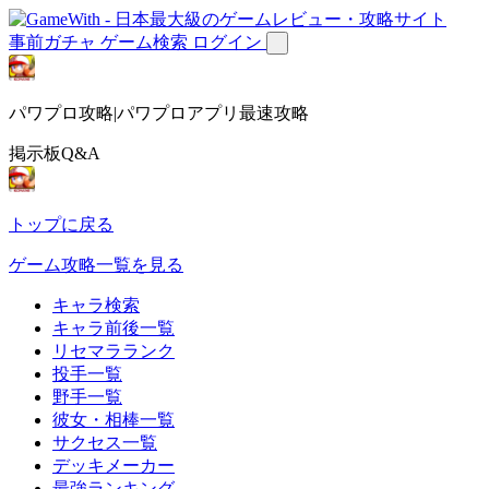
事前ガチャ
ゲーム検索
ログイン
パワプロ攻略|パワプロアプリ最速攻略
掲示板Q&A
トップに戻る
ゲーム攻略一覧を見る
キャラ検索
キャラ前後一覧
リセマラランク
投手一覧
野手一覧
彼女・相棒一覧
サクセス一覧
デッキメーカー
最強ランキング