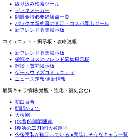
絞り込み検索ツール
デッキメーカー
開眼金特必要経験点一覧
パワクエ契約書の査定・コスパ算出ツール
新フレンド募集掲示板
コミュニティ・掲示板・攻略速報
新フレンド募集掲示板
栄冠クロスのフレンド募集掲示板
雑談・質問掲示板
ゲームウィズコミュニティ
ニュース速報/更新情報
最新キャラ情報(覚醒・強化・復刻含む)
初白百合
朝顔かえで
大桜剛
[水着]泡瀬満里南
[復活の二刀流]大谷翔平
今後実装が確定しているor実装しそうなキャラ一覧