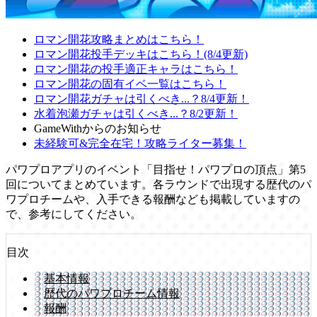
ロマン開花攻略まとめはこちら！
ロマン開花投手デッキはこちら！(8/4更新)
ロマン開花の投手適正キャラはこちら！
ロマン開花の固有イベ一覧はこちら！
ロマン開花ガチャは引くべき...？8/4更新！
水着泡瀬ガチャは引くべき...？8/2更新！
GameWithからのお知らせ
未経験可&完全在宅！攻略ライター募集！
パワプロアプリのイベント「目指せ！パワプロの頂点」第5
回についてまとめています。各ラウンドで出現する歴代のパ
ワプロチームや、入手できる報酬なども掲載していますの
で、参考にしてください。
目次
基本情報
歴代のパワプロチーム情報
報酬