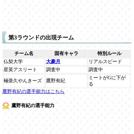
第3ラウンドの出現チーム
チーム名
固有キャラ
特別ルール
仏契大学
大豪月
リアルスピード
星英アスリート
調査中
調査中
ミートがGに下が
極亜久やんきーズ
鷹野有紀
る
鷹野有紀の選手能力はこちら
鷹野有紀の選手能力