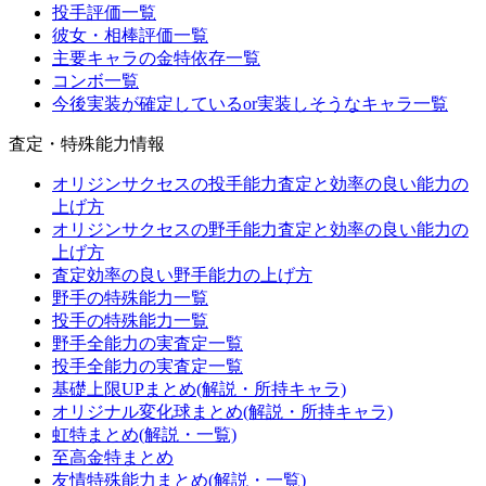
投手評価一覧
彼女・相棒評価一覧
主要キャラの金特依存一覧
コンボ一覧
今後実装が確定しているor実装しそうなキャラ一覧
査定・特殊能力情報
オリジンサクセスの投手能力査定と効率の良い能力の
上げ方
オリジンサクセスの野手能力査定と効率の良い能力の
上げ方
査定効率の良い野手能力の上げ方
野手の特殊能力一覧
投手の特殊能力一覧
野手全能力の実査定一覧
投手全能力の実査定一覧
基礎上限UPまとめ(解説・所持キャラ)
オリジナル変化球まとめ(解説・所持キャラ)
虹特まとめ(解説・一覧)
至高金特まとめ
友情特殊能力まとめ(解説・一覧)