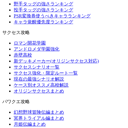
野手タッグの強さランキング
投手タッグの強さランキング
PSR変換券使うべきキャラランキング
キャラ覚醒優先度ランキング
サクセス攻略
ロマン開花学園
アンドロメダ学園強化
赤壁高校
新デッキメーカー(オリジンサクセス対応)
サクセスシナリオ一覧
サクセス強化・限定ルート一覧
現在の最強シナリオ解説
ケース別オススメ高校解説
オリジンサクセスまとめ
パワクエ攻略
幻想野球冒険伝編まとめ
冥界トライアル編まとめ
月姫伝編まとめ