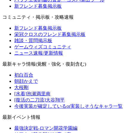
新フレンド募集掲示板
コミュニティ・掲示板・攻略速報
新フレンド募集掲示板
栄冠クロスのフレンド募集掲示板
雑談・質問掲示板
ゲームウィズコミュニティ
ニュース速報/更新情報
最新キャラ情報(覚醒・強化・復刻含む)
初白百合
朝顔かえで
大桜剛
[水着]泡瀬満里南
[復活の二刀流]大谷翔平
今後実装が確定しているor実装しそうなキャラ一覧
最新イベント情報
最強決定戦-ロマン開花学園編