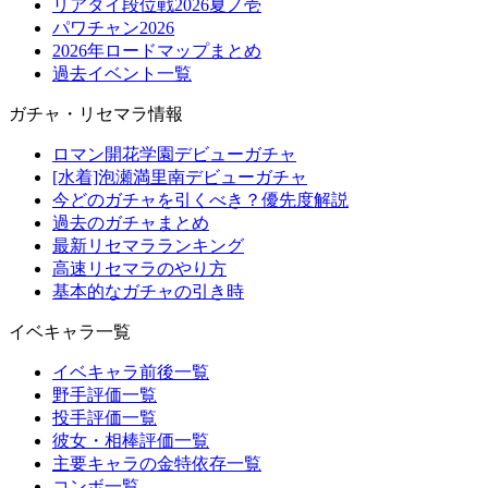
リアタイ段位戦2026夏ノ壱
パワチャン2026
2026年ロードマップまとめ
過去イベント一覧
ガチャ・リセマラ情報
ロマン開花学園デビューガチャ
[水着]泡瀬満里南デビューガチャ
今どのガチャを引くべき？優先度解説
過去のガチャまとめ
最新リセマラランキング
高速リセマラのやり方
基本的なガチャの引き時
イベキャラ一覧
イベキャラ前後一覧
野手評価一覧
投手評価一覧
彼女・相棒評価一覧
主要キャラの金特依存一覧
コンボ一覧