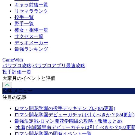
キャラ前後一覧
リセマラランク
投手一覧
野手一覧
彼女・相棒一覧
サクセス一覧
デッキメーカー
最強ランキング
GameWith
パワプロ攻略|パワプロアプリ最速攻略
投手評価一覧
大豪月のイベントと評価
攻略 メニュー
注目の記事
ロマン開花学園の投手デッキテンプレ(8/6更新)
ロマン開花学園デビューガチャは引くべきか？(8/4更新)
最強決定戦-ロマン開花学園編の攻略・報酬まとめ
[水着]泡瀬満里南デビューガチャは引くべきか？(8/2更新
ロマン開花学園の固有イベント一覧