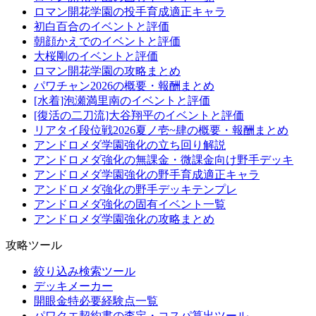
ロマン開花学園の投手育成適正キャラ
初白百合のイベントと評価
朝顔かえでのイベントと評価
大桜剛のイベントと評価
ロマン開花学園の攻略まとめ
パワチャン2026の概要・報酬まとめ
[水着]泡瀬満里南のイベントと評価
[復活の二刀流]大谷翔平のイベントと評価
リアタイ段位戦2026夏ノ壱~肆の概要・報酬まとめ
アンドロメダ学園強化の立ち回り解説
アンドロメダ強化の無課金・微課金向け野手デッキ
アンドロメダ学園強化の野手育成適正キャラ
アンドロメダ強化の野手デッキテンプレ
アンドロメダ強化の固有イベント一覧
アンドロメダ学園強化の攻略まとめ
攻略ツール
絞り込み検索ツール
デッキメーカー
開眼金特必要経験点一覧
パワクエ契約書の査定・コスパ算出ツール