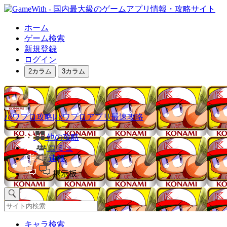
ホーム
ゲーム検索
新規登録
ログイン
2カラム
3カラム
パワプロ攻略|パワプロアプリ最速攻略
他の攻略
コミュ
速報
掲示板
キャラ検索