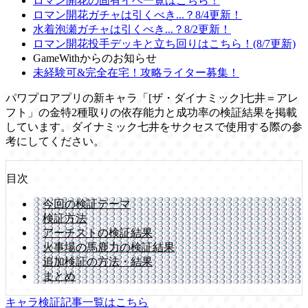
ロマン開花の固有イベ一覧はこちら！
ロマン開花ガチャは引くべき...？8/4更新！
水着泡瀬ガチャは引くべき...？8/2更新！
ロマン開花投手デッキと立ち回りはこちら！(8/7更新)
GameWithからのお知らせ
未経験可&完全在宅！攻略ライター募集！
パワプロアプリの新キャラ「[ザ・ダイナミック]七井＝アレ
フト」の金特2種取りの依存能力と成功率の検証結果を掲載
しています。ダイナミック七井をサクセスで使用する際の参
考にしてください。
目次
今回の検証テーマ
検証方法
アーチストの検証結果
火事場の馬鹿力の検証結果
追加検証の方法・結果
まとめ
キャラ検証記事一覧はこちら