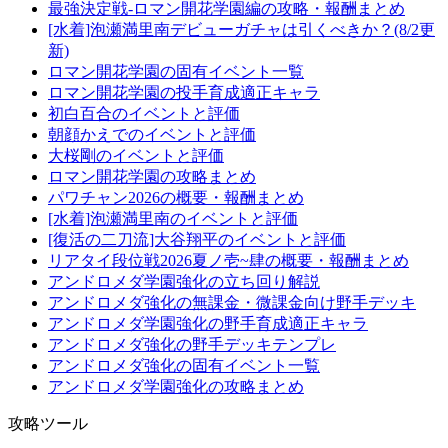
最強決定戦-ロマン開花学園編の攻略・報酬まとめ
[水着]泡瀬満里南デビューガチャは引くべきか？(8/2更
新)
ロマン開花学園の固有イベント一覧
ロマン開花学園の投手育成適正キャラ
初白百合のイベントと評価
朝顔かえでのイベントと評価
大桜剛のイベントと評価
ロマン開花学園の攻略まとめ
パワチャン2026の概要・報酬まとめ
[水着]泡瀬満里南のイベントと評価
[復活の二刀流]大谷翔平のイベントと評価
リアタイ段位戦2026夏ノ壱~肆の概要・報酬まとめ
アンドロメダ学園強化の立ち回り解説
アンドロメダ強化の無課金・微課金向け野手デッキ
アンドロメダ学園強化の野手育成適正キャラ
アンドロメダ強化の野手デッキテンプレ
アンドロメダ強化の固有イベント一覧
アンドロメダ学園強化の攻略まとめ
攻略ツール