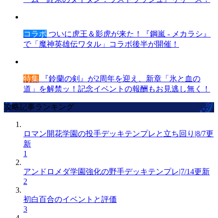
コラボ
ついに虎王＆影虎が来た！『鋼嵐 - メカラシ』
で「魔神英雄伝ワタル」コラボ後半が開催！
特集
『鈴蘭の剣』が2周年を迎え、新章「氷と血の
道」を解禁ッ！記念イベントの報酬もお見逃し無く！
攻略記事ランキング
ロマン開花学園の投手デッキテンプレと立ち回り|8/7更
新
1
アンドロメダ学園強化の野手デッキテンプレ|7/14更新
2
初白百合のイベントと評価
3