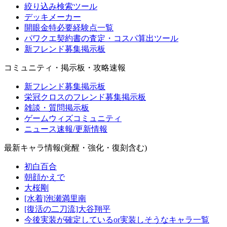
絞り込み検索ツール
デッキメーカー
開眼金特必要経験点一覧
パワクエ契約書の査定・コスパ算出ツール
新フレンド募集掲示板
コミュニティ・掲示板・攻略速報
新フレンド募集掲示板
栄冠クロスのフレンド募集掲示板
雑談・質問掲示板
ゲームウィズコミュニティ
ニュース速報/更新情報
最新キャラ情報(覚醒・強化・復刻含む)
初白百合
朝顔かえで
大桜剛
[水着]泡瀬満里南
[復活の二刀流]大谷翔平
今後実装が確定しているor実装しそうなキャラ一覧