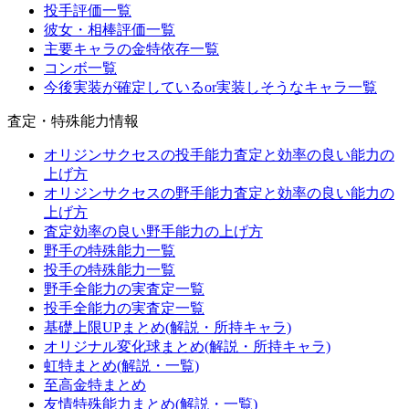
投手評価一覧
彼女・相棒評価一覧
主要キャラの金特依存一覧
コンボ一覧
今後実装が確定しているor実装しそうなキャラ一覧
査定・特殊能力情報
オリジンサクセスの投手能力査定と効率の良い能力の
上げ方
オリジンサクセスの野手能力査定と効率の良い能力の
上げ方
査定効率の良い野手能力の上げ方
野手の特殊能力一覧
投手の特殊能力一覧
野手全能力の実査定一覧
投手全能力の実査定一覧
基礎上限UPまとめ(解説・所持キャラ)
オリジナル変化球まとめ(解説・所持キャラ)
虹特まとめ(解説・一覧)
至高金特まとめ
友情特殊能力まとめ(解説・一覧)