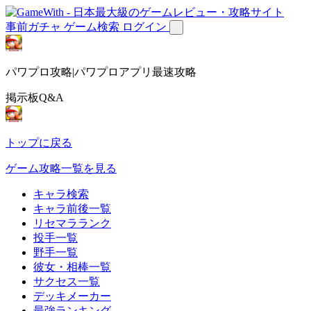
事前ガチャ
ゲーム検索
ログイン
パワプロ攻略|パワプロアプリ最速攻略
掲示板Q&A
トップに戻る
ゲーム攻略一覧を見る
キャラ検索
キャラ前後一覧
リセマラランク
投手一覧
野手一覧
彼女・相棒一覧
サクセス一覧
デッキメーカー
最強ランキング