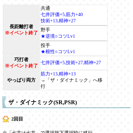
共通
七井評価+5,筋力+40
技術+13,精神+27
長距離打者
野手
※イベント終了
★逆境○コツLv1
投手
★根性○コツLv1
巧打者
七井評価+5,技術+27,精神+27
※イベント終了
筋力+13,精神+13
やっばり両方
→「ザ・ダイナミック」へ移
行
ザ・ダイナミック(SR,PSR)
2回目
※「七井は七井」で選択肢下選択時に移行