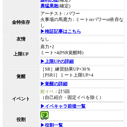
勇猛果敢
(確定)
アーチスト : パワー
火事場の馬鹿力 : ミートorパワーor依存な
金特依存
し
▶検証記事はこちら
友情
なし
肩力+2
ミート+4(PSR覚醒時)
上限UP
▶上限UPの詳細
［SR］練習効果UP+30％
［PSR1］ミート上限UP+4
覚醒
▶覚醒の詳細
前イベ
：計5回
（自己紹介・固定イベを除く）
イベント
▶イベキャラ前後一覧
役割
▶役割一覧