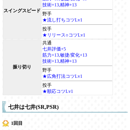
技術+13,精神+13
スイングスピード
野手
★流し打ちコツLv1
投手
★リリース○コツLv1
共通
七井評価+5
筋力+13,敏捷/変化+13
技術+13,精神+13
振り切り
野手
★広角打法コツLv1
投手
★順応コツLv1
七井は七井(SR,PSR)
1回目