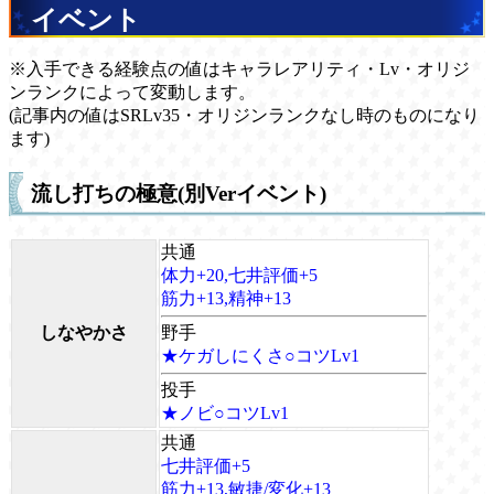
イベント
※入手できる経験点の値はキャラレアリティ・Lv・オリジ
ンランクによって変動します。
(記事内の値はSRLv35・オリジンランクなし時のものになり
ます)
流し打ちの極意(別Verイベント)
共通
体力+20,七井評価+5
筋力+13,精神+13
しなやかさ
野手
★ケガしにくさ○コツLv1
投手
★ノビ○コツLv1
共通
七井評価+5
筋力+13,敏捷/変化+13