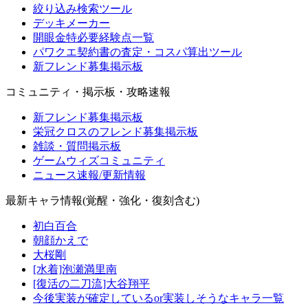
絞り込み検索ツール
デッキメーカー
開眼金特必要経験点一覧
パワクエ契約書の査定・コスパ算出ツール
新フレンド募集掲示板
コミュニティ・掲示板・攻略速報
新フレンド募集掲示板
栄冠クロスのフレンド募集掲示板
雑談・質問掲示板
ゲームウィズコミュニティ
ニュース速報/更新情報
最新キャラ情報(覚醒・強化・復刻含む)
初白百合
朝顔かえで
大桜剛
[水着]泡瀬満里南
[復活の二刀流]大谷翔平
今後実装が確定しているor実装しそうなキャラ一覧