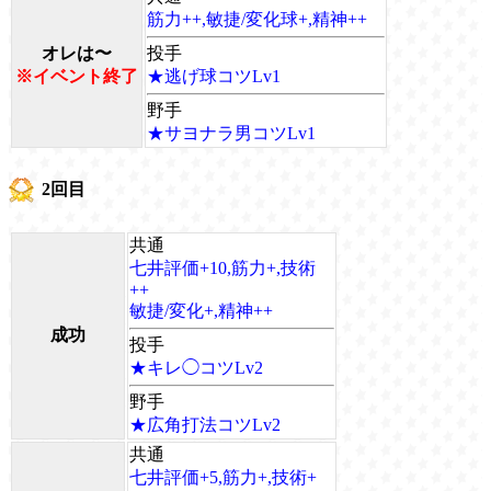
筋力++,敏捷/変化球+,精神++
オレは〜
投手
※イベント終了
★逃げ球コツLv1
野手
★サヨナラ男コツLv1
2回目
共通
七井評価+10,筋力+,技術
++
敏捷/変化+,精神++
成功
投手
★キレ◯コツLv2
野手
★広角打法コツLv2
共通
七井評価+5,筋力+,技術+