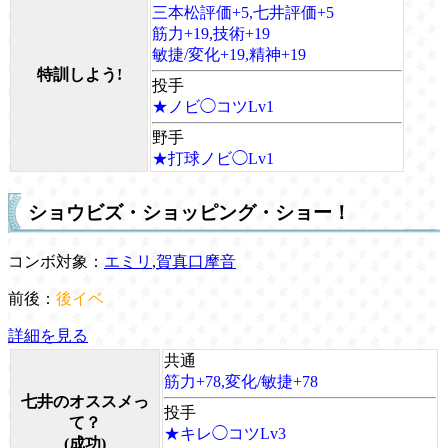
三本松評価+5,七井評価+5
筋力+19,技術+19
敏捷/変化+19,精神+19
特訓しよう!
投手
★ノビ◯コツLv1
野手
★打球ノビ◯Lv1
ショウビズ・ショッピング・ショー！
コンボ対象：
エミリ
,
賀真口摩音
前後：
後イベ
詳細を見る
共通
筋力+78,変化/敏捷+78
七井のオススメっ
投手
て？
★キレ◯コツLv3
(成功)