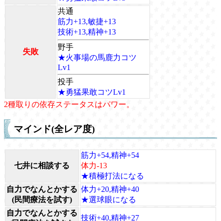
共通
筋力+13,敏捷+13
技術+13,精神+13
野手
失敗
★火事場の馬鹿力コツ
Lv1
投手
★勇猛果敢コツLv1
2種取りの依存ステータスはパワー。
マインド(全レア度)
筋力+54,精神+54
七井に相談する
体力-13
★積極打法になる
自力でなんとかする
体力+20,精神+40
(民間療法を試す)
★選球眼になる
自力でなんとかする
技術+40,精神+27