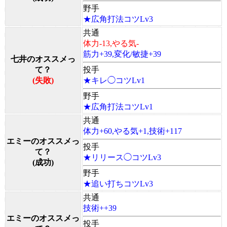
野手
★広角打法コツLv3
共通
体力-13,やる気-
筋力+39,変化/敏捷+39
七井のオススメっ
て？
投手
(失敗)
★キレ◯コツLv1
野手
★広角打法コツLv1
共通
体力+60,やる気+1,技術+117
エミーのオススメっ
投手
て？
★リリース◯コツLv3
(成功)
野手
★追い打ちコツLv3
共通
技術++39
エミーのオススメっ
投手