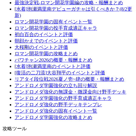
最強決定戦-ロマン開花学園編の攻略・報酬まとめ
[水着]泡瀬満里南デビューガチャは引くべきか？(8/2更
新)
ロマン開花学園の固有イベント一覧
ロマン開花学園の投手育成適正キャラ
初白百合のイベントと評価
朝顔かえでのイベントと評価
大桜剛のイベントと評価
ロマン開花学園の攻略まとめ
パワチャン2026の概要・報酬まとめ
[水着]泡瀬満里南のイベントと評価
[復活の二刀流]大谷翔平のイベントと評価
リアタイ段位戦2026夏ノ壱~肆の概要・報酬まとめ
アンドロメダ学園強化の立ち回り解説
アンドロメダ強化の無課金・微課金向け野手デッキ
アンドロメダ学園強化の野手育成適正キャラ
アンドロメダ強化の野手デッキテンプレ
アンドロメダ強化の固有イベント一覧
アンドロメダ学園強化の攻略まとめ
攻略ツール