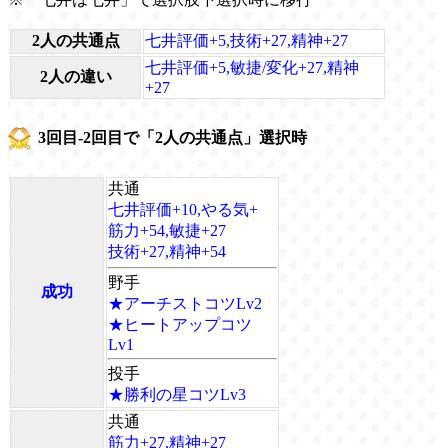
2人の共通点
七井評価+5,技術+27,精神+27
七井評価+5,敏捷/変化+27,精神
2人の違い
+27
3回目-2回目で「2人の共通点」選択時
共通
七井評価+10,やる気+
筋力+54,敏捷+27
技術+27,精神+54
野手
成功
★アーチストコツLv2
★ヒートアップコツ
Lv1
投手
★勝利の星コツLv3
共通
筋力+27,精神+27