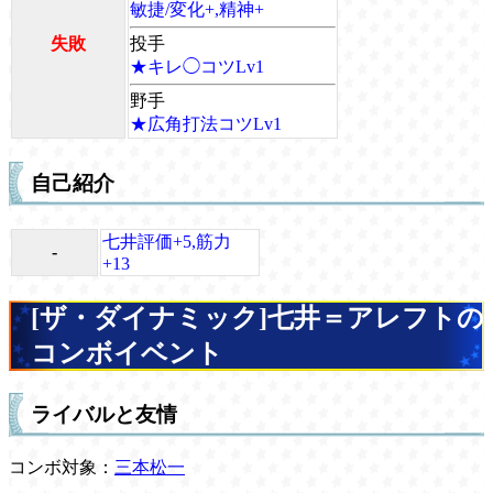
敏捷/変化+,精神+
失敗
投手
★キレ◯コツLv1
野手
★広角打法コツLv1
自己紹介
七井評価+5,筋力
-
+13
[ザ・ダイナミック]七井＝アレフトの
コンボイベント
ライバルと友情
コンボ対象：
三本松一