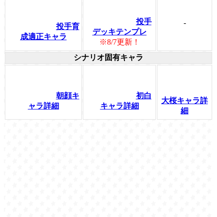
投手
-
投手育
デッキテンプレ
成適正キャラ
※8/7更新！
シナリオ固有キャラ
朝顔キ
初白
大桜キャラ詳
ャラ詳細
キャラ詳細
細