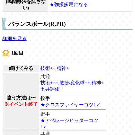
(民間療法を試さな
★強振多用になる
い)
バランスボール(R,PR)
詳細を見る
1回目
続けてみる
技術++,精神+
共通
技術+++,敏捷/変化球++,精神+
七井評価+
違う方法は〜
投手
※イベント終了
★クロスファイヤーコツLv1
野手
★アベレージヒッターコツ
Lv1
共通