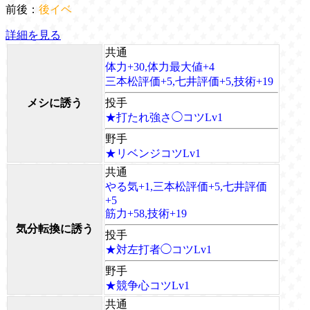
前後：
後イベ
詳細を見る
共通
体力+30,体力最大値+4
三本松評価+5,七井評価+5,技術+19
メシに誘う
投手
★打たれ強さ◯コツLv1
野手
★リベンジコツLv1
共通
やる気+1,三本松評価+5,七井評価
+5
筋力+58,技術+19
気分転換に誘う
投手
★対左打者◯コツLv1
野手
★競争心コツLv1
共通