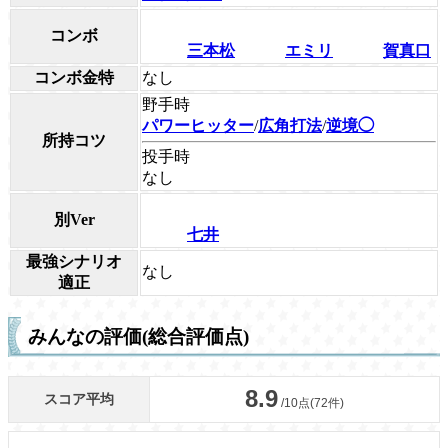
コンボ
三本松
エミリ
賀真口
コンボ金特
なし
野手時
パワーヒッター
/
広角打法
/
逆境◯
所持コツ
投手時
なし
別Ver
七井
最強シナリオ
なし
適正
みんなの評価(総合評価点)