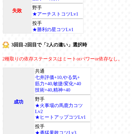
野手
失敗
★アーチストコツLv1
投手
★勝利の星コツLv1
3回目-2回目で「2人の違い」選択時
2種取りの依存ステータスはミートorパワーor依存なし。
共通
七井評価+10,やる気+
筋力+40,敏捷/変化+40
技術+40,精神+40
野手
成功
★火事場の馬鹿力コツ
Lv2
★ヒートアップコツLv1
投手
★勇猛果敢コツLv3