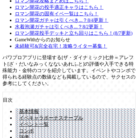
ロマン開花攻略まとめはこちら！
ロマン開花の投手適正キャラはこちら！
ロマン開花の固有イベ一覧はこちら！
ロマン開花ガチャは引くべき...？8/4更新！
水着泡瀬ガチャは引くべき...？8/2更新！
ロマン開花投手デッキと立ち回りはこちら！(8/7更新)
GameWithからのお知らせ
未経験可&完全在宅！攻略ライター募集！
パワプロアプリに登場する[ザ・ダイナミック]七井＝アレフ
ト[ざ・だいなみっくなないあれふと]の評価や入手できる特
殊能力・金特のコツを紹介しています。イベントやコンボで
得られる経験点の数値なども掲載しているので、サクセスの
参考にしてください。
目次
基本情報
イベキャラボーナステーブル
イベント一覧
コンボ
評価