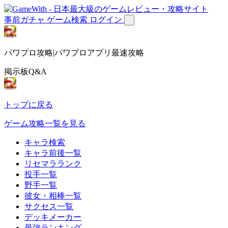
事前ガチャ
ゲーム検索
ログイン
パワプロ攻略|パワプロアプリ最速攻略
掲示板Q&A
トップに戻る
ゲーム攻略一覧を見る
キャラ検索
キャラ前後一覧
リセマラランク
投手一覧
野手一覧
彼女・相棒一覧
サクセス一覧
デッキメーカー
最強ランキング