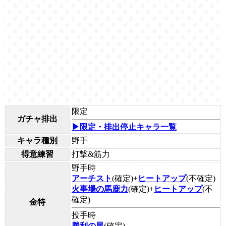
限定
ガチャ排出
▶限定・排出停止キャラ一覧
キャラ種別
野手
得意練習
打撃&筋力
野手時
アーチスト
(確定)+
ヒートアップ
(不確定)
火事場の馬鹿力
(確定)+
ヒートアップ
(不
確定)
金特
投手時
勝利の星
(確定)