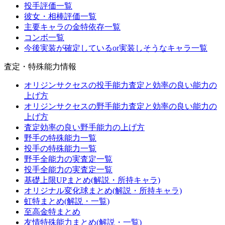
投手評価一覧
彼女・相棒評価一覧
主要キャラの金特依存一覧
コンボ一覧
今後実装が確定しているor実装しそうなキャラ一覧
査定・特殊能力情報
オリジンサクセスの投手能力査定と効率の良い能力の
上げ方
オリジンサクセスの野手能力査定と効率の良い能力の
上げ方
査定効率の良い野手能力の上げ方
野手の特殊能力一覧
投手の特殊能力一覧
野手全能力の実査定一覧
投手全能力の実査定一覧
基礎上限UPまとめ(解説・所持キャラ)
オリジナル変化球まとめ(解説・所持キャラ)
虹特まとめ(解説・一覧)
至高金特まとめ
友情特殊能力まとめ(解説・一覧)