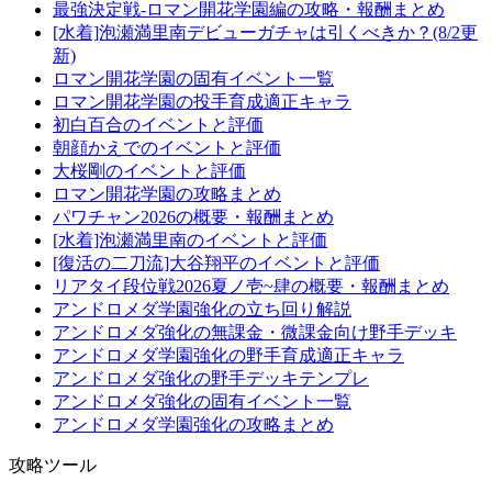
最強決定戦-ロマン開花学園編の攻略・報酬まとめ
[水着]泡瀬満里南デビューガチャは引くべきか？(8/2更
新)
ロマン開花学園の固有イベント一覧
ロマン開花学園の投手育成適正キャラ
初白百合のイベントと評価
朝顔かえでのイベントと評価
大桜剛のイベントと評価
ロマン開花学園の攻略まとめ
パワチャン2026の概要・報酬まとめ
[水着]泡瀬満里南のイベントと評価
[復活の二刀流]大谷翔平のイベントと評価
リアタイ段位戦2026夏ノ壱~肆の概要・報酬まとめ
アンドロメダ学園強化の立ち回り解説
アンドロメダ強化の無課金・微課金向け野手デッキ
アンドロメダ学園強化の野手育成適正キャラ
アンドロメダ強化の野手デッキテンプレ
アンドロメダ強化の固有イベント一覧
アンドロメダ学園強化の攻略まとめ
攻略ツール