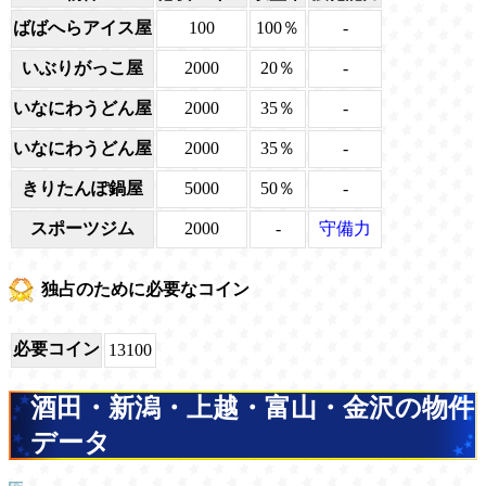
ばばへらアイス屋
100
100％
-
いぶりがっこ屋
2000
20％
-
いなにわうどん屋
2000
35％
-
いなにわうどん屋
2000
35％
-
きりたんぽ鍋屋
5000
50％
-
スポーツジム
2000
-
守備力
独占のために必要なコイン
必要コイン
13100
酒田・新潟・上越・富山・金沢の物件
データ