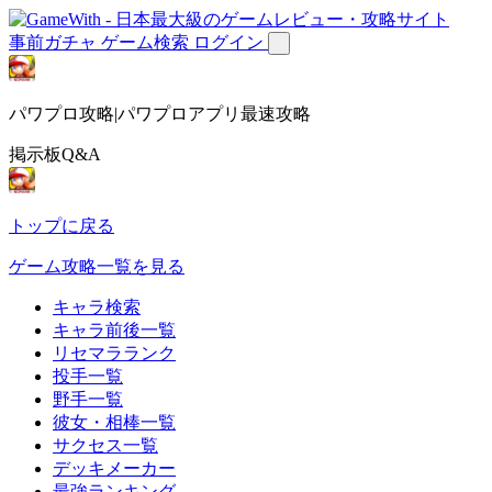
事前ガチャ
ゲーム検索
ログイン
パワプロ攻略|パワプロアプリ最速攻略
掲示板Q&A
トップに戻る
ゲーム攻略一覧を見る
キャラ検索
キャラ前後一覧
リセマラランク
投手一覧
野手一覧
彼女・相棒一覧
サクセス一覧
デッキメーカー
最強ランキング