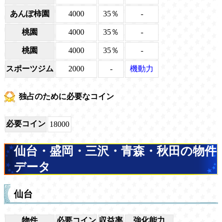
あんぽ柿園
4000
35％
-
桃園
4000
35％
-
桃園
4000
35％
-
スポーツジム
2000
-
機動力
独占のために必要なコイン
必要コイン
18000
仙台・盛岡・三沢・青森・秋田の物件
データ
仙台
物件
必要コイン
収益率
強化能力