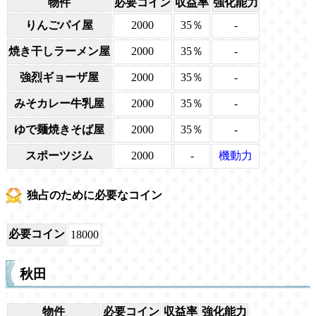
物件
必要コイン
収益率
強化能力
りんごパイ屋
2000
35％
-
焼き干しラーメン屋
2000
35％
-
強烈ギョーザ屋
2000
35％
-
みそカレー牛乳屋
2000
35％
-
ゆで麺焼きそば屋
2000
35％
-
スポーツジム
2000
-
機動力
独占のために必要なコイン
必要コイン
18000
秋田
物件
必要コイン
収益率
強化能力