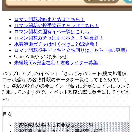
ロマン開花攻略まとめはこちら！
ロマン開花の投手適正キャラはこちら！
ロマン開花の固有イベ一覧はこちら！
ロマン開花ガチャは引くべき...？8/4更新！
水着泡瀬ガチャは引くべき...？8/2更新！
ロマン開花投手デッキと立ち回りはこちら！(8/7更新)
GameWithからのお知らせ
未経験可&完全在宅！攻略ライター募集！
パワプロアプリのイベント「さいころパレード(桃太郎電鉄
コラボ編)」の各物件駅のデータを一覧にしてまとめていま
す。各駅の物件の必要コイン・独占に必要なコインについて
記載していますので、イベント攻略の際に参考にしてくださ
い。
目次
各物件駅の独占に必要なコイン一覧
湯河原・東京・さいたま・宇都宮・福島