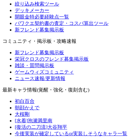
絞り込み検索ツール
デッキメーカー
開眼金特必要経験点一覧
パワクエ契約書の査定・コスパ算出ツール
新フレンド募集掲示板
コミュニティ・掲示板・攻略速報
新フレンド募集掲示板
栄冠クロスのフレンド募集掲示板
雑談・質問掲示板
ゲームウィズコミュニティ
ニュース速報/更新情報
最新キャラ情報(覚醒・強化・復刻含む)
初白百合
朝顔かえで
大桜剛
[水着]泡瀬満里南
[復活の二刀流]大谷翔平
今後実装が確定しているor実装しそうなキャラ一覧