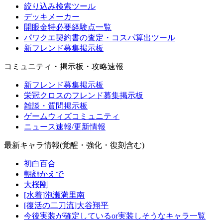
絞り込み検索ツール
デッキメーカー
開眼金特必要経験点一覧
パワクエ契約書の査定・コスパ算出ツール
新フレンド募集掲示板
コミュニティ・掲示板・攻略速報
新フレンド募集掲示板
栄冠クロスのフレンド募集掲示板
雑談・質問掲示板
ゲームウィズコミュニティ
ニュース速報/更新情報
最新キャラ情報(覚醒・強化・復刻含む)
初白百合
朝顔かえで
大桜剛
[水着]泡瀬満里南
[復活の二刀流]大谷翔平
今後実装が確定しているor実装しそうなキャラ一覧