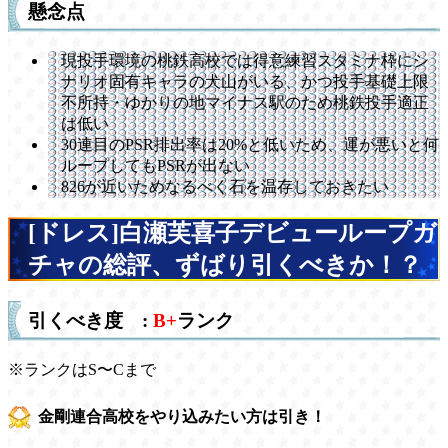
懸念点
現投手環境の桃鉄高校では得意練習スタミナ枠にシ
ナリオ固有キャラの犬山がいる、かつ投手基礎上限
不所持・ゆかりの地マイナス駅のため桃鉄投手適正
は低い
30連目のPSR排出率は20%と低いため、運が悪いと何
ループしてもPSRが出ない
826が近いためなるべく石を温存しておきたい
[ドレス]白瀬芙喜子デビューループガ
チャの総評、ずばり引くべきか！？
引くべき度 :
B+
ランク
※ランクはS〜Cまで
金剛連合高校をやり込みたい方は引き！