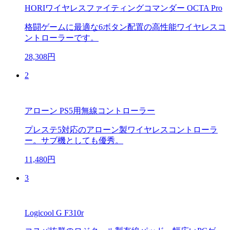
HORIワイヤレスファイティングコマンダー OCTA Pro
格闘ゲームに最適な6ボタン配置の高性能ワイヤレスコ
ントローラーです。
28,308円
2
アローン PS5用無線コントローラー
プレステ5対応のアローン製ワイヤレスコントローラ
ー。サブ機としても優秀。
11,480円
3
Logicool G F310r