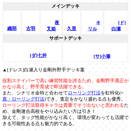
メインデッキ
夜
キ
[ド]
織部
古羽
久里
叉姫
リル
白瀬
サポートデッキ
[ダ]七井
[サ]小筆
▲[ドレス]白瀬入り金剛外野手デッキ案
役割スナイパーで高い練習性能を誇るため、金剛野手適正が
かなり高く、野手育成で即活躍できる。
また、シナリオ金特と合わせて
ローリング打法
を虹特化(=
真・ローリング打法
)でき、査定をかなり盛れる点も優秀。
ローリング打法取得キャラは貴重でそう出ないと思われる
た
め、金剛連合高校をやり込みたい方は引き！
加えて、タッグ性能がかなり高く、環境が変わっても活躍で
きる可能性ある点も魅力的である。