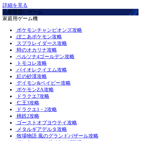
詳細を見る
攻略取扱いゲーム
家庭用ゲーム機
ポケモンチャンピオンズ攻略
ぽこあポケモン攻略
スプラレイダース攻略
時のオカリナ攻略
ペルソナ4ゴールデン攻略
トモコレ攻略
バイオレクイエム攻略
紅の砂漠攻略
デイモン&ベイビー攻略
ポケモンZA攻略
ドラクエ7攻略
仁王3攻略
ドラクエ1・2攻略
桃鉄2攻略
ゴーストオブヨウテイ攻略
メタルギアデルタ攻略
牧場物語 風のグランドバザール攻略