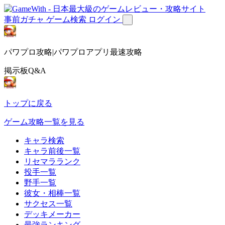
事前ガチャ
ゲーム検索
ログイン
パワプロ攻略|パワプロアプリ最速攻略
掲示板Q&A
トップに戻る
ゲーム攻略一覧を見る
キャラ検索
キャラ前後一覧
リセマラランク
投手一覧
野手一覧
彼女・相棒一覧
サクセス一覧
デッキメーカー
最強ランキング