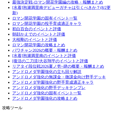
最強決定戦-ロマン開花学園編の攻略・報酬まとめ
[水着]泡瀬満里南デビューガチャは引くべきか？(8/2更
新)
ロマン開花学園の固有イベント一覧
ロマン開花学園の投手育成適正キャラ
初白百合のイベントと評価
朝顔かえでのイベントと評価
大桜剛のイベントと評価
ロマン開花学園の攻略まとめ
パワチャン2026の概要・報酬まとめ
[水着]泡瀬満里南のイベントと評価
[復活の二刀流]大谷翔平のイベントと評価
リアタイ段位戦2026夏ノ壱~肆の概要・報酬まとめ
アンドロメダ学園強化の立ち回り解説
アンドロメダ強化の無課金・微課金向け野手デッキ
アンドロメダ学園強化の野手育成適正キャラ
アンドロメダ強化の野手デッキテンプレ
アンドロメダ強化の固有イベント一覧
アンドロメダ学園強化の攻略まとめ
攻略ツール