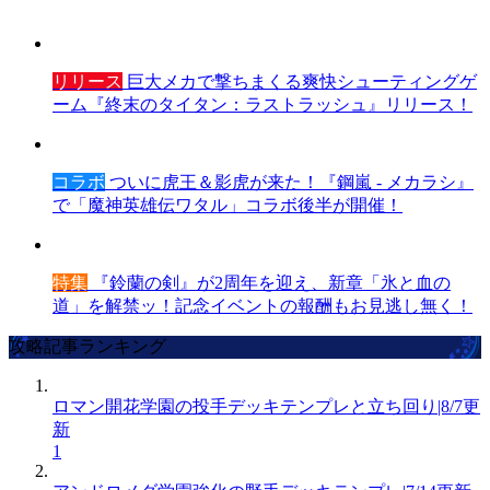
リリース
巨大メカで撃ちまくる爽快シューティングゲ
ーム『終末のタイタン：ラストラッシュ』リリース！
コラボ
ついに虎王＆影虎が来た！『鋼嵐 - メカラシ』
で「魔神英雄伝ワタル」コラボ後半が開催！
特集
『鈴蘭の剣』が2周年を迎え、新章「氷と血の
道」を解禁ッ！記念イベントの報酬もお見逃し無く！
攻略記事ランキング
ロマン開花学園の投手デッキテンプレと立ち回り|8/7更
新
1