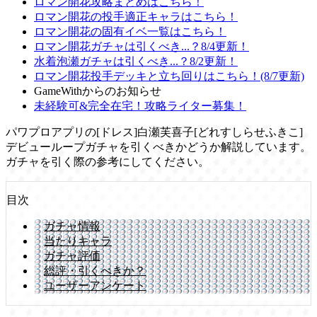
ロマン開花攻略まとめはこちら！
ロマン開花の投手適正キャラはこちら！
ロマン開花の固有イベ一覧はこちら！
ロマン開花ガチャは引くべき...？8/4更新！
水着泡瀬ガチャは引くべき...？8/2更新！
ロマン開花投手デッキと立ち回りはこちら！(8/7更新)
GameWithからのお知らせ
未経験可&完全在宅！攻略ライター募集！
パワプロアプリの[ドレス]白瀬芙喜子[どれすしらせふきこ]
デビューループガチャを引くべきかどうか解説しています。
ガチャを引く際の参考にしてください。
目次
ガチャ情報
当たりキャラ
ガチャ評価
総評・引くべきか？
ユーザーアンケート