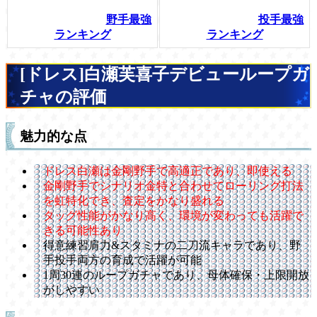
野手最強
投手最強
ランキング
ランキング
[ドレス]白瀬芙喜子デビューループガ
チャの評価
魅力的な点
ドレス白瀬は金剛野手で高適正であり、即使える
金剛野手でシナリオ金特と合わせてローリング打法
を虹特化でき、査定をかなり盛れる
タッグ性能がかなり高く、環境が変わっても活躍で
きる可能性あり
得意練習肩力&スタミナの二刀流キャラであり、野
手投手両方の育成で活躍が可能
1周30連のループガチャであり、母体確保・上限開放
がしやすい