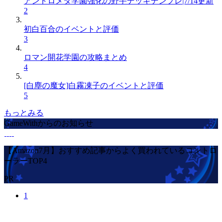
アンドロメダ学園強化の野手デッキテンプレ|7/14更新
2
初白百合のイベントと評価
3
ロマン開花学園の攻略まとめ
4
[白塵の魔女]白霧凍子のイベントと評価
5
もっとみる
GameWithからのお知らせ
【Amazon7月】おすすめ記事からよく買われているコントロ
ーラーTOP4
PR
1