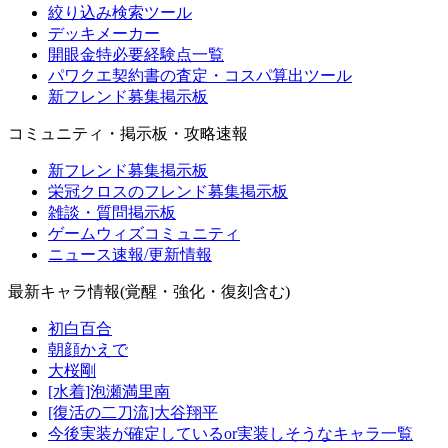
絞り込み検索ツール
デッキメーカー
開眼金特必要経験点一覧
パワクエ契約書の査定・コスパ算出ツール
新フレンド募集掲示板
コミュニティ・掲示板・攻略速報
新フレンド募集掲示板
栄冠クロスのフレンド募集掲示板
雑談・質問掲示板
ゲームウィズコミュニティ
ニュース速報/更新情報
最新キャラ情報(覚醒・強化・復刻含む)
初白百合
朝顔かえで
大桜剛
[水着]泡瀬満里南
[復活の二刀流]大谷翔平
今後実装が確定しているor実装しそうなキャラ一覧