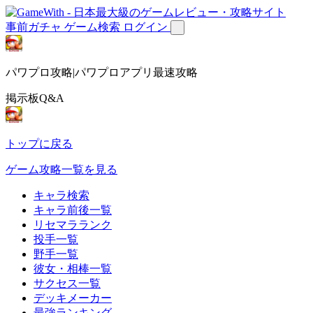
事前ガチャ
ゲーム検索
ログイン
パワプロ攻略|パワプロアプリ最速攻略
掲示板Q&A
トップに戻る
ゲーム攻略一覧を見る
キャラ検索
キャラ前後一覧
リセマラランク
投手一覧
野手一覧
彼女・相棒一覧
サクセス一覧
デッキメーカー
最強ランキング