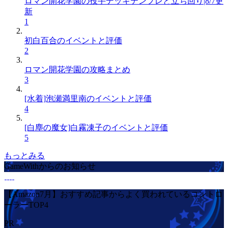
ロマン開花学園の投手デッキテンプレと立ち回り|8/7更
新
1
初白百合のイベントと評価
2
ロマン開花学園の攻略まとめ
3
[水着]泡瀬満里南のイベントと評価
4
[白塵の魔女]白霧凍子のイベントと評価
5
もっとみる
GameWithからのお知らせ
【Amazon7月】おすすめ記事からよく買われているコントロ
ーラーTOP4
PR