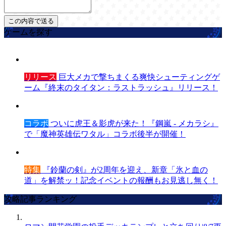
ゲームを探す
リリース
巨大メカで撃ちまくる爽快シューティングゲ
ーム『終末のタイタン：ラストラッシュ』リリース！
コラボ
ついに虎王＆影虎が来た！『鋼嵐 - メカラシ』
で「魔神英雄伝ワタル」コラボ後半が開催！
特集
『鈴蘭の剣』が2周年を迎え、新章「氷と血の
道」を解禁ッ！記念イベントの報酬もお見逃し無く！
攻略記事ランキング