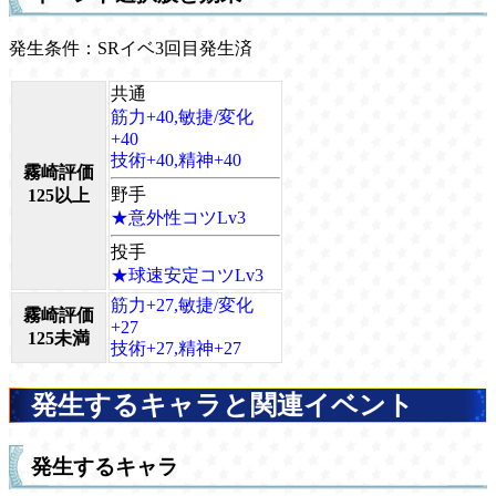
発生条件：SRイベ3回目発生済
共通
筋力+40,敏捷/変化
+40
技術+40,精神+40
霧崎評価
野手
125以上
★意外性コツLv3
投手
★球速安定コツLv3
筋力+27,敏捷/変化
霧崎評価
+27
125未満
技術+27,精神+27
発生するキャラと関連イベント
発生するキャラ