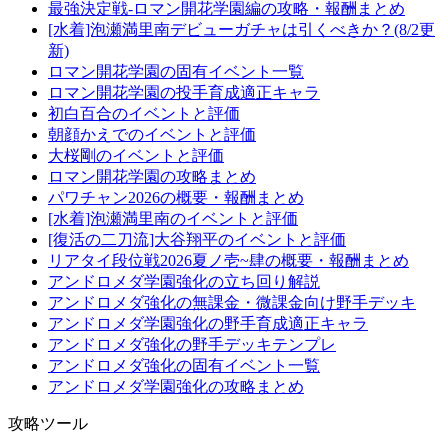
最強決定戦-ロマン開花学園編の攻略・報酬まとめ
[水着]泡瀬満里南デビューガチャは引くべきか？(8/2更
新)
ロマン開花学園の固有イベント一覧
ロマン開花学園の投手育成適正キャラ
初白百合のイベントと評価
朝顔かえでのイベントと評価
大桜剛のイベントと評価
ロマン開花学園の攻略まとめ
パワチャン2026の概要・報酬まとめ
[水着]泡瀬満里南のイベントと評価
[復活の二刀流]大谷翔平のイベントと評価
リアタイ段位戦2026夏ノ壱~肆の概要・報酬まとめ
アンドロメダ学園強化の立ち回り解説
アンドロメダ強化の無課金・微課金向け野手デッキ
アンドロメダ学園強化の野手育成適正キャラ
アンドロメダ強化の野手デッキテンプレ
アンドロメダ強化の固有イベント一覧
アンドロメダ学園強化の攻略まとめ
攻略ツール