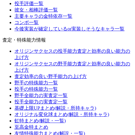
投手評価一覧
彼女・相棒評価一覧
主要キャラの金特依存一覧
コンボ一覧
今後実装が確定しているor実装しそうなキャラ一覧
査定・特殊能力情報
オリジンサクセスの投手能力査定と効率の良い能力の
上げ方
オリジンサクセスの野手能力査定と効率の良い能力の
上げ方
査定効率の良い野手能力の上げ方
野手の特殊能力一覧
投手の特殊能力一覧
野手全能力の実査定一覧
投手全能力の実査定一覧
基礎上限UPまとめ(解説・所持キャラ)
オリジナル変化球まとめ(解説・所持キャラ)
虹特まとめ(解説・一覧)
至高金特まとめ
友情特殊能力まとめ(解説・一覧)