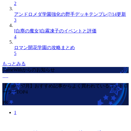
2
アンドロメダ学園強化の野手デッキテンプレ|7/14更新
3
[白塵の魔女]白霧凍子のイベントと評価
4
ロマン開花学園の攻略まとめ
5
もっとみる
GameWithからのお知らせ
【Amazon7月】おすすめ記事からよく買われているコントロ
ーラーTOP4
PR
1