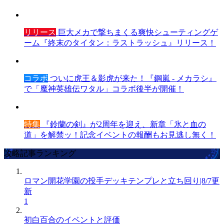
リリース
巨大メカで撃ちまくる爽快シューティングゲ
ーム『終末のタイタン：ラストラッシュ』リリース！
コラボ
ついに虎王＆影虎が来た！『鋼嵐 - メカラシ』
で「魔神英雄伝ワタル」コラボ後半が開催！
特集
『鈴蘭の剣』が2周年を迎え、新章「氷と血の
道」を解禁ッ！記念イベントの報酬もお見逃し無く！
攻略記事ランキング
ロマン開花学園の投手デッキテンプレと立ち回り|8/7更
新
1
初白百合のイベントと評価