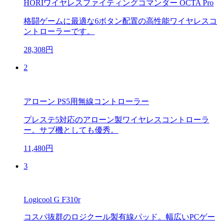
HORIワイヤレスファイティングコマンダー OCTA Pro
格闘ゲームに最適な6ボタン配置の高性能ワイヤレスコ
ントローラーです。
28,308円
2
アローン PS5用無線コントローラー
プレステ5対応のアローン製ワイヤレスコントローラ
ー。サブ機としても優秀。
11,480円
3
Logicool G F310r
コスパ抜群のロジクール製有線パッド。幅広いPCゲー