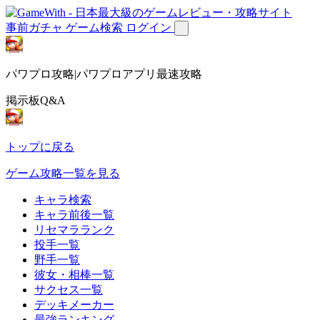
事前ガチャ
ゲーム検索
ログイン
パワプロ攻略|パワプロアプリ最速攻略
掲示板Q&A
トップに戻る
ゲーム攻略一覧を見る
キャラ検索
キャラ前後一覧
リセマラランク
投手一覧
野手一覧
彼女・相棒一覧
サクセス一覧
デッキメーカー
最強ランキング