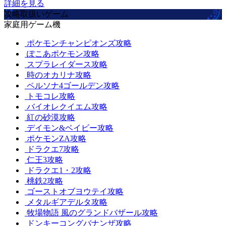
詳細を見る
攻略取扱いゲーム
家庭用ゲーム機
ポケモンチャンピオンズ攻略
ぽこあポケモン攻略
スプラレイダース攻略
時のオカリナ攻略
ペルソナ4ゴールデン攻略
トモコレ攻略
バイオレクイエム攻略
紅の砂漠攻略
デイモン&ベイビー攻略
ポケモンZA攻略
ドラクエ7攻略
仁王3攻略
ドラクエ1・2攻略
桃鉄2攻略
ゴーストオブヨウテイ攻略
メタルギアデルタ攻略
牧場物語 風のグランドバザール攻略
ドンキーコングバナンザ攻略