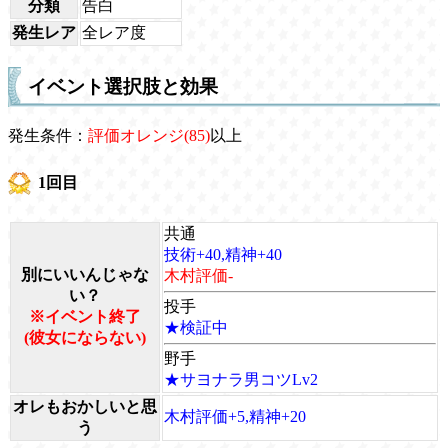
分類
告白
発生レア
全レア度
イベント選択肢と効果
発生条件：
評価オレンジ(85)
以上
1回目
共通
技術+40,精神+40
別にいいんじゃな
木村評価-
い？
投手
※イベント終了
★検証中
(彼女にならない)
野手
★サヨナラ男コツLv2
オレもおかしいと思
木村評価+5,精神+20
う