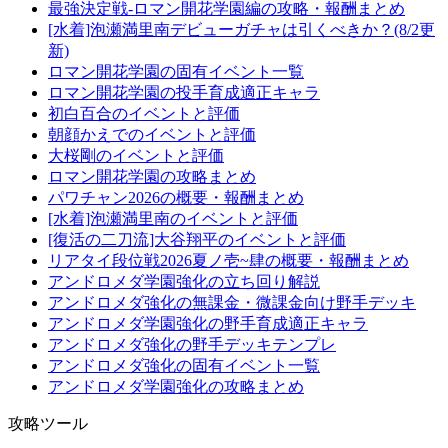
最強決定戦-ロマン開花学園編の攻略・報酬まとめ
[水着]泡瀬満里南デビューガチャは引くべきか？(8/2更
新)
ロマン開花学園の固有イベント一覧
ロマン開花学園の投手育成適正キャラ
初白百合のイベントと評価
朝顔かえでのイベントと評価
大桜剛のイベントと評価
ロマン開花学園の攻略まとめ
パワチャン2026の概要・報酬まとめ
[水着]泡瀬満里南のイベントと評価
[復活の二刀流]大谷翔平のイベントと評価
リアタイ段位戦2026夏ノ壱~肆の概要・報酬まとめ
アンドロメダ学園強化の立ち回り解説
アンドロメダ強化の無課金・微課金向け野手デッキ
アンドロメダ学園強化の野手育成適正キャラ
アンドロメダ強化の野手デッキテンプレ
アンドロメダ強化の固有イベント一覧
アンドロメダ学園強化の攻略まとめ
攻略ツール