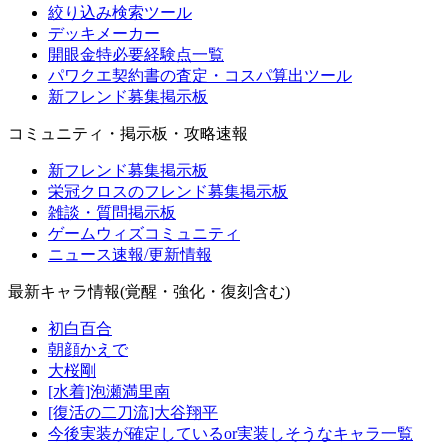
絞り込み検索ツール
デッキメーカー
開眼金特必要経験点一覧
パワクエ契約書の査定・コスパ算出ツール
新フレンド募集掲示板
コミュニティ・掲示板・攻略速報
新フレンド募集掲示板
栄冠クロスのフレンド募集掲示板
雑談・質問掲示板
ゲームウィズコミュニティ
ニュース速報/更新情報
最新キャラ情報(覚醒・強化・復刻含む)
初白百合
朝顔かえで
大桜剛
[水着]泡瀬満里南
[復活の二刀流]大谷翔平
今後実装が確定しているor実装しそうなキャラ一覧