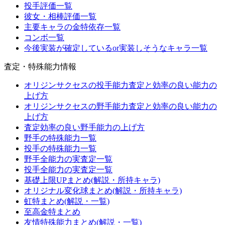
投手評価一覧
彼女・相棒評価一覧
主要キャラの金特依存一覧
コンボ一覧
今後実装が確定しているor実装しそうなキャラ一覧
査定・特殊能力情報
オリジンサクセスの投手能力査定と効率の良い能力の
上げ方
オリジンサクセスの野手能力査定と効率の良い能力の
上げ方
査定効率の良い野手能力の上げ方
野手の特殊能力一覧
投手の特殊能力一覧
野手全能力の実査定一覧
投手全能力の実査定一覧
基礎上限UPまとめ(解説・所持キャラ)
オリジナル変化球まとめ(解説・所持キャラ)
虹特まとめ(解説・一覧)
至高金特まとめ
友情特殊能力まとめ(解説・一覧)