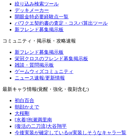
絞り込み検索ツール
デッキメーカー
開眼金特必要経験点一覧
パワクエ契約書の査定・コスパ算出ツール
新フレンド募集掲示板
コミュニティ・掲示板・攻略速報
新フレンド募集掲示板
栄冠クロスのフレンド募集掲示板
雑談・質問掲示板
ゲームウィズコミュニティ
ニュース速報/更新情報
最新キャラ情報(覚醒・強化・復刻含む)
初白百合
朝顔かえで
大桜剛
[水着]泡瀬満里南
[復活の二刀流]大谷翔平
今後実装が確定しているor実装しそうなキャラ一覧