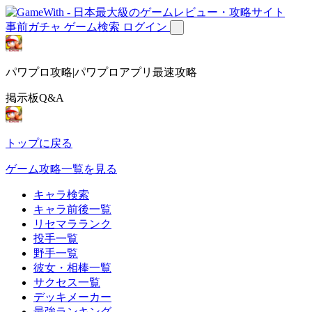
事前ガチャ
ゲーム検索
ログイン
パワプロ攻略|パワプロアプリ最速攻略
掲示板Q&A
トップに戻る
ゲーム攻略一覧を見る
キャラ検索
キャラ前後一覧
リセマラランク
投手一覧
野手一覧
彼女・相棒一覧
サクセス一覧
デッキメーカー
最強ランキング