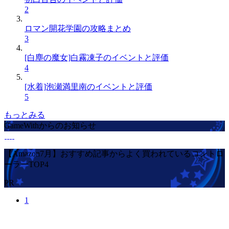
2
ロマン開花学園の攻略まとめ
3
[白塵の魔女]白霧凍子のイベントと評価
4
[水着]泡瀬満里南のイベントと評価
5
もっとみる
GameWithからのお知らせ
【Amazon7月】おすすめ記事からよく買われているコントロ
ーラーTOP4
PR
1