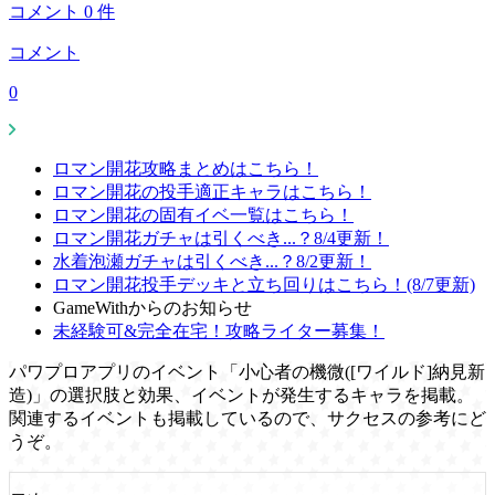
コメント
0
件
コメント
0
ロマン開花攻略まとめはこちら！
ロマン開花の投手適正キャラはこちら！
ロマン開花の固有イベ一覧はこちら！
ロマン開花ガチャは引くべき...？8/4更新！
水着泡瀬ガチャは引くべき...？8/2更新！
ロマン開花投手デッキと立ち回りはこちら！(8/7更新)
GameWithからのお知らせ
未経験可&完全在宅！攻略ライター募集！
パワプロアプリのイベント「小心者の機微([ワイルド]納見新
造)」の選択肢と効果、イベントが発生するキャラを掲載。
関連するイベントも掲載しているので、サクセスの参考にど
うぞ。