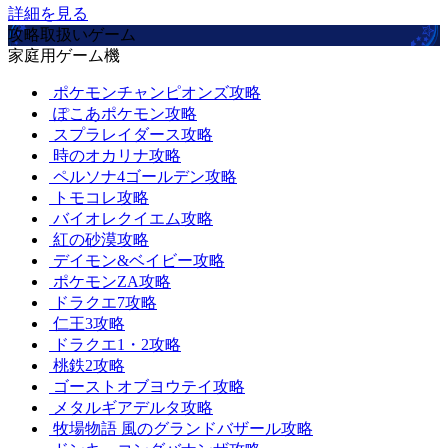
詳細を見る
攻略取扱いゲーム
家庭用ゲーム機
ポケモンチャンピオンズ攻略
ぽこあポケモン攻略
スプラレイダース攻略
時のオカリナ攻略
ペルソナ4ゴールデン攻略
トモコレ攻略
バイオレクイエム攻略
紅の砂漠攻略
デイモン&ベイビー攻略
ポケモンZA攻略
ドラクエ7攻略
仁王3攻略
ドラクエ1・2攻略
桃鉄2攻略
ゴーストオブヨウテイ攻略
メタルギアデルタ攻略
牧場物語 風のグランドバザール攻略