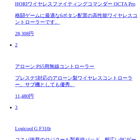
HORIワイヤレスファイティングコマンダー OCTA Pro
格闘ゲームに最適な6ボタン配置の高性能ワイヤレスコ
ントローラーです。
28,308円
2
アローン PS5用無線コントローラー
プレステ5対応のアローン製ワイヤレスコントローラ
ー。サブ機としても優秀。
11,480円
3
Logicool G F310r
コスパ抜群のロジクール製有線パッド。幅広いPCゲー