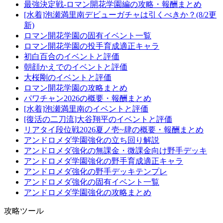
最強決定戦-ロマン開花学園編の攻略・報酬まとめ
[水着]泡瀬満里南デビューガチャは引くべきか？(8/2更
新)
ロマン開花学園の固有イベント一覧
ロマン開花学園の投手育成適正キャラ
初白百合のイベントと評価
朝顔かえでのイベントと評価
大桜剛のイベントと評価
ロマン開花学園の攻略まとめ
パワチャン2026の概要・報酬まとめ
[水着]泡瀬満里南のイベントと評価
[復活の二刀流]大谷翔平のイベントと評価
リアタイ段位戦2026夏ノ壱~肆の概要・報酬まとめ
アンドロメダ学園強化の立ち回り解説
アンドロメダ強化の無課金・微課金向け野手デッキ
アンドロメダ学園強化の野手育成適正キャラ
アンドロメダ強化の野手デッキテンプレ
アンドロメダ強化の固有イベント一覧
アンドロメダ学園強化の攻略まとめ
攻略ツール