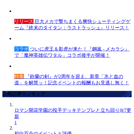
リリース
巨大メカで撃ちまくる爽快シューティングゲ
ーム『終末のタイタン：ラストラッシュ』リリース！
コラボ
ついに虎王＆影虎が来た！『鋼嵐 - メカラシ』
で「魔神英雄伝ワタル」コラボ後半が開催！
特集
『鈴蘭の剣』が2周年を迎え、新章「氷と血の
道」を解禁ッ！記念イベントの報酬もお見逃し無く！
攻略記事ランキング
ロマン開花学園の投手デッキテンプレと立ち回り|8/7更
新
1
初白百合のイベントと評価