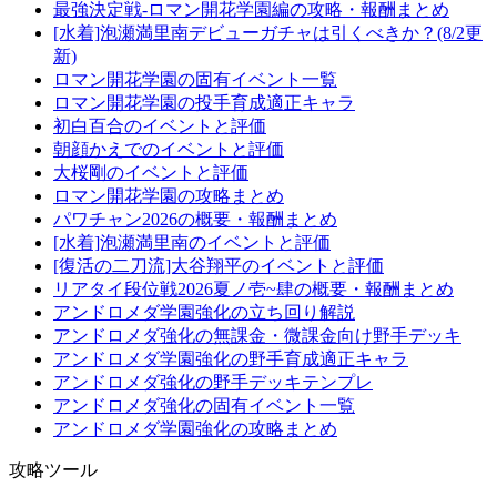
最強決定戦-ロマン開花学園編の攻略・報酬まとめ
[水着]泡瀬満里南デビューガチャは引くべきか？(8/2更
新)
ロマン開花学園の固有イベント一覧
ロマン開花学園の投手育成適正キャラ
初白百合のイベントと評価
朝顔かえでのイベントと評価
大桜剛のイベントと評価
ロマン開花学園の攻略まとめ
パワチャン2026の概要・報酬まとめ
[水着]泡瀬満里南のイベントと評価
[復活の二刀流]大谷翔平のイベントと評価
リアタイ段位戦2026夏ノ壱~肆の概要・報酬まとめ
アンドロメダ学園強化の立ち回り解説
アンドロメダ強化の無課金・微課金向け野手デッキ
アンドロメダ学園強化の野手育成適正キャラ
アンドロメダ強化の野手デッキテンプレ
アンドロメダ強化の固有イベント一覧
アンドロメダ学園強化の攻略まとめ
攻略ツール