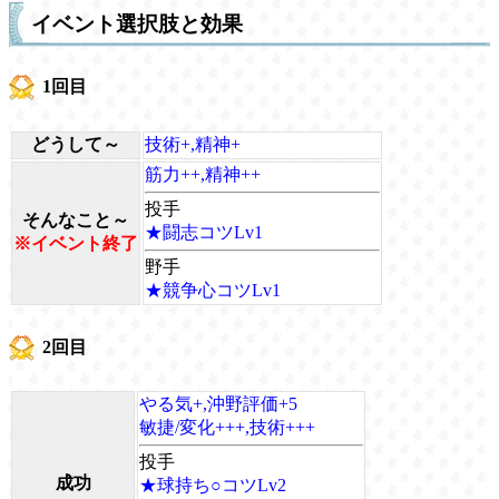
イベント選択肢と効果
1回目
どうして～
技術+,精神+
筋力++,精神++
投手
そんなこと～
★闘志コツLv1
※イベント終了
野手
★競争心コツLv1
2回目
やる気+,沖野評価+5
敏捷/変化+++,技術+++
投手
成功
★球持ち○コツLv2