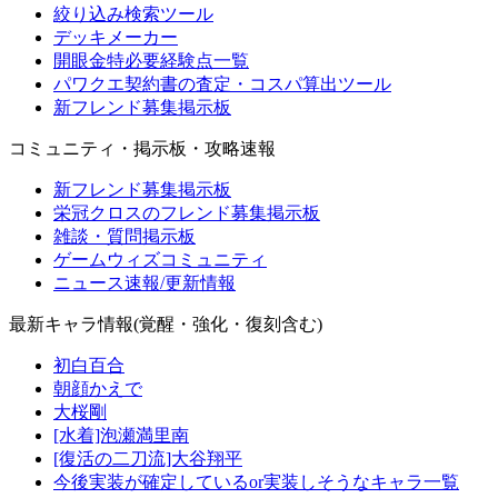
絞り込み検索ツール
デッキメーカー
開眼金特必要経験点一覧
パワクエ契約書の査定・コスパ算出ツール
新フレンド募集掲示板
コミュニティ・掲示板・攻略速報
新フレンド募集掲示板
栄冠クロスのフレンド募集掲示板
雑談・質問掲示板
ゲームウィズコミュニティ
ニュース速報/更新情報
最新キャラ情報(覚醒・強化・復刻含む)
初白百合
朝顔かえで
大桜剛
[水着]泡瀬満里南
[復活の二刀流]大谷翔平
今後実装が確定しているor実装しそうなキャラ一覧