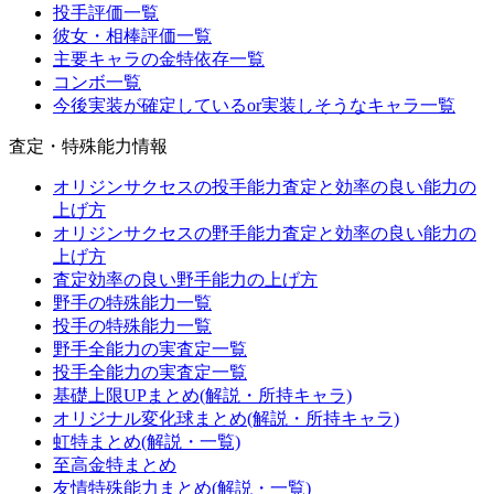
投手評価一覧
彼女・相棒評価一覧
主要キャラの金特依存一覧
コンボ一覧
今後実装が確定しているor実装しそうなキャラ一覧
査定・特殊能力情報
オリジンサクセスの投手能力査定と効率の良い能力の
上げ方
オリジンサクセスの野手能力査定と効率の良い能力の
上げ方
査定効率の良い野手能力の上げ方
野手の特殊能力一覧
投手の特殊能力一覧
野手全能力の実査定一覧
投手全能力の実査定一覧
基礎上限UPまとめ(解説・所持キャラ)
オリジナル変化球まとめ(解説・所持キャラ)
虹特まとめ(解説・一覧)
至高金特まとめ
友情特殊能力まとめ(解説・一覧)