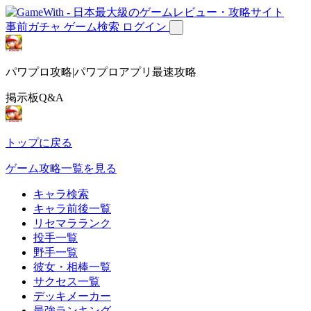
事前ガチャ
ゲーム検索
ログイン
パワプロ攻略|パワプロアプリ最速攻略
掲示板Q&A
トップに戻る
ゲーム攻略一覧を見る
キャラ検索
キャラ前後一覧
リセマラランク
投手一覧
野手一覧
彼女・相棒一覧
サクセス一覧
デッキメーカー
最強ランキング