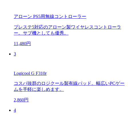
アローン PS5用無線コントローラー
プレステ5対応のアローン製ワイヤレスコントローラ
ー。サブ機としても優秀。
11,480円
3
Logicool G F310r
コスパ抜群のロジクール製有線パッド。幅広いPCゲー
ムを手軽に楽しめます。
2,860円
4