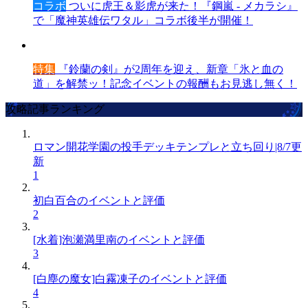
コラボ
ついに虎王＆影虎が来た！『鋼嵐 - メカラシ』
で「魔神英雄伝ワタル」コラボ後半が開催！
特集
『鈴蘭の剣』が2周年を迎え、新章「氷と血の
道」を解禁ッ！記念イベントの報酬もお見逃し無く！
攻略記事ランキング
ロマン開花学園の投手デッキテンプレと立ち回り|8/7更
新
1
初白百合のイベントと評価
2
[水着]泡瀬満里南のイベントと評価
3
[白塵の魔女]白霧凍子のイベントと評価
4