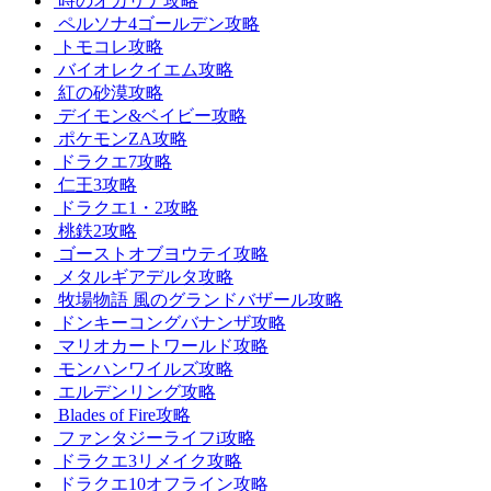
時のオカリナ攻略
ペルソナ4ゴールデン攻略
トモコレ攻略
バイオレクイエム攻略
紅の砂漠攻略
デイモン&ベイビー攻略
ポケモンZA攻略
ドラクエ7攻略
仁王3攻略
ドラクエ1・2攻略
桃鉄2攻略
ゴーストオブヨウテイ攻略
メタルギアデルタ攻略
牧場物語 風のグランドバザール攻略
ドンキーコングバナンザ攻略
マリオカートワールド攻略
モンハンワイルズ攻略
エルデンリング攻略
Blades of Fire攻略
ファンタジーライフi攻略
ドラクエ3リメイク攻略
ドラクエ10オフライン攻略