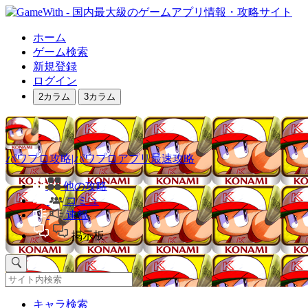
ホーム
ゲーム検索
新規登録
ログイン
2カラム
3カラム
パワプロ攻略|パワプロアプリ最速攻略
他の攻略
コミュ
速報
掲示板
キャラ検索