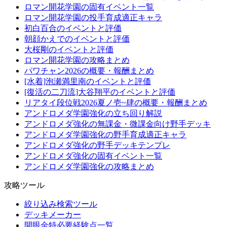
ロマン開花学園の固有イベント一覧
ロマン開花学園の投手育成適正キャラ
初白百合のイベントと評価
朝顔かえでのイベントと評価
大桜剛のイベントと評価
ロマン開花学園の攻略まとめ
パワチャン2026の概要・報酬まとめ
[水着]泡瀬満里南のイベントと評価
[復活の二刀流]大谷翔平のイベントと評価
リアタイ段位戦2026夏ノ壱~肆の概要・報酬まとめ
アンドロメダ学園強化の立ち回り解説
アンドロメダ強化の無課金・微課金向け野手デッキ
アンドロメダ学園強化の野手育成適正キャラ
アンドロメダ強化の野手デッキテンプレ
アンドロメダ強化の固有イベント一覧
アンドロメダ学園強化の攻略まとめ
攻略ツール
絞り込み検索ツール
デッキメーカー
開眼金特必要経験点一覧