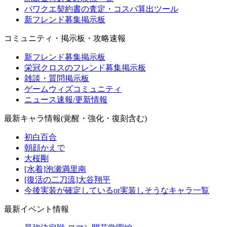
パワクエ契約書の査定・コスパ算出ツール
新フレンド募集掲示板
コミュニティ・掲示板・攻略速報
新フレンド募集掲示板
栄冠クロスのフレンド募集掲示板
雑談・質問掲示板
ゲームウィズコミュニティ
ニュース速報/更新情報
最新キャラ情報(覚醒・強化・復刻含む)
初白百合
朝顔かえで
大桜剛
[水着]泡瀬満里南
[復活の二刀流]大谷翔平
今後実装が確定しているor実装しそうなキャラ一覧
最新イベント情報