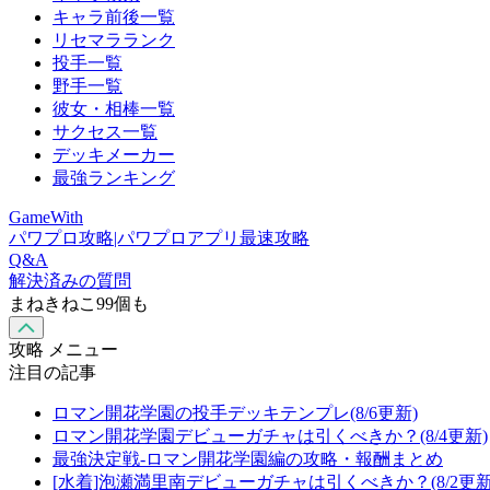
キャラ前後一覧
リセマラランク
投手一覧
野手一覧
彼女・相棒一覧
サクセス一覧
デッキメーカー
最強ランキング
GameWith
パワプロ攻略|パワプロアプリ最速攻略
Q&A
解決済みの質問
まねきねこ99個も
攻略 メニュー
注目の記事
ロマン開花学園の投手デッキテンプレ(8/6更新)
ロマン開花学園デビューガチャは引くべきか？(8/4更新)
最強決定戦-ロマン開花学園編の攻略・報酬まとめ
[水着]泡瀬満里南デビューガチャは引くべきか？(8/2更新