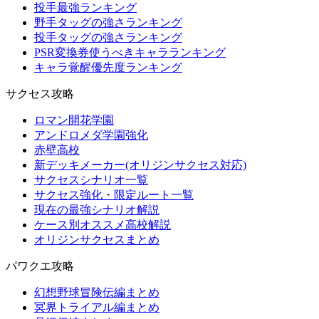
投手最強ランキング
野手タッグの強さランキング
投手タッグの強さランキング
PSR変換券使うべきキャラランキング
キャラ覚醒優先度ランキング
サクセス攻略
ロマン開花学園
アンドロメダ学園強化
赤壁高校
新デッキメーカー(オリジンサクセス対応)
サクセスシナリオ一覧
サクセス強化・限定ルート一覧
現在の最強シナリオ解説
ケース別オススメ高校解説
オリジンサクセスまとめ
パワクエ攻略
幻想野球冒険伝編まとめ
冥界トライアル編まとめ