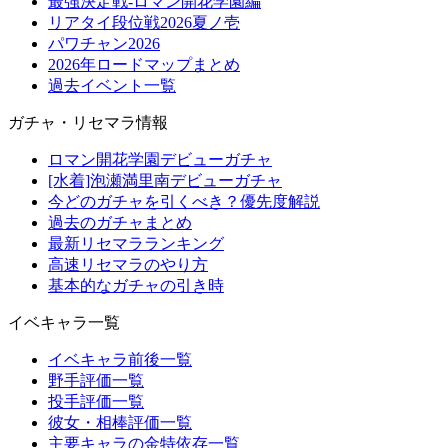
最強決定戦-ロマン開花学園編
リアタイ段位戦2026夏ノ壱
パワチャン2026
2026年ロードマップまとめ
過去イベント一覧
ガチャ・リセマラ情報
ロマン開花学園デビューガチャ
[水着]泡瀬満里南デビューガチャ
今どのガチャを引くべき？優先度解説
過去のガチャまとめ
最新リセマラランキング
高速リセマラのやり方
基本的なガチャの引き時
イベキャラ一覧
イベキャラ前後一覧
野手評価一覧
投手評価一覧
彼女・相棒評価一覧
主要キャラの金特依存一覧