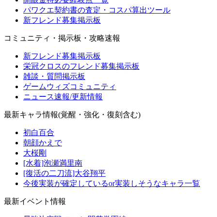
パワクエ契約書の査定・コスパ算出ツール
新フレンド募集掲示板
コミュニティ・掲示板・攻略速報
新フレンド募集掲示板
栄冠クロスのフレンド募集掲示板
雑談・質問掲示板
ゲームウィズコミュニティ
ニュース速報/更新情報
最新キャラ情報(覚醒・強化・復刻含む)
初白百合
朝顔かえで
大桜剛
[水着]泡瀬満里南
[復活の二刀流]大谷翔平
今後実装が確定しているor実装しそうなキャラ一覧
最新イベント情報