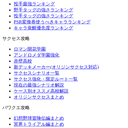
投手最強ランキング
野手タッグの強さランキング
投手タッグの強さランキング
PSR変換券使うべきキャラランキング
キャラ覚醒優先度ランキング
サクセス攻略
ロマン開花学園
アンドロメダ学園強化
赤壁高校
新デッキメーカー(オリジンサクセス対応)
サクセスシナリオ一覧
サクセス強化・限定ルート一覧
現在の最強シナリオ解説
ケース別オススメ高校解説
オリジンサクセスまとめ
パワクエ攻略
幻想野球冒険伝編まとめ
冥界トライアル編まとめ