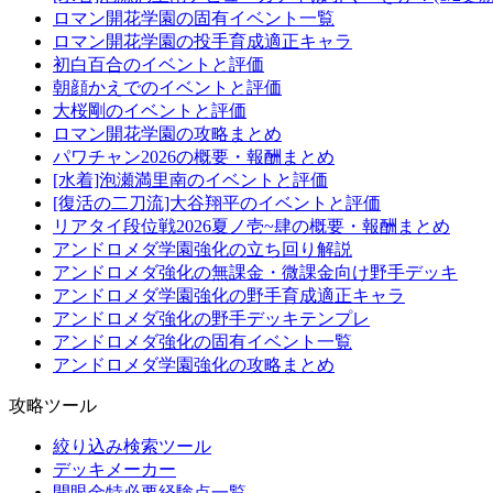
ロマン開花学園の固有イベント一覧
ロマン開花学園の投手育成適正キャラ
初白百合のイベントと評価
朝顔かえでのイベントと評価
大桜剛のイベントと評価
ロマン開花学園の攻略まとめ
パワチャン2026の概要・報酬まとめ
[水着]泡瀬満里南のイベントと評価
[復活の二刀流]大谷翔平のイベントと評価
リアタイ段位戦2026夏ノ壱~肆の概要・報酬まとめ
アンドロメダ学園強化の立ち回り解説
アンドロメダ強化の無課金・微課金向け野手デッキ
アンドロメダ学園強化の野手育成適正キャラ
アンドロメダ強化の野手デッキテンプレ
アンドロメダ強化の固有イベント一覧
アンドロメダ学園強化の攻略まとめ
攻略ツール
絞り込み検索ツール
デッキメーカー
開眼金特必要経験点一覧