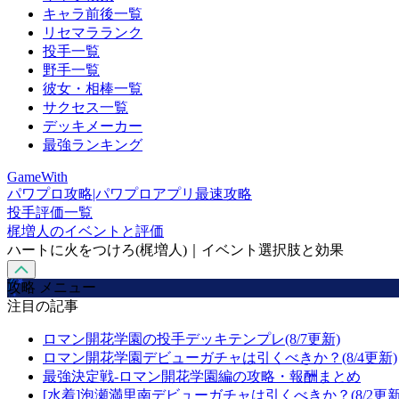
キャラ前後一覧
リセマラランク
投手一覧
野手一覧
彼女・相棒一覧
サクセス一覧
デッキメーカー
最強ランキング
GameWith
パワプロ攻略|パワプロアプリ最速攻略
投手評価一覧
梶増人のイベントと評価
ハートに火をつけろ(梶増人)｜イベント選択肢と効果
攻略 メニュー
注目の記事
ロマン開花学園の投手デッキテンプレ(8/7更新)
ロマン開花学園デビューガチャは引くべきか？(8/4更新)
最強決定戦-ロマン開花学園編の攻略・報酬まとめ
[水着]泡瀬満里南デビューガチャは引くべきか？(8/2更新