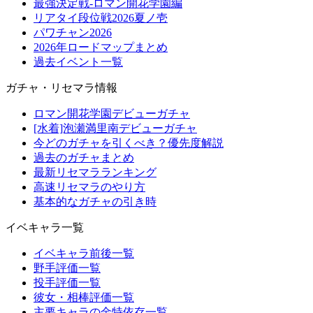
最強決定戦-ロマン開花学園編
リアタイ段位戦2026夏ノ壱
パワチャン2026
2026年ロードマップまとめ
過去イベント一覧
ガチャ・リセマラ情報
ロマン開花学園デビューガチャ
[水着]泡瀬満里南デビューガチャ
今どのガチャを引くべき？優先度解説
過去のガチャまとめ
最新リセマラランキング
高速リセマラのやり方
基本的なガチャの引き時
イベキャラ一覧
イベキャラ前後一覧
野手評価一覧
投手評価一覧
彼女・相棒評価一覧
主要キャラの金特依存一覧