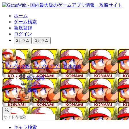
ホーム
ゲーム検索
新規登録
ログイン
2カラム
3カラム
パワプロ攻略|パワプロアプリ最速攻略
他の攻略
コミュ
速報
掲示板
キャラ検索