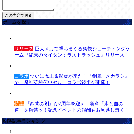
ゲームを探す
リリース
巨大メカで撃ちまくる爽快シューティングゲ
ーム『終末のタイタン：ラストラッシュ』リリース！
コラボ
ついに虎王＆影虎が来た！『鋼嵐 - メカラシ』
で「魔神英雄伝ワタル」コラボ後半が開催！
特集
『鈴蘭の剣』が2周年を迎え、新章「氷と血の
道」を解禁ッ！記念イベントの報酬もお見逃し無く！
攻略記事ランキング