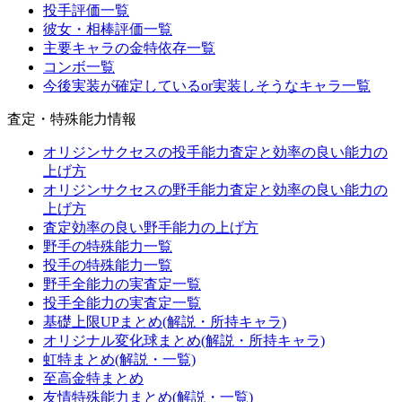
投手評価一覧
彼女・相棒評価一覧
主要キャラの金特依存一覧
コンボ一覧
今後実装が確定しているor実装しそうなキャラ一覧
査定・特殊能力情報
オリジンサクセスの投手能力査定と効率の良い能力の
上げ方
オリジンサクセスの野手能力査定と効率の良い能力の
上げ方
査定効率の良い野手能力の上げ方
野手の特殊能力一覧
投手の特殊能力一覧
野手全能力の実査定一覧
投手全能力の実査定一覧
基礎上限UPまとめ(解説・所持キャラ)
オリジナル変化球まとめ(解説・所持キャラ)
虹特まとめ(解説・一覧)
至高金特まとめ
友情特殊能力まとめ(解説・一覧)