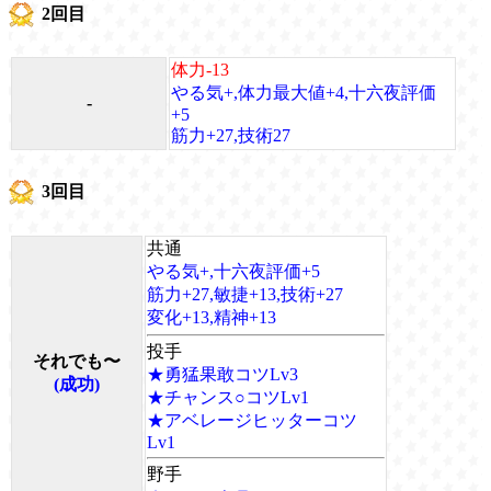
2回目
体力-13
やる気+,体力最大値+4,十六夜評価
-
+5
筋力+27,技術27
3回目
共通
やる気+,十六夜評価+5
筋力+27,敏捷+13,技術+27
変化+13,精神+13
投手
それでも〜
★勇猛果敢コツLv3
(成功)
★チャンス○コツLv1
★アベレージヒッターコツ
Lv1
野手