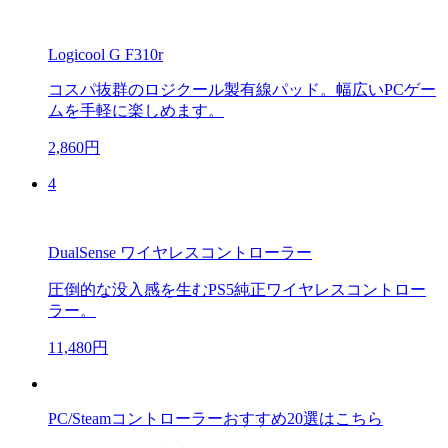
Logicool G F310r
コスパ抜群のロジクール製有線パッド。幅広いPCゲー
ムを手軽に楽しめます。
2,860円
4
DualSense ワイヤレスコントローラー
圧倒的な没入感を生むPS5純正ワイヤレスコントロー
ラー。
11,480円
PC/Steamコントローラーおすすめ20選はこちら