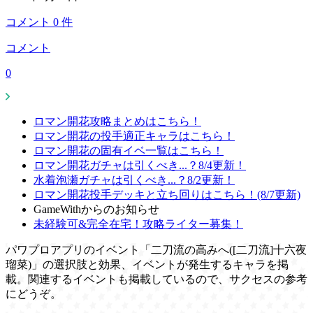
コメント
0
件
コメント
0
ロマン開花攻略まとめはこちら！
ロマン開花の投手適正キャラはこちら！
ロマン開花の固有イベ一覧はこちら！
ロマン開花ガチャは引くべき...？8/4更新！
水着泡瀬ガチャは引くべき...？8/2更新！
ロマン開花投手デッキと立ち回りはこちら！(8/7更新)
GameWithからのお知らせ
未経験可&完全在宅！攻略ライター募集！
パワプロアプリのイベント「二刀流の高みへ([二刀流]十六夜
瑠菜)」の選択肢と効果、イベントが発生するキャラを掲
載。関連するイベントも掲載しているので、サクセスの参考
にどうぞ。