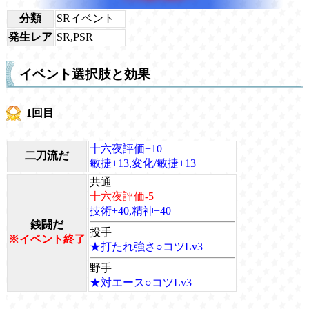
分類
SRイベント
発生レア
SR,PSR
イベント選択肢と効果
1回目
十六夜評価+10
二刀流だ
敏捷+13,変化/敏捷+13
共通
十六夜評価-5
技術+40,精神+40
銭闘だ
投手
※イベント終了
★打たれ強さ○コツLv3
野手
★対エース○コツLv3