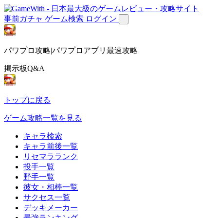
事前ガチャ
ゲーム検索
ログイン
パワプロ攻略|パワプロアプリ最速攻略
掲示板Q&A
トップに戻る
ゲーム攻略一覧を見る
キャラ検索
キャラ前後一覧
リセマラランク
投手一覧
野手一覧
彼女・相棒一覧
サクセス一覧
デッキメーカー
最強ランキング