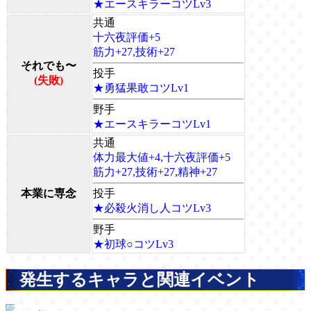
★エースキラーコツLv3
共通
十六夜評価+5
筋力+27,技術+27
それでも〜
投手
(失敗)
★勇猛果敢コツLv1
野手
★エースキラーコツLv1
共通
体力最大値+4,十六夜評価+5
筋力+27,技術+27,精神+27
本業に専念
投手
★必殺火消し人コツLv3
野手
★初球○コツLv3
発生するキャラと関連イベント