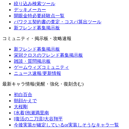
絞り込み検索ツール
デッキメーカー
開眼金特必要経験点一覧
パワクエ契約書の査定・コスパ算出ツール
新フレンド募集掲示板
コミュニティ・掲示板・攻略速報
新フレンド募集掲示板
栄冠クロスのフレンド募集掲示板
雑談・質問掲示板
ゲームウィズコミュニティ
ニュース速報/更新情報
最新キャラ情報(覚醒・強化・復刻含む)
初白百合
朝顔かえで
大桜剛
[水着]泡瀬満里南
[復活の二刀流]大谷翔平
今後実装が確定しているor実装しそうなキャラ一覧