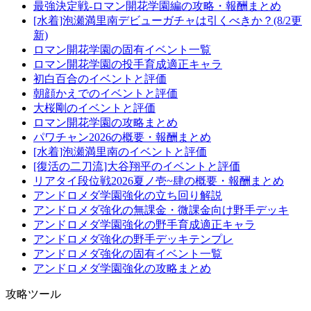
最強決定戦-ロマン開花学園編の攻略・報酬まとめ
[水着]泡瀬満里南デビューガチャは引くべきか？(8/2更
新)
ロマン開花学園の固有イベント一覧
ロマン開花学園の投手育成適正キャラ
初白百合のイベントと評価
朝顔かえでのイベントと評価
大桜剛のイベントと評価
ロマン開花学園の攻略まとめ
パワチャン2026の概要・報酬まとめ
[水着]泡瀬満里南のイベントと評価
[復活の二刀流]大谷翔平のイベントと評価
リアタイ段位戦2026夏ノ壱~肆の概要・報酬まとめ
アンドロメダ学園強化の立ち回り解説
アンドロメダ強化の無課金・微課金向け野手デッキ
アンドロメダ学園強化の野手育成適正キャラ
アンドロメダ強化の野手デッキテンプレ
アンドロメダ強化の固有イベント一覧
アンドロメダ学園強化の攻略まとめ
攻略ツール