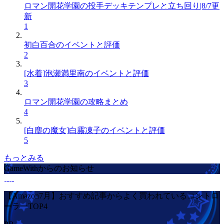
ロマン開花学園の投手デッキテンプレと立ち回り|8/7更
新
1
初白百合のイベントと評価
2
[水着]泡瀬満里南のイベントと評価
3
ロマン開花学園の攻略まとめ
4
[白塵の魔女]白霧凍子のイベントと評価
5
もっとみる
GameWithからのお知らせ
【Amazon7月】おすすめ記事からよく買われているコントロ
ーラーTOP4