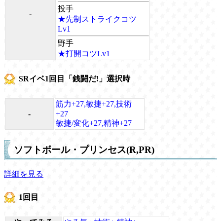
投手
-
★先制ストライクコツ
Lv1
野手
★打開コツLv1
SRイベ1回目「銭闘だ!」選択時
筋力+27,敏捷+27,技術
-
+27
敏捷/変化+27,精神+27
ソフトボール・プリンセス(R,PR)
詳細を見る
1回目