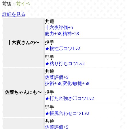
前後：
前イベ
詳細を見る
共通
十六夜評価+5
筋力+58,精神+58
十六夜さんの〜
投手
★根性◯コツLv2
野手
★粘り打ちコツLv2
共通
佐菜評価+5
技術+58,変化/敏捷+58
佐菜ちゃんにも〜
投手
★打たれ強さ◯コツLv2
野手
★帳尻合わせコツLv2
共通
佐菜評価+5