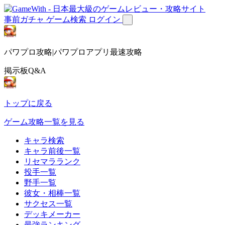
事前ガチャ
ゲーム検索
ログイン
パワプロ攻略|パワプロアプリ最速攻略
掲示板Q&A
トップに戻る
ゲーム攻略一覧を見る
キャラ検索
キャラ前後一覧
リセマラランク
投手一覧
野手一覧
彼女・相棒一覧
サクセス一覧
デッキメーカー
最強ランキング