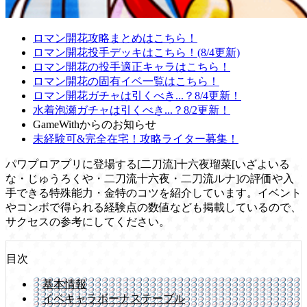
ロマン開花攻略まとめはこちら！
ロマン開花投手デッキはこちら！(8/4更新)
ロマン開花の投手適正キャラはこちら！
ロマン開花の固有イベ一覧はこちら！
ロマン開花ガチャは引くべき...？8/4更新！
水着泡瀬ガチャは引くべき...？8/2更新！
GameWithからのお知らせ
未経験可&完全在宅！攻略ライター募集！
パワプロアプリに登場する[二刀流]十六夜瑠菜[いざよいる
な・じゅうろくや・二刀流十六夜・二刀流ルナ]の評価や入
手できる特殊能力・金特のコツを紹介しています。イベント
やコンボで得られる経験点の数値なども掲載しているので、
サクセスの参考にしてください。
目次
基本情報
イベキャラボーナステーブル