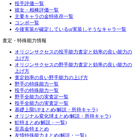
投手評価一覧
彼女・相棒評価一覧
主要キャラの金特依存一覧
コンボ一覧
今後実装が確定しているor実装しそうなキャラ一覧
査定・特殊能力情報
オリジンサクセスの投手能力査定と効率の良い能力の
上げ方
オリジンサクセスの野手能力査定と効率の良い能力の
上げ方
査定効率の良い野手能力の上げ方
野手の特殊能力一覧
投手の特殊能力一覧
野手全能力の実査定一覧
投手全能力の実査定一覧
基礎上限UPまとめ(解説・所持キャラ)
オリジナル変化球まとめ(解説・所持キャラ)
虹特まとめ(解説・一覧)
至高金特まとめ
友情特殊能力まとめ(解説・一覧)