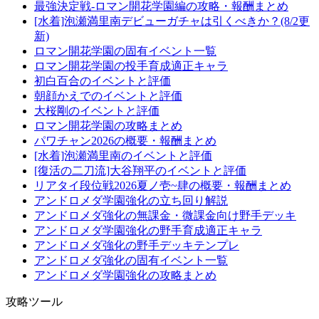
最強決定戦-ロマン開花学園編の攻略・報酬まとめ
[水着]泡瀬満里南デビューガチャは引くべきか？(8/2更
新)
ロマン開花学園の固有イベント一覧
ロマン開花学園の投手育成適正キャラ
初白百合のイベントと評価
朝顔かえでのイベントと評価
大桜剛のイベントと評価
ロマン開花学園の攻略まとめ
パワチャン2026の概要・報酬まとめ
[水着]泡瀬満里南のイベントと評価
[復活の二刀流]大谷翔平のイベントと評価
リアタイ段位戦2026夏ノ壱~肆の概要・報酬まとめ
アンドロメダ学園強化の立ち回り解説
アンドロメダ強化の無課金・微課金向け野手デッキ
アンドロメダ学園強化の野手育成適正キャラ
アンドロメダ強化の野手デッキテンプレ
アンドロメダ強化の固有イベント一覧
アンドロメダ学園強化の攻略まとめ
攻略ツール