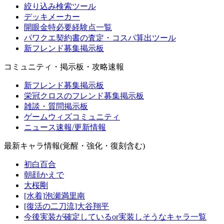
絞り込み検索ツール
デッキメーカー
開眼金特必要経験点一覧
パワクエ契約書の査定・コスパ算出ツール
新フレンド募集掲示板
コミュニティ・掲示板・攻略速報
新フレンド募集掲示板
栄冠クロスのフレンド募集掲示板
雑談・質問掲示板
ゲームウィズコミュニティ
ニュース速報/更新情報
最新キャラ情報(覚醒・強化・復刻含む)
初白百合
朝顔かえで
大桜剛
[水着]泡瀬満里南
[復活の二刀流]大谷翔平
今後実装が確定しているor実装しそうなキャラ一覧