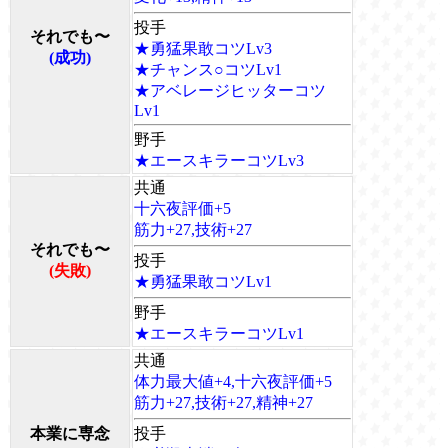
投手
それでも〜
★勇猛果敢コツLv3
(成功)
★チャンス○コツLv1
★アベレージヒッターコツ
Lv1
野手
★エースキラーコツLv3
共通
十六夜評価+5
筋力+27,技術+27
それでも〜
投手
(失敗)
★勇猛果敢コツLv1
野手
★エースキラーコツLv1
共通
体力最大値+4,十六夜評価+5
筋力+27,技術+27,精神+27
本業に専念
投手