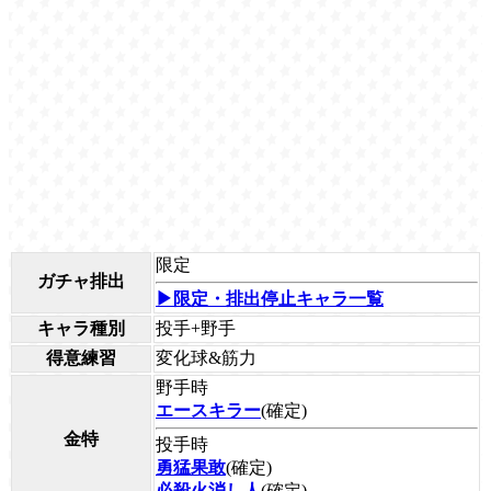
限定
ガチャ排出
▶限定・排出停止キャラ一覧
キャラ種別
投手+野手
得意練習
変化球&筋力
野手時
エースキラー
(確定)
金特
投手時
勇猛果敢
(確定)
必殺火消し人
(確定)