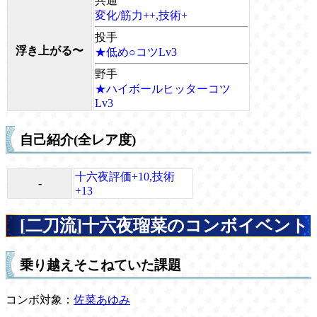
共通
変化/筋力++,技術+
投手
浮き上がる〜
★低め○コツLv3
野手
★ハイボールヒッターコツ
Lv3
自己紹介(全レア度)
十六夜評価+10,技術
-
+13
[二刀流]十六夜瑠菜のコンボイベント
乗り越えそこねていた課題
コンボ対象：
佐菜あゆみ