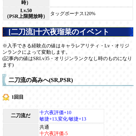
時）
Lv.50
タッグボーナス120%
（PSR上限開放時）
[二刀流]十六夜瑠菜のイベント
※入手できる経験点の値はキャラレアリティ・Lv・オリジ
ンランクによって変動します。
(記事内の値はSRLv35・オリジンランクなし時のものになり
ます)
二刀流の高みへ(SR,PSR)
1回目
十六夜評価+10
二刀流だ
敏捷+13,変化/敏捷+13
共通
十六夜評価-5