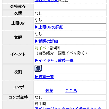
金特依存
-
友情
なし
なし
上限UP
▶上限UPの詳細
なし
覚醒
▶覚醒の詳細
前イベ
：計4回
（自己紹介・固定イベを除く）
イベント
▶イベキャラ前後一覧
役割
▶役割一覧
コンボ
佐菜
こころ
コンボ金特
なし
野手時
アベレージヒッター
/
ハイボールヒッタ