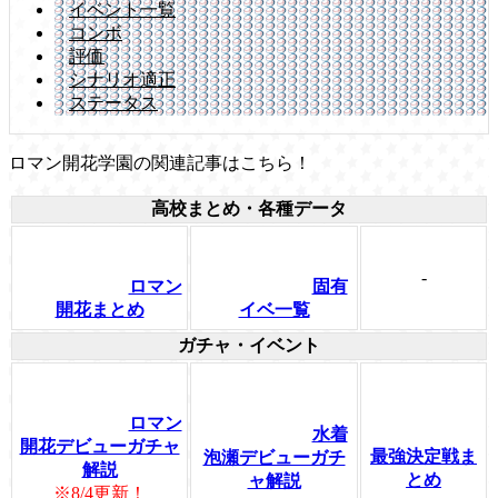
イベント一覧
コンボ
評価
シナリオ適正
ステータス
ロマン開花学園の関連記事はこちら！
高校まとめ・各種データ
-
ロマン
固有
開花まとめ
イベ一覧
ガチャ・イベント
ロマン
水着
開花デビューガチャ
最強決定戦ま
泡瀬デビューガチ
解説
とめ
ャ解説
※8/4更新！