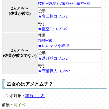
技術+39,変化/敏捷+39,精神+39
2人とも〜
投手
(佐菜が彼女)
★奪三振コツLv2
野手
★盗塁◯コツLv2
共通
精神+58
★いいヤツを取得
2人とも〜
投手
(佐菜が彼女でない)
★逃げ球コツLv2
野手
★守備職人コツlv2
乙女心はアメとムチ？
コンボ対象：
響乃こころ
前後：
前イベ