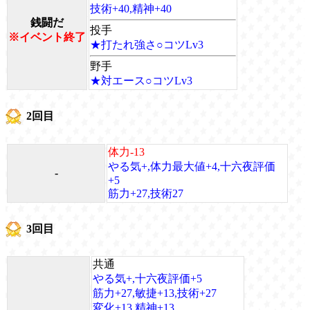
技術+40,精神+40
銭闘だ
投手
※イベント終了
★打たれ強さ○コツLv3
野手
★対エース○コツLv3
2回目
体力-13
やる気+,体力最大値+4,十六夜評価
-
+5
筋力+27,技術27
3回目
共通
やる気+,十六夜評価+5
筋力+27,敏捷+13,技術+27
変化+13,精神+13