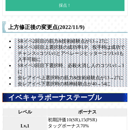
上方修正後の変更点(2022/11/9)
SRイベ2回目の筋力&技術経験点が13→27に
SRイベ3回目上選択肢の成功率UP、投手時は成功で
チャンス○コツLv1とアベレージヒッターコツLv1も
入手可能に
SRイベ3回目下選択時、必殺火消し人のコツLv1→3
に
全レアイベ上選択時の筋力&技術経験点が13→27に
全レアイベ下選択時の精神経験点が40→54に
イベキャラボーナステーブル
レベル
ボーナス
初期評価10(SR),15(PSR)
Lv,1
タッグボーナス70%