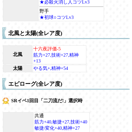
★必殺火消し人コツLv3
野手
★初球○コツLv3
北風と太陽(全レア度)
十六夜評価-5
北風
筋力+27,技術+27,精神
+13
太陽
やる気+,精神+54
エピローグ(全レア度)
SRイベ1回目「二刀流だ!」選択時
共通
筋力+40,敏捷+27,技術+40
敏捷/変化+40,精神+27