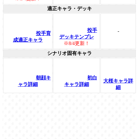
適正キャラ・デッキ
投手
-
投手育
デッキテンプレ
成適正キャラ
※8/4更新！
シナリオ固有キャラ
朝顔キ
初白
大桜キャラ詳
ャラ詳細
キャラ詳細
細