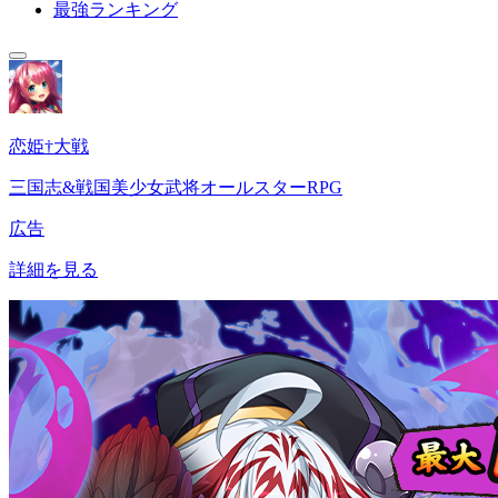
最強ランキング
恋姫†大戦
三国志&戦国美少女武将オールスターRPG
広告
詳細を見る