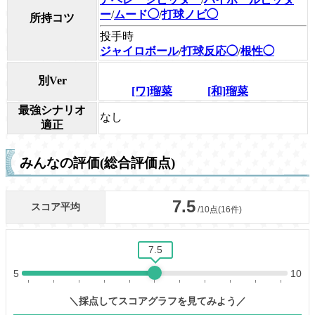
ー
/
ムード◯
/
打球ノビ◯
所持コツ
投手時
ジャイロボール
/
打球反応◯
/
根性◯
別Ver
[ワ]瑠菜
[和]瑠菜
最強シナリオ
なし
適正
みんなの評価(総合評価点)