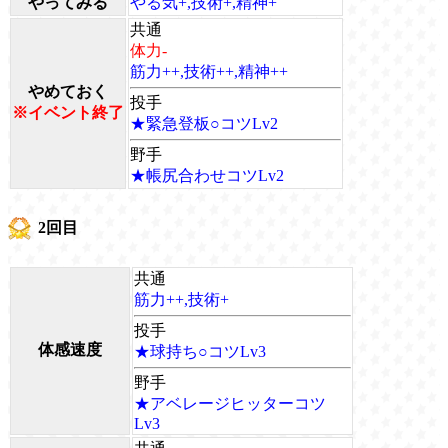
やってみる
やる気+,技術+,精神+
共通
体力-
筋力++,技術++,精神++
やめておく
投手
※イベント終了
★緊急登板○コツLv2
野手
★帳尻合わせコツLv2
2回目
共通
筋力++,技術+
投手
体感速度
★球持ち○コツLv3
野手
★アベレージヒッターコツ
Lv3