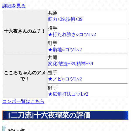
詳細を見る
共通
筋力+39,技術+39
投手
十六夜さんのムチ！
★打たれ強さ○コツLv2
野手
★窮地○コツLv2
共通
変化/敏捷+39,精神+39
こころちゃんのアメ
投手
で！
★ノビ○コツLv2
野手
★広角打法コツLv2
コンボ一覧はこちら
[二刀流]十六夜瑠菜の評価