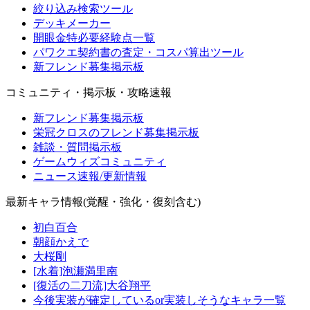
絞り込み検索ツール
デッキメーカー
開眼金特必要経験点一覧
パワクエ契約書の査定・コスパ算出ツール
新フレンド募集掲示板
コミュニティ・掲示板・攻略速報
新フレンド募集掲示板
栄冠クロスのフレンド募集掲示板
雑談・質問掲示板
ゲームウィズコミュニティ
ニュース速報/更新情報
最新キャラ情報(覚醒・強化・復刻含む)
初白百合
朝顔かえで
大桜剛
[水着]泡瀬満里南
[復活の二刀流]大谷翔平
今後実装が確定しているor実装しそうなキャラ一覧