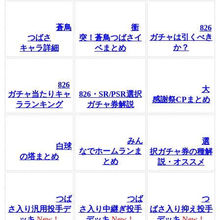
蒼鳥
衝
826
ガチャは引くべき
つばさ
突！蒼鳥つばさイ
か？
キャラ詳細
ベまとめ
826
大
ガチャ当たりキャ
826・SR/PSR選択
感謝祭CPまとめ
ラランキング
ガチャ券解説
みん
選
白球
なでホームランま
択ガチャ券の種解
の塔まとめ
とめ
説・オススメ
つば
つば
つ
さ入り汎用投手デ
さ入り中継ぎ投手
ばさ入り抑え投手
ッキ
New！
デッキ
New！
デッキ
New！