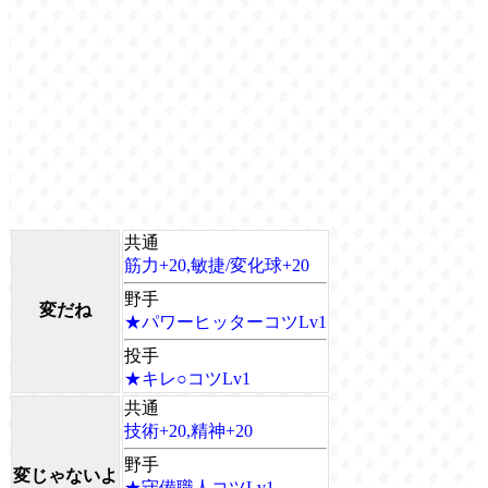
共通
筋力+20,敏捷/変化球+20
野手
変だね
★パワーヒッターコツLv1
投手
★キレ○コツLv1
共通
技術+20,精神+20
野手
変じゃないよ
★守備職人コツLv1