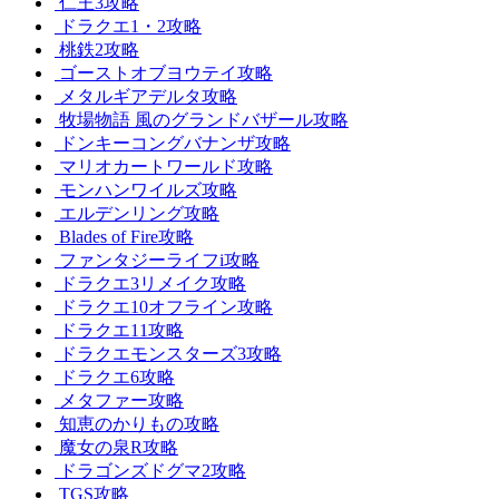
仁王3攻略
ドラクエ1・2攻略
桃鉄2攻略
ゴーストオブヨウテイ攻略
メタルギアデルタ攻略
牧場物語 風のグランドバザール攻略
ドンキーコングバナンザ攻略
マリオカートワールド攻略
モンハンワイルズ攻略
エルデンリング攻略
Blades of Fire攻略
ファンタジーライフi攻略
ドラクエ3リメイク攻略
ドラクエ10オフライン攻略
ドラクエ11攻略
ドラクエモンスターズ3攻略
ドラクエ6攻略
メタファー攻略
知恵のかりもの攻略
魔女の泉R攻略
ドラゴンズドグマ2攻略
TGS攻略