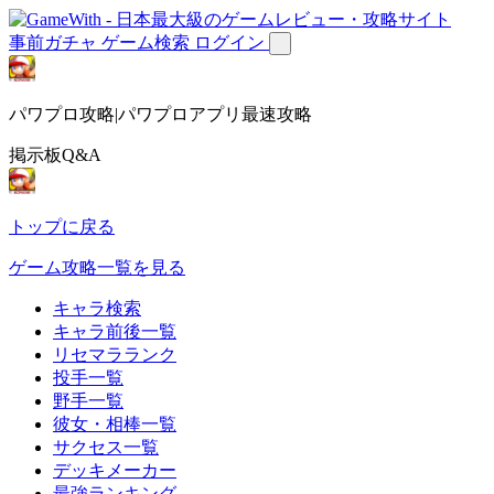
事前ガチャ
ゲーム検索
ログイン
パワプロ攻略|パワプロアプリ最速攻略
掲示板Q&A
トップに戻る
ゲーム攻略一覧を見る
キャラ検索
キャラ前後一覧
リセマラランク
投手一覧
野手一覧
彼女・相棒一覧
サクセス一覧
デッキメーカー
最強ランキング