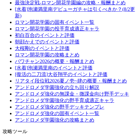
最強決定戦-ロマン開花学園編の攻略・報酬まとめ
[水着]泡瀬満里南デビューガチャは引くべきか？(8/2更
新)
ロマン開花学園の固有イベント一覧
ロマン開花学園の投手育成適正キャラ
初白百合のイベントと評価
朝顔かえでのイベントと評価
大桜剛のイベントと評価
ロマン開花学園の攻略まとめ
パワチャン2026の概要・報酬まとめ
[水着]泡瀬満里南のイベントと評価
[復活の二刀流]大谷翔平のイベントと評価
リアタイ段位戦2026夏ノ壱~肆の概要・報酬まとめ
アンドロメダ学園強化の立ち回り解説
アンドロメダ強化の無課金・微課金向け野手デッキ
アンドロメダ学園強化の野手育成適正キャラ
アンドロメダ強化の野手デッキテンプレ
アンドロメダ強化の固有イベント一覧
アンドロメダ学園強化の攻略まとめ
攻略ツール