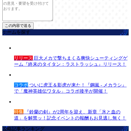
ゲームを探す
リリース
巨大メカで撃ちまくる爽快シューティングゲ
ーム『終末のタイタン：ラストラッシュ』リリース！
コラボ
ついに虎王＆影虎が来た！『鋼嵐 - メカラシ』
で「魔神英雄伝ワタル」コラボ後半が開催！
特集
『鈴蘭の剣』が2周年を迎え、新章「氷と血の
道」を解禁ッ！記念イベントの報酬もお見逃し無く！
攻略記事ランキング