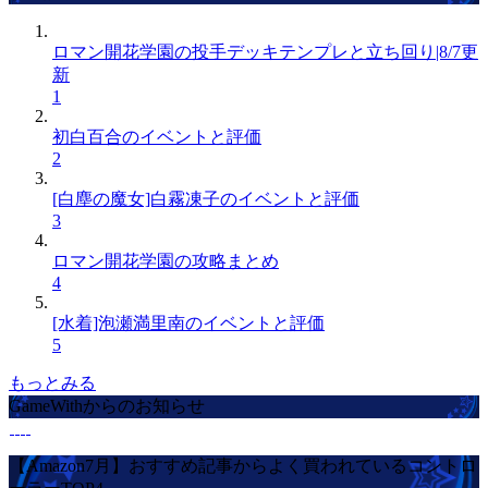
ロマン開花学園の投手デッキテンプレと立ち回り|8/7更
新
1
初白百合のイベントと評価
2
[白塵の魔女]白霧凍子のイベントと評価
3
ロマン開花学園の攻略まとめ
4
[水着]泡瀬満里南のイベントと評価
5
もっとみる
GameWithからのお知らせ
【Amazon7月】おすすめ記事からよく買われているコントロ