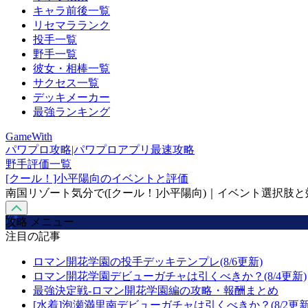
キャラ前後一覧
リセマラランク
投手一覧
野手一覧
彼女・相棒一覧
サクセス一覧
デッキメーカー
最強ランキング
GameWith
パワプロ攻略|パワプロアプリ最速攻略
野手評価一覧
[クール！]小平陽向のイベントと評価
南国リゾート気分で([クール！]小平陽向)｜イベント選択肢と
攻略 メニュー
注目の記事
ロマン開花学園の投手デッキテンプレ(8/6更新)
ロマン開花学園デビューガチャは引くべきか？(8/4更新)
最強決定戦-ロマン開花学園編の攻略・報酬まとめ
[水着]泡瀬満里南デビューガチャは引くべきか？(8/2更新