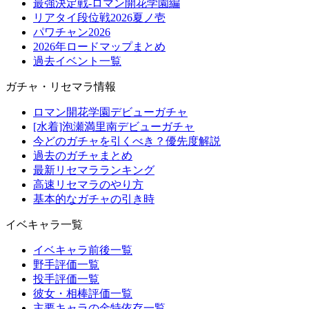
最強決定戦-ロマン開花学園編
リアタイ段位戦2026夏ノ壱
パワチャン2026
2026年ロードマップまとめ
過去イベント一覧
ガチャ・リセマラ情報
ロマン開花学園デビューガチャ
[水着]泡瀬満里南デビューガチャ
今どのガチャを引くべき？優先度解説
過去のガチャまとめ
最新リセマラランキング
高速リセマラのやり方
基本的なガチャの引き時
イベキャラ一覧
イベキャラ前後一覧
野手評価一覧
投手評価一覧
彼女・相棒評価一覧
主要キャラの金特依存一覧