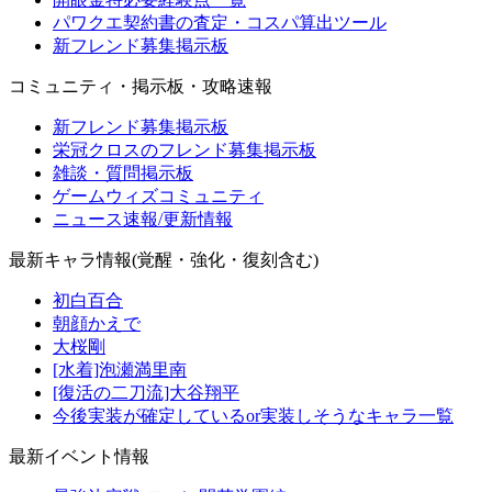
パワクエ契約書の査定・コスパ算出ツール
新フレンド募集掲示板
コミュニティ・掲示板・攻略速報
新フレンド募集掲示板
栄冠クロスのフレンド募集掲示板
雑談・質問掲示板
ゲームウィズコミュニティ
ニュース速報/更新情報
最新キャラ情報(覚醒・強化・復刻含む)
初白百合
朝顔かえで
大桜剛
[水着]泡瀬満里南
[復活の二刀流]大谷翔平
今後実装が確定しているor実装しそうなキャラ一覧
最新イベント情報