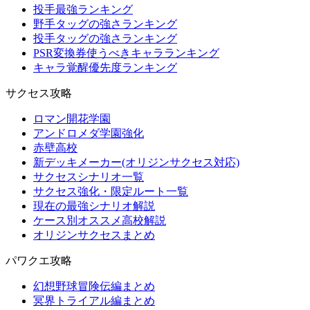
投手最強ランキング
野手タッグの強さランキング
投手タッグの強さランキング
PSR変換券使うべきキャラランキング
キャラ覚醒優先度ランキング
サクセス攻略
ロマン開花学園
アンドロメダ学園強化
赤壁高校
新デッキメーカー(オリジンサクセス対応)
サクセスシナリオ一覧
サクセス強化・限定ルート一覧
現在の最強シナリオ解説
ケース別オススメ高校解説
オリジンサクセスまとめ
パワクエ攻略
幻想野球冒険伝編まとめ
冥界トライアル編まとめ