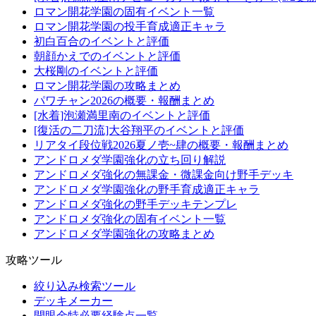
ロマン開花学園の固有イベント一覧
ロマン開花学園の投手育成適正キャラ
初白百合のイベントと評価
朝顔かえでのイベントと評価
大桜剛のイベントと評価
ロマン開花学園の攻略まとめ
パワチャン2026の概要・報酬まとめ
[水着]泡瀬満里南のイベントと評価
[復活の二刀流]大谷翔平のイベントと評価
リアタイ段位戦2026夏ノ壱~肆の概要・報酬まとめ
アンドロメダ学園強化の立ち回り解説
アンドロメダ強化の無課金・微課金向け野手デッキ
アンドロメダ学園強化の野手育成適正キャラ
アンドロメダ強化の野手デッキテンプレ
アンドロメダ強化の固有イベント一覧
アンドロメダ学園強化の攻略まとめ
攻略ツール
絞り込み検索ツール
デッキメーカー
開眼金特必要経験点一覧