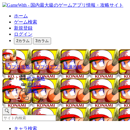
ホーム
ゲーム検索
新規登録
ログイン
2カラム
3カラム
パワプロ攻略|パワプロアプリ最速攻略
他の攻略
コミュ
速報
掲示板
キャラ検索