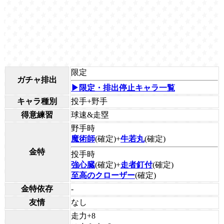
限定
ガチャ排出
▶限定・排出停止キャラ一覧
キャラ種別
投手+野手
得意練習
球速&走塁
野手時
魔術師
(確定)+
牛若丸
(確定)
金特
投手時
強心臓
(確定)+
走者釘付
(確定)
至高のクローザー
(確定)
金特依存
-
友情
なし
走力+8