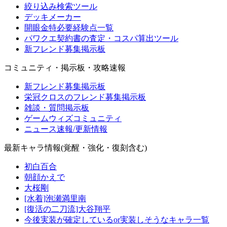
絞り込み検索ツール
デッキメーカー
開眼金特必要経験点一覧
パワクエ契約書の査定・コスパ算出ツール
新フレンド募集掲示板
コミュニティ・掲示板・攻略速報
新フレンド募集掲示板
栄冠クロスのフレンド募集掲示板
雑談・質問掲示板
ゲームウィズコミュニティ
ニュース速報/更新情報
最新キャラ情報(覚醒・強化・復刻含む)
初白百合
朝顔かえで
大桜剛
[水着]泡瀬満里南
[復活の二刀流]大谷翔平
今後実装が確定しているor実装しそうなキャラ一覧