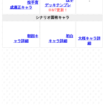
投手
-
投手育
デッキテンプレ
成適正キャラ
※8/7更新！
シナリオ固有キャラ
朝顔キ
初白
大桜キャラ詳
ャラ詳細
キャラ詳細
細