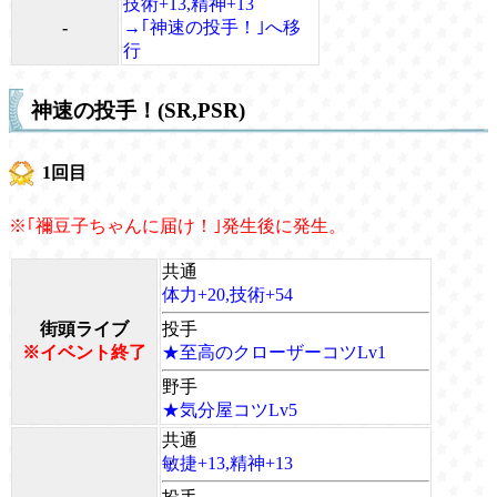
技術+13,精神+13
-
→｢神速の投手！｣へ移
行
神速の投手！(SR,PSR)
1回目
※｢禰豆子ちゃんに届け！｣発生後に発生。
共通
体力+20,技術+54
街頭ライブ
投手
※イベント終了
★至高のクローザーコツLv1
野手
★気分屋コツLv5
共通
敏捷+13,精神+13