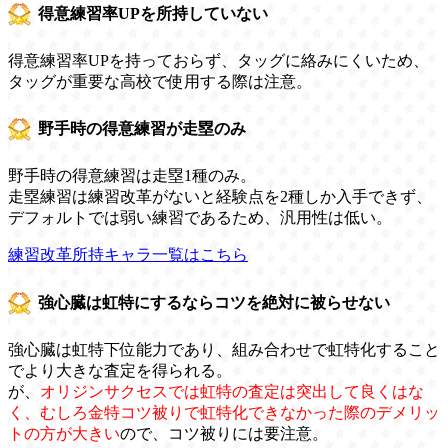
得意練習率UPを所持していない
得意練習率UPを持っておらず、タッグに絡みにくいため、
タッグが重要な高校で使用する際は注意。
野手時の得意練習が走塁のみ
野手時の得意練習は走塁1種のみ。
走塁練習は練習改革がないと経験点を2種しか入手できず、
デフォルトでは弱い練習であるため、汎用性は低い。
練習改革所持キャラ一覧はこちら
強心臓は虹特にするならコツを絶対に被らせない
強心臓は虹特下位能力であり、組み合わせで虹特化すること
でより大きな査定を得られる。
が、
オリジンサクセスでは虹特の査定は突出して良くはな
く、むしろ金特コツ被りで虹特化できなかった際のデメリッ
トの方が大きい
ので、コツ被りには要注意。