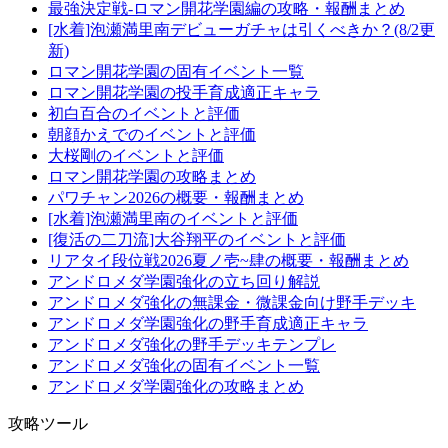
最強決定戦-ロマン開花学園編の攻略・報酬まとめ
[水着]泡瀬満里南デビューガチャは引くべきか？(8/2更
新)
ロマン開花学園の固有イベント一覧
ロマン開花学園の投手育成適正キャラ
初白百合のイベントと評価
朝顔かえでのイベントと評価
大桜剛のイベントと評価
ロマン開花学園の攻略まとめ
パワチャン2026の概要・報酬まとめ
[水着]泡瀬満里南のイベントと評価
[復活の二刀流]大谷翔平のイベントと評価
リアタイ段位戦2026夏ノ壱~肆の概要・報酬まとめ
アンドロメダ学園強化の立ち回り解説
アンドロメダ強化の無課金・微課金向け野手デッキ
アンドロメダ学園強化の野手育成適正キャラ
アンドロメダ強化の野手デッキテンプレ
アンドロメダ強化の固有イベント一覧
アンドロメダ学園強化の攻略まとめ
攻略ツール