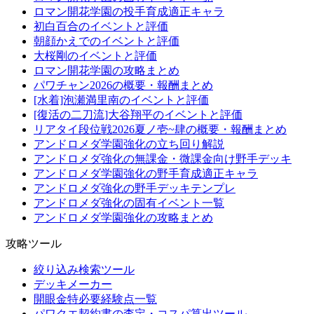
ロマン開花学園の投手育成適正キャラ
初白百合のイベントと評価
朝顔かえでのイベントと評価
大桜剛のイベントと評価
ロマン開花学園の攻略まとめ
パワチャン2026の概要・報酬まとめ
[水着]泡瀬満里南のイベントと評価
[復活の二刀流]大谷翔平のイベントと評価
リアタイ段位戦2026夏ノ壱~肆の概要・報酬まとめ
アンドロメダ学園強化の立ち回り解説
アンドロメダ強化の無課金・微課金向け野手デッキ
アンドロメダ学園強化の野手育成適正キャラ
アンドロメダ強化の野手デッキテンプレ
アンドロメダ強化の固有イベント一覧
アンドロメダ学園強化の攻略まとめ
攻略ツール
絞り込み検索ツール
デッキメーカー
開眼金特必要経験点一覧
パワクエ契約書の査定・コスパ算出ツール