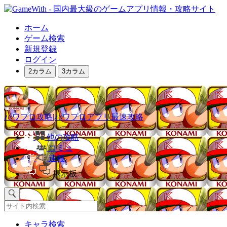
ホーム
ゲーム検索
新規登録
ログイン
2カラム
3カラム
パワプロ攻略|パワプロアプリ最速攻略
他の攻略
コミュ
速報
掲示板
キャラ検索