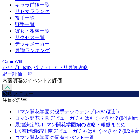
キャラ前後一覧
リセマラランク
投手一覧
野手一覧
彼女・相棒一覧
サクセス一覧
デッキメーカー
最強ランキング
GameWith
パワプロ攻略|パワプロアプリ最速攻略
野手評価一覧
内藤明瑠のイベントと評価
攻略 メニュー
注目の記事
ロマン開花学園の投手デッキテンプレ(8/6更新)
ロマン開花学園デビューガチャは引くべきか？(8/4更新)
最強決定戦-ロマン開花学園編の攻略・報酬まとめ
[水着]泡瀬満里南デビューガチャは引くべきか？(8/2更新
ロマン開花学園の固有イベント一覧