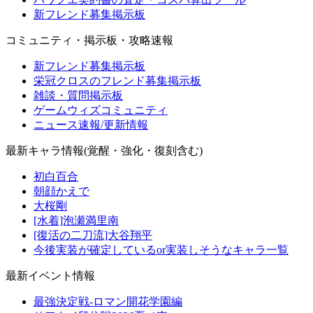
新フレンド募集掲示板
コミュニティ・掲示板・攻略速報
新フレンド募集掲示板
栄冠クロスのフレンド募集掲示板
雑談・質問掲示板
ゲームウィズコミュニティ
ニュース速報/更新情報
最新キャラ情報(覚醒・強化・復刻含む)
初白百合
朝顔かえで
大桜剛
[水着]泡瀬満里南
[復活の二刀流]大谷翔平
今後実装が確定しているor実装しそうなキャラ一覧
最新イベント情報
最強決定戦-ロマン開花学園編