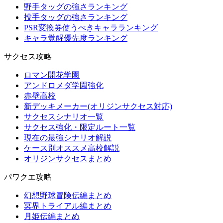
野手タッグの強さランキング
投手タッグの強さランキング
PSR変換券使うべきキャラランキング
キャラ覚醒優先度ランキング
サクセス攻略
ロマン開花学園
アンドロメダ学園強化
赤壁高校
新デッキメーカー(オリジンサクセス対応)
サクセスシナリオ一覧
サクセス強化・限定ルート一覧
現在の最強シナリオ解説
ケース別オススメ高校解説
オリジンサクセスまとめ
パワクエ攻略
幻想野球冒険伝編まとめ
冥界トライアル編まとめ
月姫伝編まとめ