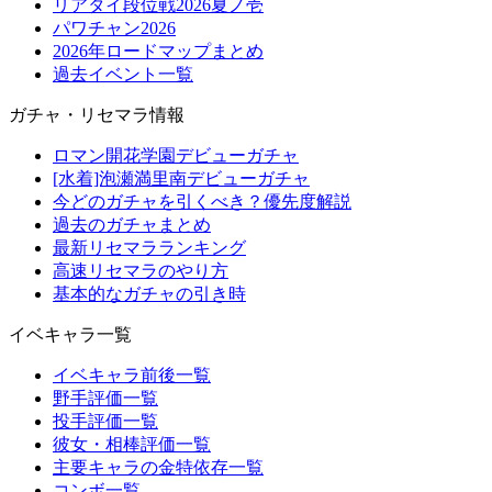
リアタイ段位戦2026夏ノ壱
パワチャン2026
2026年ロードマップまとめ
過去イベント一覧
ガチャ・リセマラ情報
ロマン開花学園デビューガチャ
[水着]泡瀬満里南デビューガチャ
今どのガチャを引くべき？優先度解説
過去のガチャまとめ
最新リセマラランキング
高速リセマラのやり方
基本的なガチャの引き時
イベキャラ一覧
イベキャラ前後一覧
野手評価一覧
投手評価一覧
彼女・相棒評価一覧
主要キャラの金特依存一覧
コンボ一覧