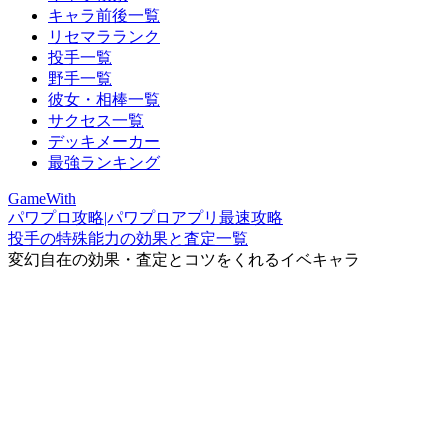
キャラ前後一覧
リセマラランク
投手一覧
野手一覧
彼女・相棒一覧
サクセス一覧
デッキメーカー
最強ランキング
GameWith
パワプロ攻略|パワプロアプリ最速攻略
投手の特殊能力の効果と査定一覧
変幻自在の効果・査定とコツをくれるイベキャラ