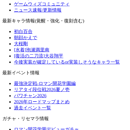
ゲームウィズコミュニティ
ニュース速報/更新情報
最新キャラ情報(覚醒・強化・復刻含む)
初白百合
朝顔かえで
大桜剛
[水着]泡瀬満里南
[復活の二刀流]大谷翔平
今後実装が確定しているor実装しそうなキャラ一覧
最新イベント情報
最強決定戦-ロマン開花学園編
リアタイ段位戦2026夏ノ壱
パワチャン2026
2026年ロードマップまとめ
過去イベント一覧
ガチャ・リセマラ情報
ロマン開花学園デビューガチャ