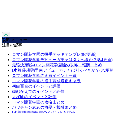
攻略 メニュー
注目の記事
ロマン開花学園の投手デッキテンプレ(8/7更新)
ロマン開花学園デビューガチャは引くべきか？(8/4更新)
最強決定戦-ロマン開花学園編の攻略・報酬まとめ
[水着]泡瀬満里南デビューガチャは引くべきか？(8/2更新
ロマン開花学園の固有イベント一覧
ロマン開花学園の投手育成適正キャラ
初白百合のイベントと評価
朝顔かえでのイベントと評価
大桜剛のイベントと評価
ロマン開花学園の攻略まとめ
パワチャン2026の概要・報酬まとめ
[水着]泡瀬満里南のイベントと評価