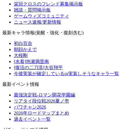
栄冠クロスのフレンド募集掲示板
雑談・質問掲示板
ゲームウィズコミュニティ
ニュース速報/更新情報
最新キャラ情報(覚醒・強化・復刻含む)
初白百合
朝顔かえで
大桜剛
[水着]泡瀬満里南
[復活の二刀流]大谷翔平
今後実装が確定しているor実装しそうなキャラ一覧
最新イベント情報
最強決定戦-ロマン開花学園編
リアタイ段位戦2026夏ノ壱
パワチャン2026
2026年ロードマップまとめ
過去イベント一覧