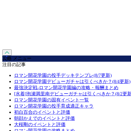
攻略 メニュー
注目の記事
ロマン開花学園の投手デッキテンプレ(8/7更新)
ロマン開花学園デビューガチャは引くべきか？(8/4更新)
最強決定戦-ロマン開花学園編の攻略・報酬まとめ
[水着]泡瀬満里南デビューガチャは引くべきか？(8/2更新
ロマン開花学園の固有イベント一覧
ロマン開花学園の投手育成適正キャラ
初白百合のイベントと評価
朝顔かえでのイベントと評価
大桜剛のイベントと評価
ロマン開花学園の攻略まとめ