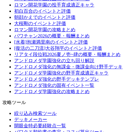
ロマン開花学園の投手育成適正キャラ
初白百合のイベントと評価
朝顔かえでのイベントと評価
大桜剛のイベントと評価
ロマン開花学園の攻略まとめ
パワチャン2026の概要・報酬まとめ
[水着]泡瀬満里南のイベントと評価
[復活の二刀流]大谷翔平のイベントと評価
リアタイ段位戦2026夏ノ壱~肆の概要・報酬まとめ
アンドロメダ学園強化の立ち回り解説
アンドロメダ強化の無課金・微課金向け野手デッキ
アンドロメダ学園強化の野手育成適正キャラ
アンドロメダ強化の野手デッキテンプレ
アンドロメダ強化の固有イベント一覧
アンドロメダ学園強化の攻略まとめ
攻略ツール
絞り込み検索ツール
デッキメーカー
開眼金特必要経験点一覧
パワクエ契約書の査定・コスパ算出ツール