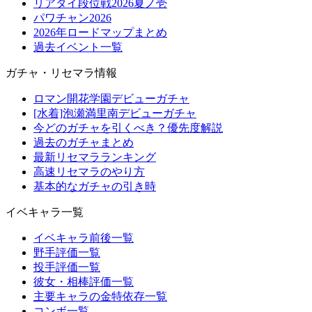
リアタイ段位戦2026夏ノ壱
パワチャン2026
2026年ロードマップまとめ
過去イベント一覧
ガチャ・リセマラ情報
ロマン開花学園デビューガチャ
[水着]泡瀬満里南デビューガチャ
今どのガチャを引くべき？優先度解説
過去のガチャまとめ
最新リセマラランキング
高速リセマラのやり方
基本的なガチャの引き時
イベキャラ一覧
イベキャラ前後一覧
野手評価一覧
投手評価一覧
彼女・相棒評価一覧
主要キャラの金特依存一覧
コンボ一覧