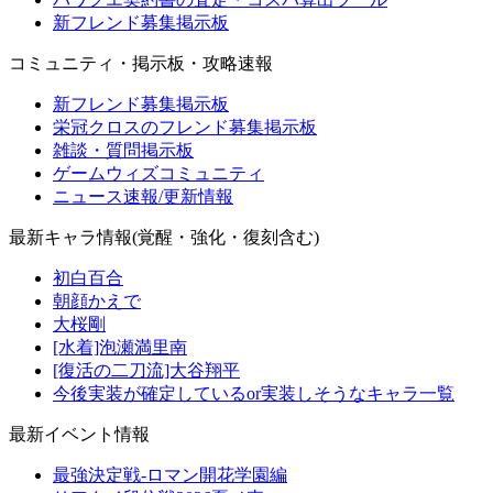
新フレンド募集掲示板
コミュニティ・掲示板・攻略速報
新フレンド募集掲示板
栄冠クロスのフレンド募集掲示板
雑談・質問掲示板
ゲームウィズコミュニティ
ニュース速報/更新情報
最新キャラ情報(覚醒・強化・復刻含む)
初白百合
朝顔かえで
大桜剛
[水着]泡瀬満里南
[復活の二刀流]大谷翔平
今後実装が確定しているor実装しそうなキャラ一覧
最新イベント情報
最強決定戦-ロマン開花学園編