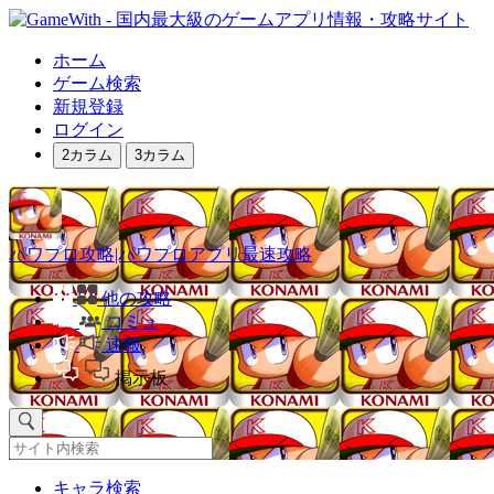
ホーム
ゲーム検索
新規登録
ログイン
2カラム
3カラム
パワプロ攻略|パワプロアプリ最速攻略
他の攻略
コミュ
速報
掲示板
キャラ検索