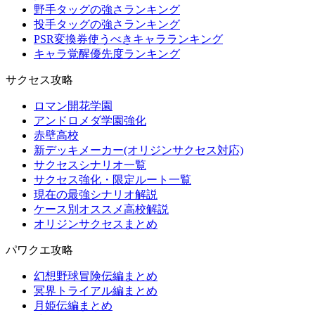
野手タッグの強さランキング
投手タッグの強さランキング
PSR変換券使うべきキャラランキング
キャラ覚醒優先度ランキング
サクセス攻略
ロマン開花学園
アンドロメダ学園強化
赤壁高校
新デッキメーカー(オリジンサクセス対応)
サクセスシナリオ一覧
サクセス強化・限定ルート一覧
現在の最強シナリオ解説
ケース別オススメ高校解説
オリジンサクセスまとめ
パワクエ攻略
幻想野球冒険伝編まとめ
冥界トライアル編まとめ
月姫伝編まとめ