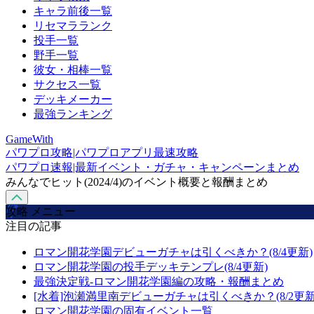
キャラ前後一覧
リセマラランク
投手一覧
野手一覧
彼女・相棒一覧
サクセス一覧
デッキメーカー
最強ランキング
GameWith
パワプロ攻略|パワプロアプリ最速攻略
パワプロ速報|最新イベント・ガチャ・キャンペーンまとめ
みんなでヒット(2024/4)のイベント概要と報酬まとめ
攻略 メニュー
注目の記事
ロマン開花学園デビューガチャは引くべきか？(8/4更新)
ロマン開花学園の投手デッキテンプレ(8/4更新)
最強決定戦-ロマン開花学園編の攻略・報酬まとめ
[水着]泡瀬満里南デビューガチャは引くべきか？(8/2更新
ロマン開花学園の固有イベント一覧