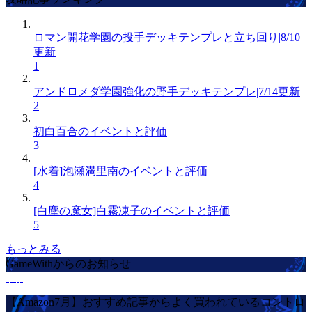
ロマン開花学園の投手デッキテンプレと立ち回り|8/10
更新
1
アンドロメダ学園強化の野手デッキテンプレ|7/14更新
2
初白百合のイベントと評価
3
[水着]泡瀬満里南のイベントと評価
4
[白塵の魔女]白霧凍子のイベントと評価
5
もっとみる
GameWithからのお知らせ
【Amazon7月】おすすめ記事からよく買われているコントロ