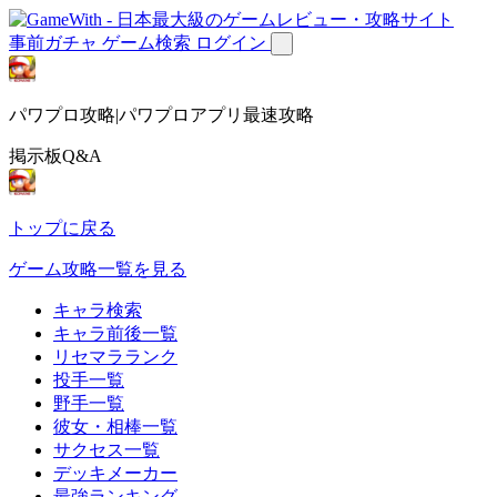
事前ガチャ
ゲーム検索
ログイン
パワプロ攻略|パワプロアプリ最速攻略
掲示板Q&A
トップに戻る
ゲーム攻略一覧を見る
キャラ検索
キャラ前後一覧
リセマラランク
投手一覧
野手一覧
彼女・相棒一覧
サクセス一覧
デッキメーカー
最強ランキング