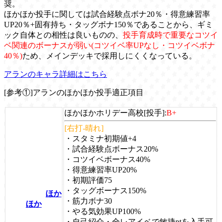
奨。
ほかほか投手に関しては試合経験点ボナ20％・得意練習率
UP20％+固有持ち・タッグボナ150％であることから、ギミ
ック自体との相性は良いものの、
投手育成時で重要なコツイ
ベ関連のボーナスが弱い(コツイベ率UPなし・コツイベボナ
40％)
ため、メインデッキで採用しにくくなっている。
アランのキャラ詳細はこちら
[参考①]アランのほかほか投手適正項目
ほかほかホリデー高校[投手]:
B+
[右打-晴れ]
・スタミナ初期値+4
・試合経験点ボーナス20%
・コツイベボーナス40%
・得意練習率UP20%
・初期評価75
・タッグボーナス150%
ほか
・筋力ボナ30
ほか
・やる気効果UP100%
・自己紹介・全レアイベで敏捷ptを入手可