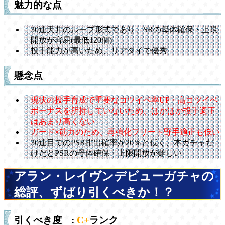
魅力的な点
30連天井のループ形式であり、SRの母体確保・上限
開放が容易(最低120個)
投手能力が高いため、リアタイで優秀
懸念点
現状の投手育成で重要なコツイベ率UP・高コツイベ
ボーナスを所持していないため、ほかほか投手適正
はあまり高くない
ガード×筋力のため、再強化フリート野手適正も低い
30連目でのPSR排出確率が20％と低く、本ガチャだ
けだとPSRの母体確保・上限開放が難しい
アラン・レイヴンデビューガチャの
総評、ずばり引くべきか！？
引くべき度 :
C+
ランク