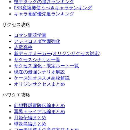
投手タッグの強さランキング
PSR変換券使うべきキャラランキング
キャラ覚醒優先度ランキング
サクセス攻略
ロマン開花学園
アンドロメダ学園強化
赤壁高校
新デッキメーカー(オリジンサクセス対応)
サクセスシナリオ一覧
サクセス強化・限定ルート一覧
現在の最強シナリオ解説
ケース別オススメ高校解説
オリジンサクセスまとめ
パワクエ攻略
幻想野球冒険伝編まとめ
冥界トライアル編まとめ
月姫伝編まとめ
球炎島編まとめ
コーチ用選手の育成方法まとめ