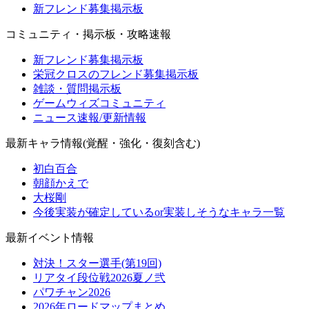
新フレンド募集掲示板
コミュニティ・掲示板・攻略速報
新フレンド募集掲示板
栄冠クロスのフレンド募集掲示板
雑談・質問掲示板
ゲームウィズコミュニティ
ニュース速報/更新情報
最新キャラ情報(覚醒・強化・復刻含む)
初白百合
朝顔かえで
大桜剛
今後実装が確定しているor実装しそうなキャラ一覧
最新イベント情報
対決！スター選手(第19回)
リアタイ段位戦2026夏ノ弐
パワチャン2026
2026年ロードマップまとめ