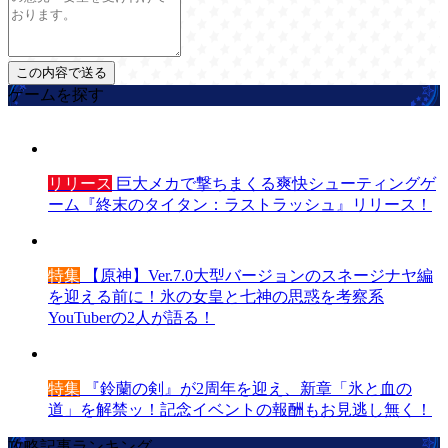
ゲームを探す
リリース
巨大メカで撃ちまくる爽快シューティングゲ
ーム『終末のタイタン：ラストラッシュ』リリース！
特集
【原神】Ver.7.0大型バージョンのスネージナヤ編
を迎える前に！氷の女皇と七神の思惑を考察系
YouTuberの2人が語る！
特集
『鈴蘭の剣』が2周年を迎え、新章「氷と血の
道」を解禁ッ！記念イベントの報酬もお見逃し無く！
攻略記事ランキング