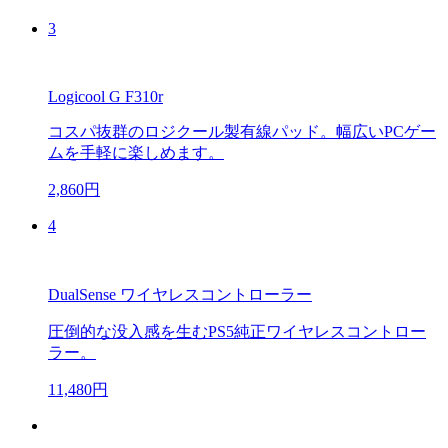
3
Logicool G F310r
コスパ抜群のロジクール製有線パッド。幅広いPCゲー
ムを手軽に楽しめます。
2,860円
4
DualSense ワイヤレスコントローラー
圧倒的な没入感を生むPS5純正ワイヤレスコントロー
ラー。
11,480円