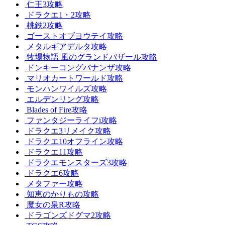
仁王3攻略
ドラクエ1・2攻略
桃鉄2攻略
ゴーストオブヨウテイ攻略
メタルギアデルタ攻略
牧場物語 風のグランドバザール攻略
ドンキーコングバナンザ攻略
マリオカートワールド攻略
モンハンワイルズ攻略
エルデンリング攻略
Blades of Fire攻略
ファンタジーライフi攻略
ドラクエ3リメイク攻略
ドラクエ10オフライン攻略
ドラクエ11攻略
ドラクエモンスターズ3攻略
ドラクエ6攻略
メタファー攻略
知恵のかりもの攻略
魔女の泉R攻略
ドラゴンズドグマ2攻略