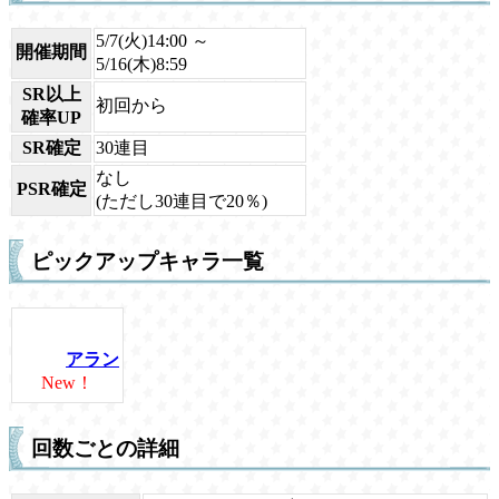
5/7(火)14:00 ～
開催期間
5/16(木)8:59
SR以上
初回から
確率UP
SR確定
30連目
なし
PSR確定
(ただし30連目で20％)
ピックアップキャラ一覧
アラン
New！
回数ごとの詳細