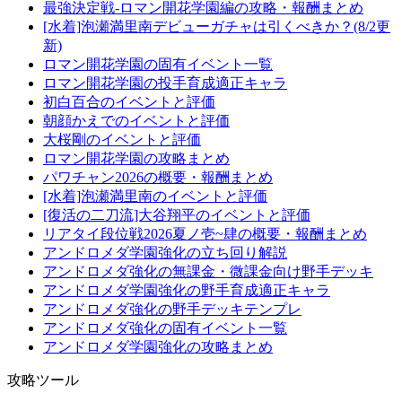
最強決定戦-ロマン開花学園編の攻略・報酬まとめ
[水着]泡瀬満里南デビューガチャは引くべきか？(8/2更
新)
ロマン開花学園の固有イベント一覧
ロマン開花学園の投手育成適正キャラ
初白百合のイベントと評価
朝顔かえでのイベントと評価
大桜剛のイベントと評価
ロマン開花学園の攻略まとめ
パワチャン2026の概要・報酬まとめ
[水着]泡瀬満里南のイベントと評価
[復活の二刀流]大谷翔平のイベントと評価
リアタイ段位戦2026夏ノ壱~肆の概要・報酬まとめ
アンドロメダ学園強化の立ち回り解説
アンドロメダ強化の無課金・微課金向け野手デッキ
アンドロメダ学園強化の野手育成適正キャラ
アンドロメダ強化の野手デッキテンプレ
アンドロメダ強化の固有イベント一覧
アンドロメダ学園強化の攻略まとめ
攻略ツール