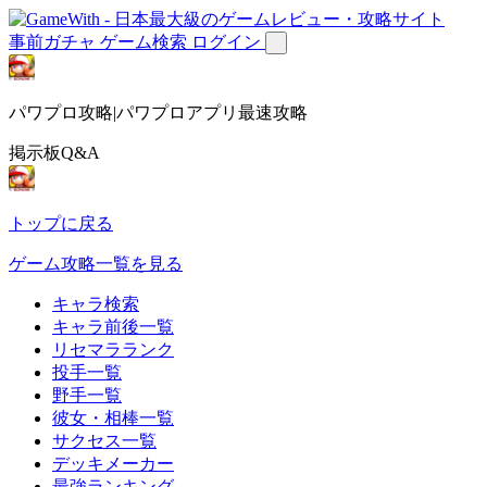
事前ガチャ
ゲーム検索
ログイン
パワプロ攻略|パワプロアプリ最速攻略
掲示板Q&A
トップに戻る
ゲーム攻略一覧を見る
キャラ検索
キャラ前後一覧
リセマラランク
投手一覧
野手一覧
彼女・相棒一覧
サクセス一覧
デッキメーカー
最強ランキング