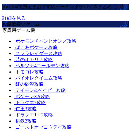
Amazonで買えるおすすめゲーミングデバイスまとめ【ad】
詳細を見る
攻略取扱いゲーム
家庭用ゲーム機
ポケモンチャンピオンズ攻略
ぽこあポケモン攻略
スプラレイダース攻略
時のオカリナ攻略
ペルソナ4ゴールデン攻略
トモコレ攻略
バイオレクイエム攻略
紅の砂漠攻略
デイモン&ベイビー攻略
ポケモンZA攻略
ドラクエ7攻略
仁王3攻略
ドラクエ1・2攻略
桃鉄2攻略
ゴーストオブヨウテイ攻略