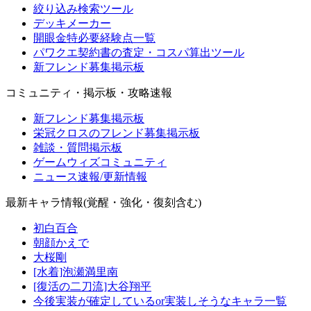
絞り込み検索ツール
デッキメーカー
開眼金特必要経験点一覧
パワクエ契約書の査定・コスパ算出ツール
新フレンド募集掲示板
コミュニティ・掲示板・攻略速報
新フレンド募集掲示板
栄冠クロスのフレンド募集掲示板
雑談・質問掲示板
ゲームウィズコミュニティ
ニュース速報/更新情報
最新キャラ情報(覚醒・強化・復刻含む)
初白百合
朝顔かえで
大桜剛
[水着]泡瀬満里南
[復活の二刀流]大谷翔平
今後実装が確定しているor実装しそうなキャラ一覧