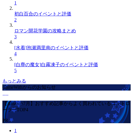
1
初白百合のイベントと評価
2
ロマン開花学園の攻略まとめ
3
[水着]泡瀬満里南のイベントと評価
4
[白塵の魔女]白霧凍子のイベントと評価
5
もっとみる
GameWithからのお知らせ
【Amazon7月】おすすめ記事からよく買われているコントロ
ーラーTOP4
PR
1