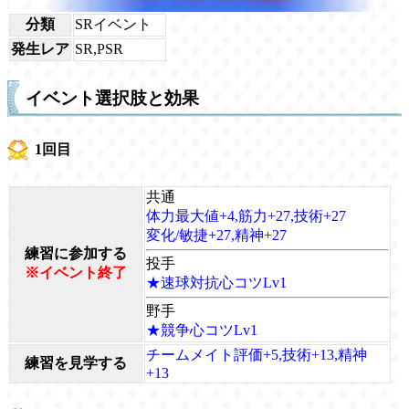
分類
SRイベント
発生レア
SR,PSR
イベント選択肢と効果
1回目
共通
体力最大値+4,筋力+27,技術+27
変化/敏捷+27,精神+27
練習に参加する
投手
※イベント終了
★速球対抗心コツLv1
野手
★競争心コツLv1
チームメイト評価+5,技術+13,精神
練習を見学する
+13