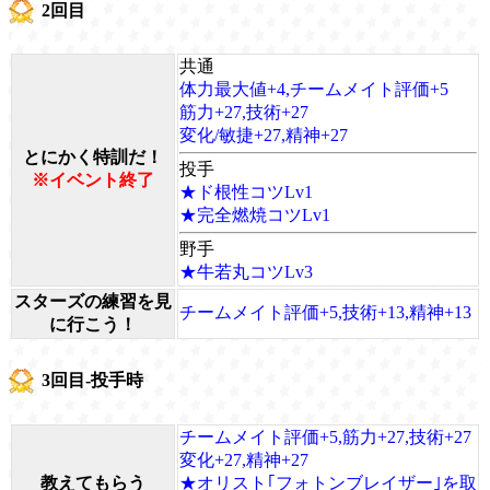
2回目
共通
体力最大値+4,チームメイト評価+5
筋力+27,技術+27
変化/敏捷+27,精神+27
とにかく特訓だ！
投手
※イベント終了
★ド根性コツLv1
★完全燃焼コツLv1
野手
★牛若丸コツLv3
スターズの練習を見
チームメイト評価+5,技術+13,精神+13
に行こう！
3回目-投手時
チームメイト評価+5,筋力+27,技術+27
変化+27,精神+27
教えてもらう
★オリスト｢フォトンブレイザー｣を取