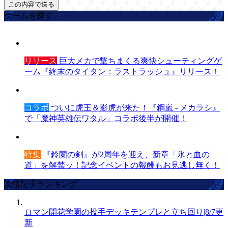
ゲームを探す
リリース
巨大メカで撃ちまくる爽快シューティングゲ
ーム『終末のタイタン：ラストラッシュ』リリース！
コラボ
ついに虎王＆影虎が来た！『鋼嵐 - メカラシ』
で「魔神英雄伝ワタル」コラボ後半が開催！
特集
『鈴蘭の剣』が2周年を迎え、新章「氷と血の
道」を解禁ッ！記念イベントの報酬もお見逃し無く！
攻略記事ランキング
ロマン開花学園の投手デッキテンプレと立ち回り|8/7更
新