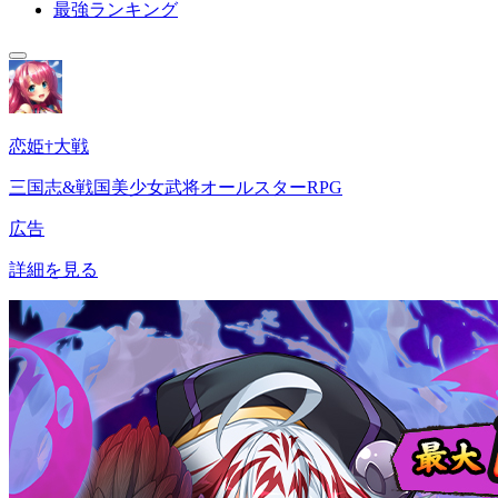
最強ランキング
恋姫†大戦
三国志&戦国美少女武将オールスターRPG
広告
詳細を見る