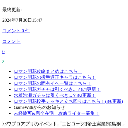
最終更新:
2024年7月30日15:47
コメント
0
件
コメント
0
ロマン開花攻略まとめはこちら！
ロマン開花の投手適正キャラはこちら！
ロマン開花の固有イベ一覧はこちら！
ロマン開花ガチャは引くべき...？8/4更新！
水着泡瀬ガチャは引くべき...？8/2更新！
ロマン開花投手デッキと立ち回りはこちら！(8/6更新)
GameWithからのお知らせ
未経験可&完全在宅！攻略ライター募集！
パワプロアプリのイベント「エピローグ([帝王実業]蛇島桐