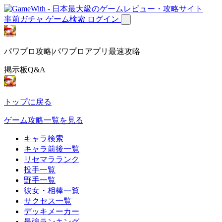
事前ガチャ
ゲーム検索
ログイン
パワプロ攻略|パワプロアプリ最速攻略
掲示板Q&A
トップに戻る
ゲーム攻略一覧を見る
キャラ検索
キャラ前後一覧
リセマラランク
投手一覧
野手一覧
彼女・相棒一覧
サクセス一覧
デッキメーカー
最強ランキング