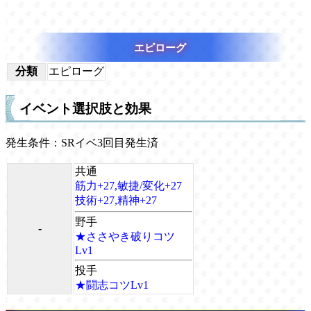
エピローグ
分類
エピローグ
イベント選択肢と効果
発生条件：SRイベ3回目発生済
共通
筋力+27,敏捷/変化+27
技術+27,精神+27
野手
-
★ささやき破りコツ
Lv1
投手
★闘志コツLv1