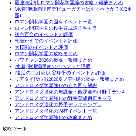
最強決定戦-ロマン開花学園編の攻略・報酬まとめ
[水着]泡瀬満里南デビューガチャは引くべきか？(8/2更
新)
ロマン開花学園の固有イベント一覧
ロマン開花学園の投手育成適正キャラ
初白百合のイベントと評価
朝顔かえでのイベントと評価
大桜剛のイベントと評価
ロマン開花学園の攻略まとめ
パワチャン2026の概要・報酬まとめ
[水着]泡瀬満里南のイベントと評価
[復活の二刀流]大谷翔平のイベントと評価
リアタイ段位戦2026夏ノ壱~肆の概要・報酬まとめ
アンドロメダ学園強化の立ち回り解説
アンドロメダ強化の無課金・微課金向け野手デッキ
アンドロメダ学園強化の野手育成適正キャラ
アンドロメダ強化の野手デッキテンプレ
アンドロメダ強化の固有イベント一覧
アンドロメダ学園強化の攻略まとめ
攻略ツール