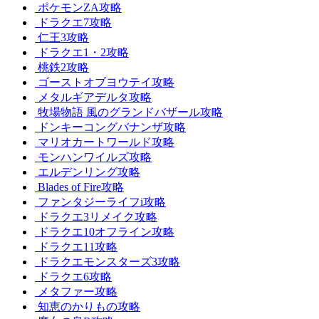
ポケモンZA攻略
ドラクエ7攻略
仁王3攻略
ドラクエ1・2攻略
桃鉄2攻略
ゴーストオブヨウテイ攻略
メタルギアデルタ攻略
牧場物語 風のグランドバザール攻略
ドンキーコングバナンザ攻略
マリオカートワールド攻略
モンハンワイルズ攻略
エルデンリング攻略
Blades of Fire攻略
ファンタジーライフi攻略
ドラクエ3リメイク攻略
ドラクエ10オフライン攻略
ドラクエ11攻略
ドラクエモンスターズ3攻略
ドラクエ6攻略
メタファー攻略
知恵のかりもの攻略