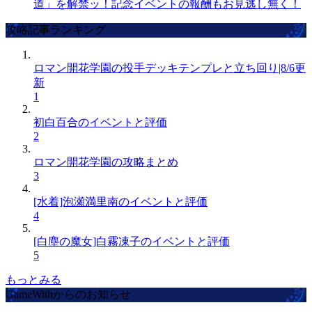
道」を解禁ッ！記念イベントの報酬もお見逃し無く！
攻略記事ランキング
ロマン開花学園の投手デッキテンプレと立ち回り|8/6更
新
1
初白百合のイベントと評価
2
ロマン開花学園の攻略まとめ
3
[水着]泡瀬満里南のイベントと評価
4
[白塵の魔女]白霧凍子のイベントと評価
5
もっとみる
GameWithからのお知らせ