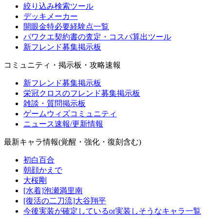
絞り込み検索ツール
デッキメーカー
開眼金特必要経験点一覧
パワクエ契約書の査定・コスパ算出ツール
新フレンド募集掲示板
コミュニティ・掲示板・攻略速報
新フレンド募集掲示板
栄冠クロスのフレンド募集掲示板
雑談・質問掲示板
ゲームウィズコミュニティ
ニュース速報/更新情報
最新キャラ情報(覚醒・強化・復刻含む)
初白百合
朝顔かえで
大桜剛
[水着]泡瀬満里南
[復活の二刀流]大谷翔平
今後実装が確定しているor実装しそうなキャラ一覧