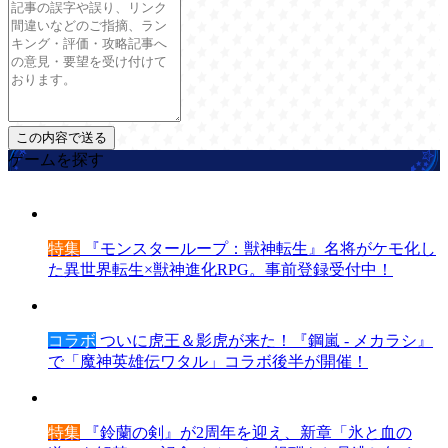
ゲームを探す
特集
『モンスターループ：獣神転生』名将がケモ化し
た異世界転生×獣神進化RPG。事前登録受付中！
コラボ
ついに虎王＆影虎が来た！『鋼嵐 - メカラシ』
で「魔神英雄伝ワタル」コラボ後半が開催！
特集
『鈴蘭の剣』が2周年を迎え、新章「氷と血の