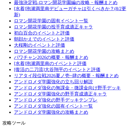
最強決定戦-ロマン開花学園編の攻略・報酬まとめ
[水着]泡瀬満里南デビューガチャは引くべきか？(8/2更
新)
ロマン開花学園の固有イベント一覧
ロマン開花学園の投手育成適正キャラ
初白百合のイベントと評価
朝顔かえでのイベントと評価
大桜剛のイベントと評価
ロマン開花学園の攻略まとめ
パワチャン2026の概要・報酬まとめ
[水着]泡瀬満里南のイベントと評価
[復活の二刀流]大谷翔平のイベントと評価
リアタイ段位戦2026夏ノ壱~肆の概要・報酬まとめ
アンドロメダ学園強化の立ち回り解説
アンドロメダ強化の無課金・微課金向け野手デッキ
アンドロメダ学園強化の野手育成適正キャラ
アンドロメダ強化の野手デッキテンプレ
アンドロメダ強化の固有イベント一覧
アンドロメダ学園強化の攻略まとめ
攻略ツール