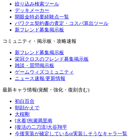
絞り込み検索ツール
デッキメーカー
開眼金特必要経験点一覧
パワクエ契約書の査定・コスパ算出ツール
新フレンド募集掲示板
コミュニティ・掲示板・攻略速報
新フレンド募集掲示板
栄冠クロスのフレンド募集掲示板
雑談・質問掲示板
ゲームウィズコミュニティ
ニュース速報/更新情報
最新キャラ情報(覚醒・強化・復刻含む)
初白百合
朝顔かえで
大桜剛
[水着]泡瀬満里南
[復活の二刀流]大谷翔平
今後実装が確定しているor実装しそうなキャラ一覧