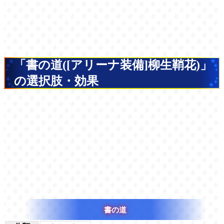
「書の道([アリーナ装備]柳生鞘花)」
の選択肢・効果
書の道