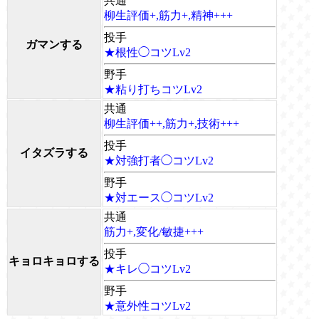
共通
柳生評価+,筋力+,精神+++
投手
ガマンする
★根性◯コツLv2
野手
★粘り打ちコツLv2
共通
柳生評価++,筋力+,技術+++
投手
イタズラする
★対強打者◯コツLv2
野手
★対エース◯コツLv2
共通
筋力+,変化/敏捷+++
投手
キョロキョロする
★キレ◯コツLv2
野手
★意外性コツLv2