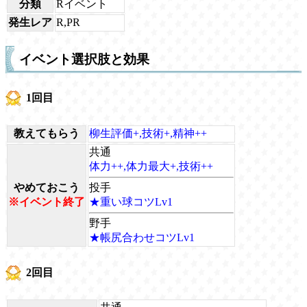
分類
Rイベント
発生レア
R,PR
イベント選択肢と効果
1回目
教えてもらう
柳生評価+,技術+,精神++
共通
体力++,体力最大+,技術++
やめておこう
投手
※イベント終了
★重い球コツLv1
野手
★帳尻合わせコツLv1
2回目