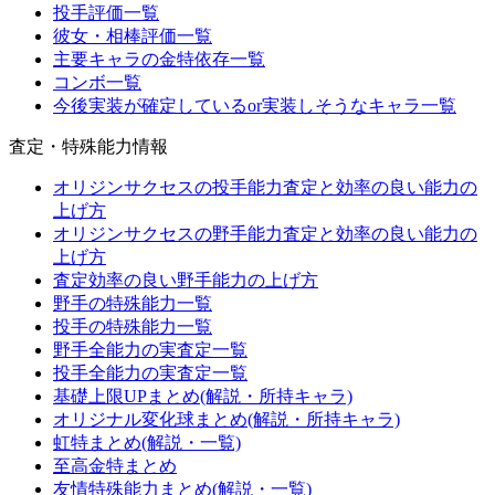
投手評価一覧
彼女・相棒評価一覧
主要キャラの金特依存一覧
コンボ一覧
今後実装が確定しているor実装しそうなキャラ一覧
査定・特殊能力情報
オリジンサクセスの投手能力査定と効率の良い能力の
上げ方
オリジンサクセスの野手能力査定と効率の良い能力の
上げ方
査定効率の良い野手能力の上げ方
野手の特殊能力一覧
投手の特殊能力一覧
野手全能力の実査定一覧
投手全能力の実査定一覧
基礎上限UPまとめ(解説・所持キャラ)
オリジナル変化球まとめ(解説・所持キャラ)
虹特まとめ(解説・一覧)
至高金特まとめ
友情特殊能力まとめ(解説・一覧)