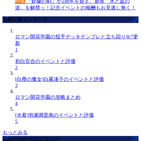
特集
『鈴蘭の剣』が2周年を迎え、新章「氷と血の
道」を解禁ッ！記念イベントの報酬もお見逃し無く！
攻略記事ランキング
ロマン開花学園の投手デッキテンプレと立ち回り|8/7更
新
1
初白百合のイベントと評価
2
[白塵の魔女]白霧凍子のイベントと評価
3
ロマン開花学園の攻略まとめ
4
[水着]泡瀬満里南のイベントと評価
5
もっとみる
GameWithからのお知らせ