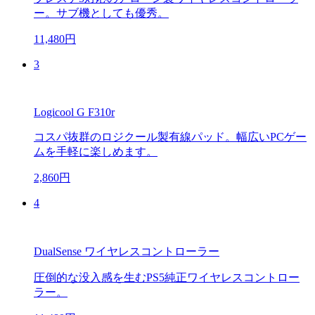
ー。サブ機としても優秀。
11,480円
3
Logicool G F310r
コスパ抜群のロジクール製有線パッド。幅広いPCゲー
ムを手軽に楽しめます。
2,860円
4
DualSense ワイヤレスコントローラー
圧倒的な没入感を生むPS5純正ワイヤレスコントロー
ラー。