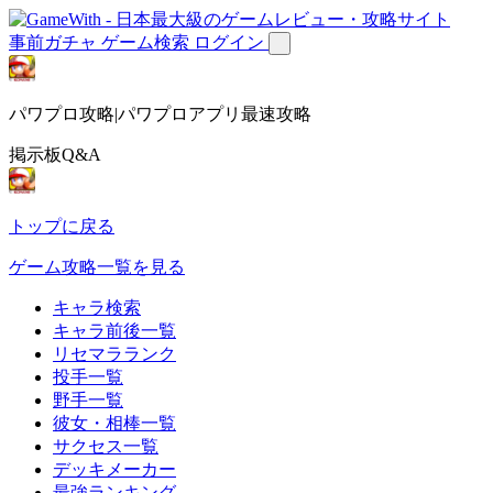
事前ガチャ
ゲーム検索
ログイン
パワプロ攻略|パワプロアプリ最速攻略
掲示板Q&A
トップに戻る
ゲーム攻略一覧を見る
キャラ検索
キャラ前後一覧
リセマラランク
投手一覧
野手一覧
彼女・相棒一覧
サクセス一覧
デッキメーカー
最強ランキング