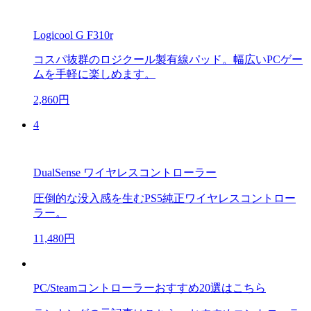
Logicool G F310r
コスパ抜群のロジクール製有線パッド。幅広いPCゲー
ムを手軽に楽しめます。
2,860円
4
DualSense ワイヤレスコントローラー
圧倒的な没入感を生むPS5純正ワイヤレスコントロー
ラー。
11,480円
PC/Steamコントローラーおすすめ20選はこちら