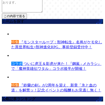
ゲームを探す
特集
『モンスターループ：獣神転生』名将がケモ化し
た異世界転生×獣神進化RPG。事前登録受付中！
コラボ
ついに虎王＆影虎が来た！『鋼嵐 - メカラシ』
で「魔神英雄伝ワタル」コラボ後半が開催！
特集
『鈴蘭の剣』が2周年を迎え、新章「氷と血の
道」を解禁ッ！記念イベントの報酬もお見逃し無く！
攻略記事ランキング