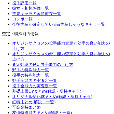
投手評価一覧
彼女・相棒評価一覧
主要キャラの金特依存一覧
コンボ一覧
今後実装が確定しているor実装しそうなキャラ一覧
査定・特殊能力情報
オリジンサクセスの投手能力査定と効率の良い能力の
上げ方
オリジンサクセスの野手能力査定と効率の良い能力の
上げ方
査定効率の良い野手能力の上げ方
野手の特殊能力一覧
投手の特殊能力一覧
野手全能力の実査定一覧
投手全能力の実査定一覧
基礎上限UPまとめ(解説・所持キャラ)
オリジナル変化球まとめ(解説・所持キャラ)
虹特まとめ(解説・一覧)
至高金特まとめ
友情特殊能力まとめ(解説・一覧)