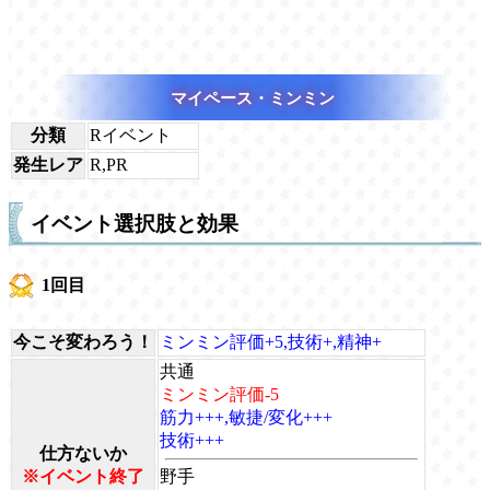
マイペース・ミンミン
分類
Rイベント
発生レア
R,PR
イベント選択肢と効果
1回目
今こそ変わろう！
ミンミン評価+5,技術+,精神+
共通
ミンミン評価-5
筋力+++,敏捷/変化+++
技術+++
仕方ないか
※イベント終了
野手