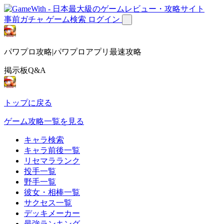
事前ガチャ
ゲーム検索
ログイン
パワプロ攻略|パワプロアプリ最速攻略
掲示板Q&A
トップに戻る
ゲーム攻略一覧を見る
キャラ検索
キャラ前後一覧
リセマラランク
投手一覧
野手一覧
彼女・相棒一覧
サクセス一覧
デッキメーカー
最強ランキング