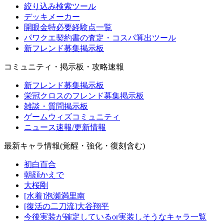
絞り込み検索ツール
デッキメーカー
開眼金特必要経験点一覧
パワクエ契約書の査定・コスパ算出ツール
新フレンド募集掲示板
コミュニティ・掲示板・攻略速報
新フレンド募集掲示板
栄冠クロスのフレンド募集掲示板
雑談・質問掲示板
ゲームウィズコミュニティ
ニュース速報/更新情報
最新キャラ情報(覚醒・強化・復刻含む)
初白百合
朝顔かえで
大桜剛
[水着]泡瀬満里南
[復活の二刀流]大谷翔平
今後実装が確定しているor実装しそうなキャラ一覧