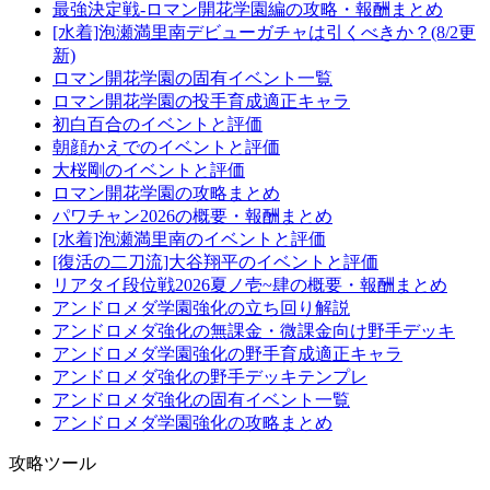
最強決定戦-ロマン開花学園編の攻略・報酬まとめ
[水着]泡瀬満里南デビューガチャは引くべきか？(8/2更
新)
ロマン開花学園の固有イベント一覧
ロマン開花学園の投手育成適正キャラ
初白百合のイベントと評価
朝顔かえでのイベントと評価
大桜剛のイベントと評価
ロマン開花学園の攻略まとめ
パワチャン2026の概要・報酬まとめ
[水着]泡瀬満里南のイベントと評価
[復活の二刀流]大谷翔平のイベントと評価
リアタイ段位戦2026夏ノ壱~肆の概要・報酬まとめ
アンドロメダ学園強化の立ち回り解説
アンドロメダ強化の無課金・微課金向け野手デッキ
アンドロメダ学園強化の野手育成適正キャラ
アンドロメダ強化の野手デッキテンプレ
アンドロメダ強化の固有イベント一覧
アンドロメダ学園強化の攻略まとめ
攻略ツール