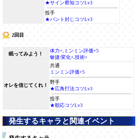
★サイン察知コツLv3
投手
★バント封じコツLv3
2回目
体力+,ミンミン評価+5
眠ってみよう！
敏捷/変化+,技術+
共通
ミンミン評価+5
野手
オレを信じてくれ！
★広角打法コツLv3
投手
★順応コツLv3
発生するキャラと関連イベント