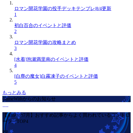
ロマン開花学園の投手デッキテンプレ|8/4更新
1
初白百合のイベントと評価
2
ロマン開花学園の攻略まとめ
3
[水着]泡瀬満里南のイベントと評価
4
[白塵の魔女]白霧凍子のイベントと評価
5
もっとみる
GameWithからのお知らせ
【Amazon7月】おすすめ記事からよく買われているコントロ
ーラーTOP4
PR