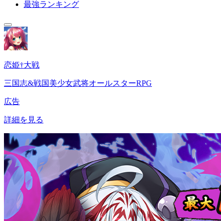
最強ランキング
恋姫†大戦
三国志&戦国美少女武将オールスターRPG
広告
詳細を見る