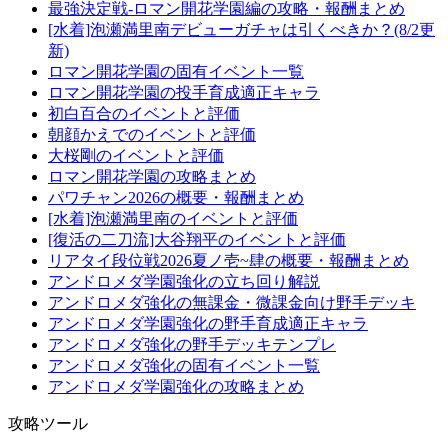
最強決定戦-ロマン開花学園編の攻略・報酬まとめ
[水着]泡瀬満里南デビューガチャは引くべきか？(8/2更
新)
ロマン開花学園の固有イベント一覧
ロマン開花学園の投手育成適正キャラ
初白百合のイベントと評価
朝顔かえでのイベントと評価
大桜剛のイベントと評価
ロマン開花学園の攻略まとめ
パワチャン2026の概要・報酬まとめ
[水着]泡瀬満里南のイベントと評価
[復活の二刀流]大谷翔平のイベントと評価
リアタイ段位戦2026夏ノ壱~肆の概要・報酬まとめ
アンドロメダ学園強化の立ち回り解説
アンドロメダ強化の無課金・微課金向け野手デッキ
アンドロメダ学園強化の野手育成適正キャラ
アンドロメダ強化の野手デッキテンプレ
アンドロメダ強化の固有イベント一覧
アンドロメダ学園強化の攻略まとめ
攻略ツール