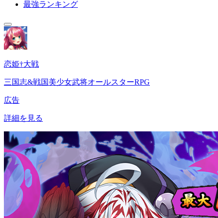
最強ランキング
恋姫†大戦
三国志&戦国美少女武将オールスターRPG
広告
詳細を見る