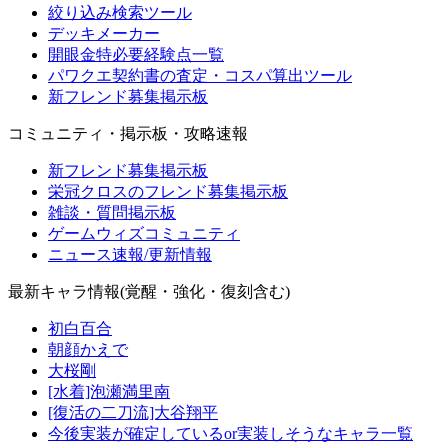
絞り込み検索ツール
デッキメーカー
開眼金特必要経験点一覧
パワクエ契約書の査定・コスパ算出ツール
新フレンド募集掲示板
コミュニティ・掲示板・攻略速報
新フレンド募集掲示板
栄冠クロスのフレンド募集掲示板
雑談・質問掲示板
ゲームウィズコミュニティ
ニュース速報/更新情報
最新キャラ情報(覚醒・強化・復刻含む)
初白百合
朝顔かえで
大桜剛
[水着]泡瀬満里南
[復活の二刀流]大谷翔平
今後実装が確定しているor実装しそうなキャラ一覧