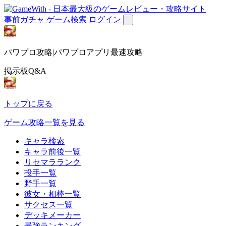
事前ガチャ
ゲーム検索
ログイン
パワプロ攻略|パワプロアプリ最速攻略
掲示板Q&A
トップに戻る
ゲーム攻略一覧を見る
キャラ検索
キャラ前後一覧
リセマラランク
投手一覧
野手一覧
彼女・相棒一覧
サクセス一覧
デッキメーカー
最強ランキング