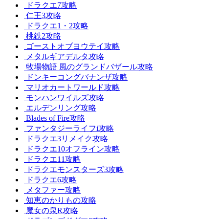
ドラクエ7攻略
仁王3攻略
ドラクエ1・2攻略
桃鉄2攻略
ゴーストオブヨウテイ攻略
メタルギアデルタ攻略
牧場物語 風のグランドバザール攻略
ドンキーコングバナンザ攻略
マリオカートワールド攻略
モンハンワイルズ攻略
エルデンリング攻略
Blades of Fire攻略
ファンタジーライフi攻略
ドラクエ3リメイク攻略
ドラクエ10オフライン攻略
ドラクエ11攻略
ドラクエモンスターズ3攻略
ドラクエ6攻略
メタファー攻略
知恵のかりもの攻略
魔女の泉R攻略