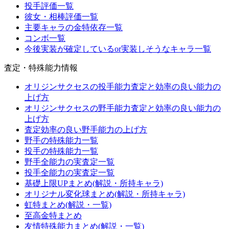
投手評価一覧
彼女・相棒評価一覧
主要キャラの金特依存一覧
コンボ一覧
今後実装が確定しているor実装しそうなキャラ一覧
査定・特殊能力情報
オリジンサクセスの投手能力査定と効率の良い能力の
上げ方
オリジンサクセスの野手能力査定と効率の良い能力の
上げ方
査定効率の良い野手能力の上げ方
野手の特殊能力一覧
投手の特殊能力一覧
野手全能力の実査定一覧
投手全能力の実査定一覧
基礎上限UPまとめ(解説・所持キャラ)
オリジナル変化球まとめ(解説・所持キャラ)
虹特まとめ(解説・一覧)
至高金特まとめ
友情特殊能力まとめ(解説・一覧)