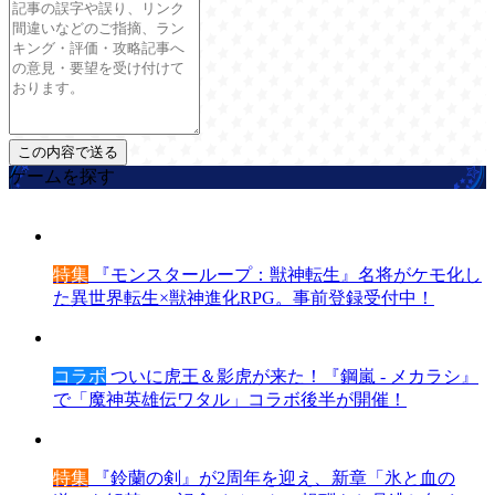
ゲームを探す
特集
『モンスターループ：獣神転生』名将がケモ化し
た異世界転生×獣神進化RPG。事前登録受付中！
コラボ
ついに虎王＆影虎が来た！『鋼嵐 - メカラシ』
で「魔神英雄伝ワタル」コラボ後半が開催！
特集
『鈴蘭の剣』が2周年を迎え、新章「氷と血の