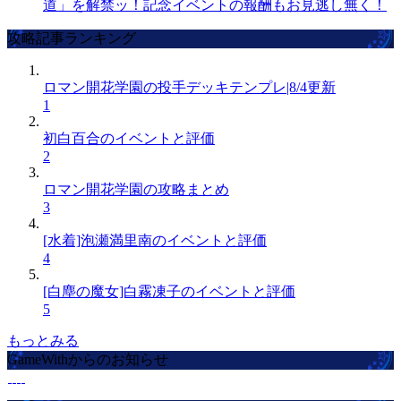
道」を解禁ッ！記念イベントの報酬もお見逃し無く！
攻略記事ランキング
ロマン開花学園の投手デッキテンプレ|8/4更新
1
初白百合のイベントと評価
2
ロマン開花学園の攻略まとめ
3
[水着]泡瀬満里南のイベントと評価
4
[白塵の魔女]白霧凍子のイベントと評価
5
もっとみる
GameWithからのお知らせ