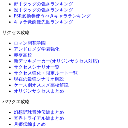
野手タッグの強さランキング
投手タッグの強さランキング
PSR変換券使うべきキャラランキング
キャラ覚醒優先度ランキング
サクセス攻略
ロマン開花学園
アンドロメダ学園強化
赤壁高校
新デッキメーカー(オリジンサクセス対応)
サクセスシナリオ一覧
サクセス強化・限定ルート一覧
現在の最強シナリオ解説
ケース別オススメ高校解説
オリジンサクセスまとめ
パワクエ攻略
幻想野球冒険伝編まとめ
冥界トライアル編まとめ
月姫伝編まとめ