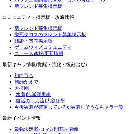
新フレンド募集掲示板
コミュニティ・掲示板・攻略速報
新フレンド募集掲示板
栄冠クロスのフレンド募集掲示板
雑談・質問掲示板
ゲームウィズコミュニティ
ニュース速報/更新情報
最新キャラ情報(覚醒・強化・復刻含む)
初白百合
朝顔かえで
大桜剛
[水着]泡瀬満里南
[復活の二刀流]大谷翔平
今後実装が確定しているor実装しそうなキャラ一覧
最新イベント情報
最強決定戦-ロマン開花学園編