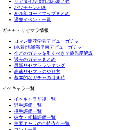
リアタイ段位戦2026夏ノ壱
パワチャン2026
2026年ロードマップまとめ
過去イベント一覧
ガチャ・リセマラ情報
ロマン開花学園デビューガチャ
[水着]泡瀬満里南デビューガチャ
今どのガチャを引くべき？優先度解説
過去のガチャまとめ
最新リセマラランキング
高速リセマラのやり方
基本的なガチャの引き時
イベキャラ一覧
イベキャラ前後一覧
野手評価一覧
投手評価一覧
彼女・相棒評価一覧
主要キャラの金特依存一覧
コンボ一覧