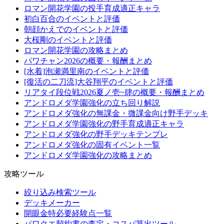
ロマン開花学園の投手育成適正キャラ
初白百合のイベントと評価
朝顔かえでのイベントと評価
大桜剛のイベントと評価
ロマン開花学園の攻略まとめ
パワチャン2026の概要・報酬まとめ
[水着]泡瀬満里南のイベントと評価
[復活の二刀流]大谷翔平のイベントと評価
リアタイ段位戦2026夏ノ壱~肆の概要・報酬まとめ
アンドロメダ学園強化の立ち回り解説
アンドロメダ強化の無課金・微課金向け野手デッキ
アンドロメダ学園強化の野手育成適正キャラ
アンドロメダ強化の野手デッキテンプレ
アンドロメダ強化の固有イベント一覧
アンドロメダ学園強化の攻略まとめ
攻略ツール
絞り込み検索ツール
デッキメーカー
開眼金特必要経験点一覧
パワクエ契約書の査定・コスパ算出ツール