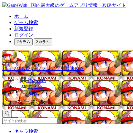
ホーム
ゲーム検索
新規登録
ログイン
2カラム
3カラム
パワプロ攻略|パワプロアプリ最速攻略
他の攻略
コミュ
速報
掲示板
キャラ検索