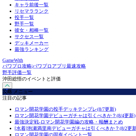
キャラ前後一覧
リセマラランク
投手一覧
野手一覧
彼女・相棒一覧
サクセス一覧
デッキメーカー
最強ランキング
GameWith
パワプロ攻略|パワプロアプリ最速攻略
野手評価一覧
沖田総悟のイベントと評価
攻略 メニュー
注目の記事
ロマン開花学園の投手デッキテンプレ(8/7更新)
ロマン開花学園デビューガチャは引くべきか？(8/4更新)
最強決定戦-ロマン開花学園編の攻略・報酬まとめ
[水着]泡瀬満里南デビューガチャは引くべきか？(8/2更新
ロマン開花学園の固有イベント一覧