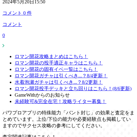
2024年5月20日15:50
コメント
0
件
コメント
0
ロマン開花攻略まとめはこちら！
ロマン開花の投手適正キャラはこちら！
ロマン開花の固有イベ一覧はこちら！
ロマン開花ガチャは引くべき...？8/4更新！
水着泡瀬ガチャは引くべき...？8/2更新！
ロマン開花投手デッキと立ち回りはこちら！(8/6更新)
GameWithからのお知らせ
未経験可&完全在宅！攻略ライター募集！
パワプロアプリの特殊能力「バント封じ」の効果と査定をま
とめています。上位/下位の能力や必要経験点も掲載してい
ますのでサクセス攻略の参考にしてください。
査定関連記事はこちら！