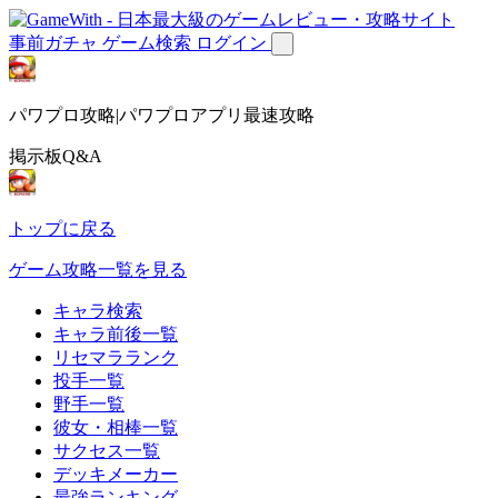
事前ガチャ
ゲーム検索
ログイン
パワプロ攻略|パワプロアプリ最速攻略
掲示板Q&A
トップに戻る
ゲーム攻略一覧を見る
キャラ検索
キャラ前後一覧
リセマラランク
投手一覧
野手一覧
彼女・相棒一覧
サクセス一覧
デッキメーカー
最強ランキング