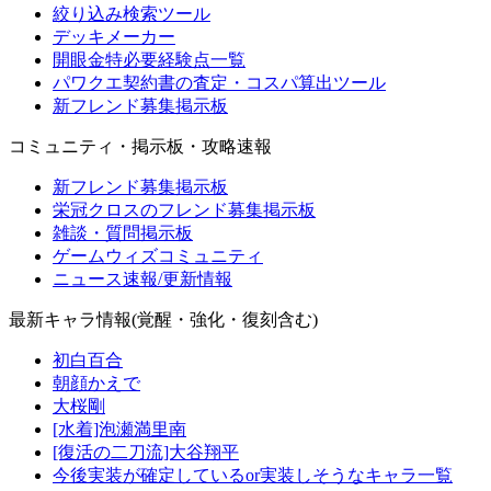
絞り込み検索ツール
デッキメーカー
開眼金特必要経験点一覧
パワクエ契約書の査定・コスパ算出ツール
新フレンド募集掲示板
コミュニティ・掲示板・攻略速報
新フレンド募集掲示板
栄冠クロスのフレンド募集掲示板
雑談・質問掲示板
ゲームウィズコミュニティ
ニュース速報/更新情報
最新キャラ情報(覚醒・強化・復刻含む)
初白百合
朝顔かえで
大桜剛
[水着]泡瀬満里南
[復活の二刀流]大谷翔平
今後実装が確定しているor実装しそうなキャラ一覧