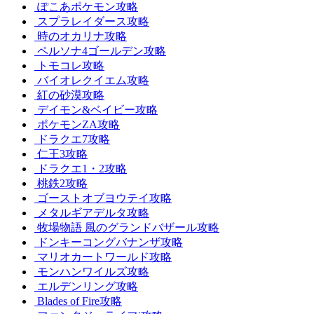
ぽこあポケモン攻略
スプラレイダース攻略
時のオカリナ攻略
ペルソナ4ゴールデン攻略
トモコレ攻略
バイオレクイエム攻略
紅の砂漠攻略
デイモン&ベイビー攻略
ポケモンZA攻略
ドラクエ7攻略
仁王3攻略
ドラクエ1・2攻略
桃鉄2攻略
ゴーストオブヨウテイ攻略
メタルギアデルタ攻略
牧場物語 風のグランドバザール攻略
ドンキーコングバナンザ攻略
マリオカートワールド攻略
モンハンワイルズ攻略
エルデンリング攻略
Blades of Fire攻略