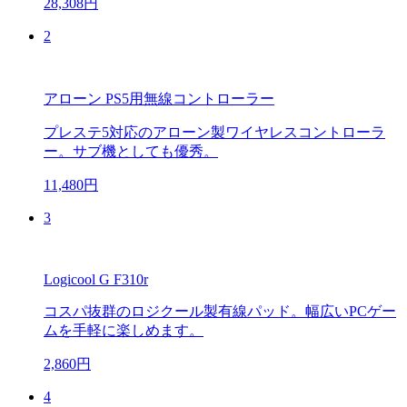
28,308円
2
アローン PS5用無線コントローラー
プレステ5対応のアローン製ワイヤレスコントローラ
ー。サブ機としても優秀。
11,480円
3
Logicool G F310r
コスパ抜群のロジクール製有線パッド。幅広いPCゲー
ムを手軽に楽しめます。
2,860円
4