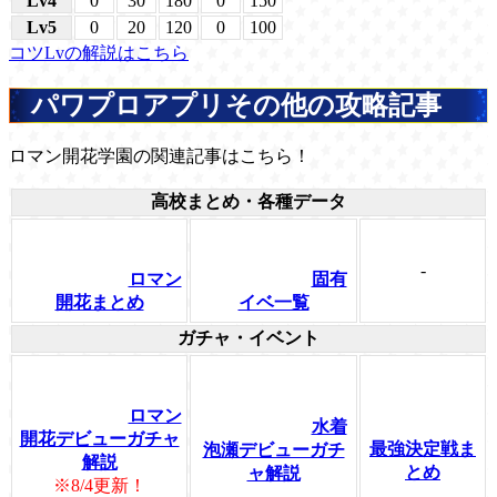
Lv4
0
30
180
0
150
Lv5
0
20
120
0
100
コツLvの解説はこちら
パワプロアプリその他の攻略記事
ロマン開花学園の関連記事はこちら！
高校まとめ・各種データ
-
ロマン
固有
開花まとめ
イベ一覧
ガチャ・イベント
ロマン
水着
開花デビューガチャ
最強決定戦ま
泡瀬デビューガチ
解説
とめ
ャ解説
※8/4更新！