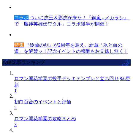
コラボ
ついに虎王＆影虎が来た！『鋼嵐 - メカラシ』
で「魔神英雄伝ワタル」コラボ後半が開催！
特集
『鈴蘭の剣』が2周年を迎え、新章「氷と血の
道」を解禁ッ！記念イベントの報酬もお見逃し無く！
攻略記事ランキング
ロマン開花学園の投手デッキテンプレと立ち回り|8/6更
新
1
初白百合のイベントと評価
2
ロマン開花学園の攻略まとめ
3