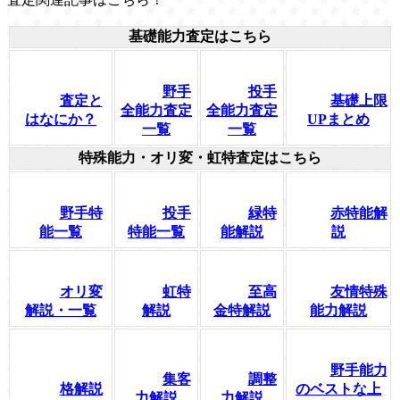
基礎能力査定はこちら
野手
投手
査定と
基礎上限
全能力査定
全能力査定
はなにか？
UPまとめ
一覧
一覧
特殊能力・オリ変・虹特査定はこちら
野手特
投手
緑特
赤特能解
能一覧
特能一覧
能解説
説
オリ変
虹特
至高
友情特殊
解説・一覧
解説
金特解説
能力解説
野手能力
集客
調整
格解説
のベストな上
力解説
力解説