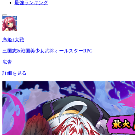
最強ランキング
恋姫†大戦
三国志&戦国美少女武将オールスターRPG
広告
詳細を見る