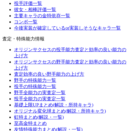
投手評価一覧
彼女・相棒評価一覧
主要キャラの金特依存一覧
コンボ一覧
今後実装が確定しているor実装しそうなキャラ一覧
査定・特殊能力情報
オリジンサクセスの投手能力査定と効率の良い能力の
上げ方
オリジンサクセスの野手能力査定と効率の良い能力の
上げ方
査定効率の良い野手能力の上げ方
野手の特殊能力一覧
投手の特殊能力一覧
野手全能力の実査定一覧
投手全能力の実査定一覧
基礎上限UPまとめ(解説・所持キャラ)
オリジナル変化球まとめ(解説・所持キャラ)
虹特まとめ(解説・一覧)
至高金特まとめ
友情特殊能力まとめ(解説・一覧)