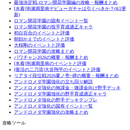
最強決定戦-ロマン開花学園編の攻略・報酬まとめ
[水着]泡瀬満里南デビューガチャは引くべきか？(8/2更
新)
ロマン開花学園の固有イベント一覧
ロマン開花学園の投手育成適正キャラ
初白百合のイベントと評価
朝顔かえでのイベントと評価
大桜剛のイベントと評価
ロマン開花学園の攻略まとめ
パワチャン2026の概要・報酬まとめ
[水着]泡瀬満里南のイベントと評価
[復活の二刀流]大谷翔平のイベントと評価
リアタイ段位戦2026夏ノ壱~肆の概要・報酬まとめ
アンドロメダ学園強化の立ち回り解説
アンドロメダ強化の無課金・微課金向け野手デッキ
アンドロメダ学園強化の野手育成適正キャラ
アンドロメダ強化の野手デッキテンプレ
アンドロメダ強化の固有イベント一覧
アンドロメダ学園強化の攻略まとめ
攻略ツール