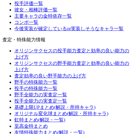
投手評価一覧
彼女・相棒評価一覧
主要キャラの金特依存一覧
コンボ一覧
今後実装が確定しているor実装しそうなキャラ一覧
査定・特殊能力情報
オリジンサクセスの投手能力査定と効率の良い能力の
上げ方
オリジンサクセスの野手能力査定と効率の良い能力の
上げ方
査定効率の良い野手能力の上げ方
野手の特殊能力一覧
投手の特殊能力一覧
野手全能力の実査定一覧
投手全能力の実査定一覧
基礎上限UPまとめ(解説・所持キャラ)
オリジナル変化球まとめ(解説・所持キャラ)
虹特まとめ(解説・一覧)
至高金特まとめ
友情特殊能力まとめ(解説・一覧)