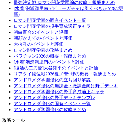
最強決定戦-ロマン開花学園編の攻略・報酬まとめ
[水着]泡瀬満里南デビューガチャは引くべきか？(8/2更
新)
ロマン開花学園の固有イベント一覧
ロマン開花学園の投手育成適正キャラ
初白百合のイベントと評価
朝顔かえでのイベントと評価
大桜剛のイベントと評価
ロマン開花学園の攻略まとめ
パワチャン2026の概要・報酬まとめ
[水着]泡瀬満里南のイベントと評価
[復活の二刀流]大谷翔平のイベントと評価
リアタイ段位戦2026夏ノ壱~肆の概要・報酬まとめ
アンドロメダ学園強化の立ち回り解説
アンドロメダ強化の無課金・微課金向け野手デッキ
アンドロメダ学園強化の野手育成適正キャラ
アンドロメダ強化の野手デッキテンプレ
アンドロメダ強化の固有イベント一覧
アンドロメダ学園強化の攻略まとめ
攻略ツール