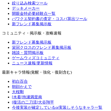
絞り込み検索ツール
デッキメーカー
開眼金特必要経験点一覧
パワクエ契約書の査定・コスパ算出ツール
新フレンド募集掲示板
コミュニティ・掲示板・攻略速報
新フレンド募集掲示板
栄冠クロスのフレンド募集掲示板
雑談・質問掲示板
ゲームウィズコミュニティ
ニュース速報/更新情報
最新キャラ情報(覚醒・強化・復刻含む)
初白百合
朝顔かえで
大桜剛
[水着]泡瀬満里南
[復活の二刀流]大谷翔平
今後実装が確定しているor実装しそうなキャラ一覧