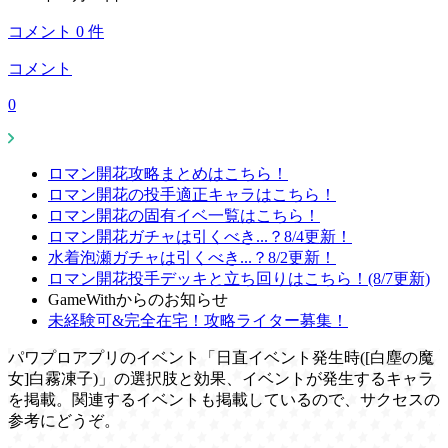
コメント
0
件
コメント
0
ロマン開花攻略まとめはこちら！
ロマン開花の投手適正キャラはこちら！
ロマン開花の固有イベ一覧はこちら！
ロマン開花ガチャは引くべき...？8/4更新！
水着泡瀬ガチャは引くべき...？8/2更新！
ロマン開花投手デッキと立ち回りはこちら！(8/7更新)
GameWithからのお知らせ
未経験可&完全在宅！攻略ライター募集！
パワプロアプリのイベント「日直イベント発生時([白塵の魔
女]白霧凍子)」の選択肢と効果、イベントが発生するキャラ
を掲載。関連するイベントも掲載しているので、サクセスの
参考にどうぞ。