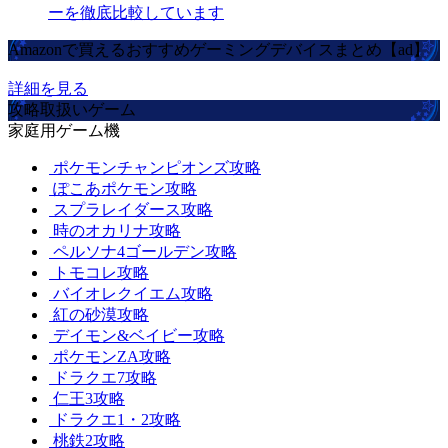
ーを徹底比較しています
Amazonで買えるおすすめゲーミングデバイスまとめ【ad】
詳細を見る
攻略取扱いゲーム
家庭用ゲーム機
ポケモンチャンピオンズ攻略
ぽこあポケモン攻略
スプラレイダース攻略
時のオカリナ攻略
ペルソナ4ゴールデン攻略
トモコレ攻略
バイオレクイエム攻略
紅の砂漠攻略
デイモン&ベイビー攻略
ポケモンZA攻略
ドラクエ7攻略
仁王3攻略
ドラクエ1・2攻略
桃鉄2攻略