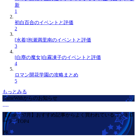
新
1
初白百合のイベントと評価
2
[水着]泡瀬満里南のイベントと評価
3
[白塵の魔女]白霧凍子のイベントと評価
4
ロマン開花学園の攻略まとめ
5
もっとみる
GameWithからのお知らせ
【Amazon7月】おすすめ記事からよく買われているコントロ
ーラーTOP4
PR