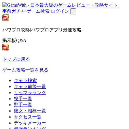
事前ガチャ
ゲーム検索
ログイン
パワプロ攻略|パワプロアプリ最速攻略
掲示板Q&A
トップに戻る
ゲーム攻略一覧を見る
キャラ検索
キャラ前後一覧
リセマラランク
投手一覧
野手一覧
彼女・相棒一覧
サクセス一覧
デッキメーカー
最強ランキング