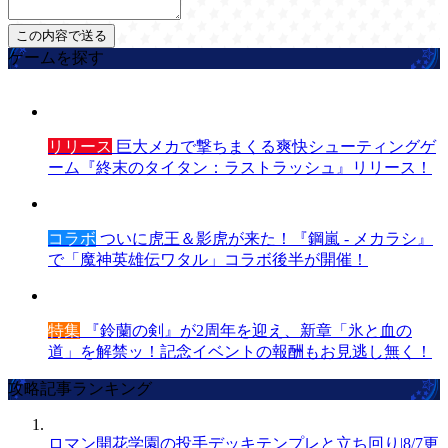
ゲームを探す
リリース
巨大メカで撃ちまくる爽快シューティングゲ
ーム『終末のタイタン：ラストラッシュ』リリース！
コラボ
ついに虎王＆影虎が来た！『鋼嵐 - メカラシ』
で「魔神英雄伝ワタル」コラボ後半が開催！
特集
『鈴蘭の剣』が2周年を迎え、新章「氷と血の
道」を解禁ッ！記念イベントの報酬もお見逃し無く！
攻略記事ランキング
ロマン開花学園の投手デッキテンプレと立ち回り|8/7更